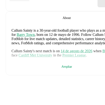
About
Callum Sainty
is a 30-year-old football player who plays as a m
for
Barry Town
, born on 12 de mayo de 1996
.
Follow Callum 
FotMob for live match updates, detailed statistics, career history
news, FotMob ratings, and comprehensive performance analyti
Callum Sainty
's next match is on
14 de agosto de 2026
when
B
face
Cardiff Met University
in the
Premier League
.
Callum Sainty
currently plays for
Barry Town
.
Ampliar
Callum Sainty
's career has also included time at
Hereford
and
B
Town
.
Callum Sainty
is from
Wales
, and the
national team includes
Ka
Chris Mepham
,
Neco Williams
,
Ben Davies
,
Ethan Ampadu
,
J
David Brooks
,
Harry Wilson
,
Joel Colwill
,
Lewis Koumas
,
Ka
Brennan Johnson
,
Danny Ward
,
Ben Cabango
,
Kieffer Moore
Roberts
,
Jay Dasilva
,
Dylan Lawlor
,
Jordan James
,
Ronan Kpa
Norrington-Davies
,
Sorba Thomas
,
Daniel James
,
Tom King
,
J