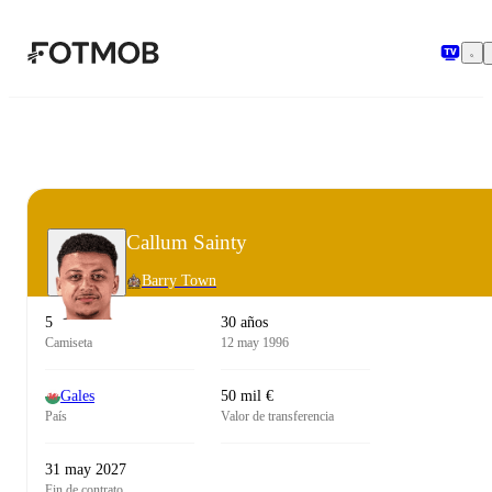
Saltar al contenido principal
Callum Sainty
Barry Town
5
30 años
Camiseta
12 may 1996
Gales
50 mil €
País
Valor de transferencia
31 may 2027
Fin de contrato