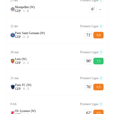
25 abr
Premiere Ligue
Montpellier (W)
6‎’‎
-
G
E
P
1
-
0
22 abr
Premiere Ligue
Paris Saint Germain (W)
71‎’‎
6,8
G
E
P
2
-
0
28 mar
Premiere Ligue
Lens (W)
90‎’‎
7,5
G
E
P
2
-
1
21 mar
Premiere Ligue
Paris FC (W)
76‎’‎
6,5
G
E
P
0
-
3
8 feb
Premiere Ligue
OL Lyonnes (W)
62‎’‎
6,0