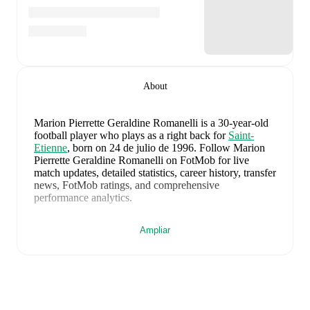
About
Marion Pierrette Geraldine Romanelli
is a 30-year-old
football player who plays as a right back
for
Saint-
Etienne
, born on 24 de julio de 1996
.
Follow Marion
Pierrette Geraldine Romanelli on FotMob for live
match updates, detailed statistics, career history, transfer
news, FotMob ratings, and comprehensive
performance analytics.
In the
2025/2026
Premiere Ligue
season,
Marion
Ampliar
Pierrette Geraldine Romanelli
has recorded
1 goal, 0
assists, 972 minutes, an average FotMob rating of 6.39,
2 yellow cards, 1 red card
.
Marion Pierrette Geraldine Romanelli
's
10
most recent
matches are shown below. Visit each match page for
full details including lineups, match events, and