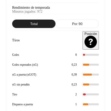
Rendimiento de temporada
Minutos jugados
:
972
Total
Por 90
Posición
Tiros
Goles
0
Goles esperados (xG)
0,23
xG a puerta (xGOT)
0,39
xG sin penaltis
0,23
Tiro
2
Disparos a puerta
1