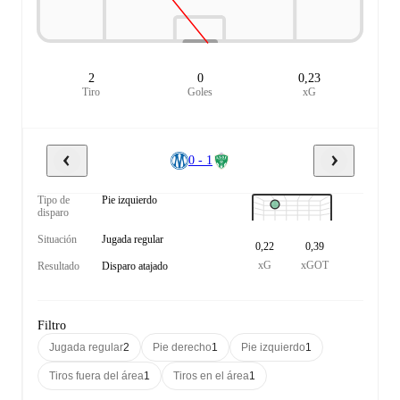
2
0
0,23
Tiro
Goles
xG
0 - 1
Tipo de
Pie izquierdo
disparo
Situación
Jugada regular
0,22
0,39
xG
xGOT
Resultado
Disparo atajado
Filtro
Jugada regular
2
Pie derecho
1
Pie izquierdo
1
Tiros fuera del área
1
Tiros en el área
1