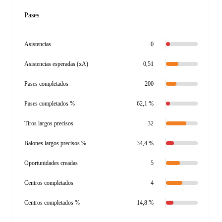
Pases
Asistencias
0
Asistencias esperadas (xA)
0,51
Pases completados
200
Pases completados %
62,1 %
Tiros largos precisos
32
Balones largos precisos %
34,4 %
Oportunidades creadas
5
Centros completados
4
Centros completados %
14,8 %