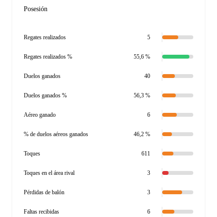
Posesión
Regates realizados
5
Regates realizados %
55,6 %
Duelos ganados
40
Duelos ganados %
56,3 %
Aéreo ganado
6
% de duelos aéreos ganados
46,2 %
Toques
611
Toques en el área rival
3
Pérdidas de balón
3
Faltas recibidas
6