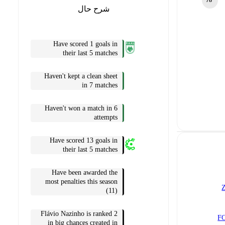
78‎’‎
شرح حال
Have scored 1 goals in
their last 5 matches
Haven't kept a clean sheet
in 7 matches
Haven't won a match in 6
attempts
Have scored 13 goals in
their last 5 matches
Have been awarded the
most penalties this season
(11)
Flávio Nazinho is ranked 2
FC
in big chances created in