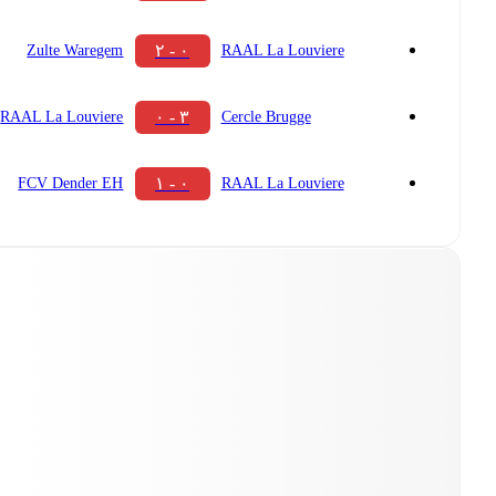
۰ - ۲
Zulte Waregem
RAAL La Louviere
۳ - ۰
RAAL La Louviere
Cercle Brugge
۰ - ۱
FCV Dender EH
RAAL La Louviere