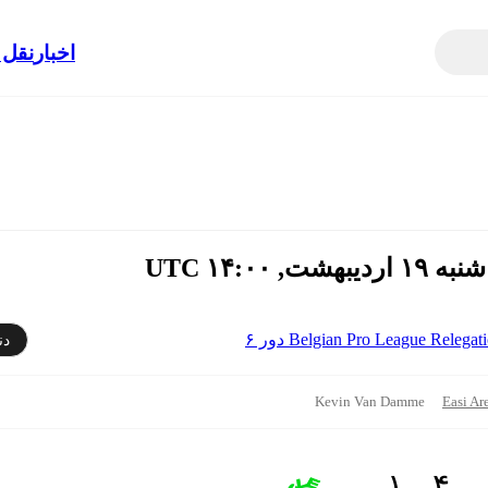
اخبار
نقل 
Belgian Pro League Releg دور ۶
دن
Kevin Van Damme
Easi Ar
۴ - ۱