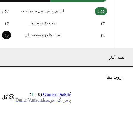
اهداف پیش بینی شده (xG)
۱٫۵۲
۱٫۵۵
مجموع شوت ها
۱۳
۱۳
لمس ها در جعبه مخالف
۲۵
۱۹
همه آمار
رویدادها
)
1
-
0
(
Oumar Diakité
گل.
پاس گل توسطDante Vanzeir