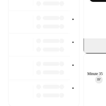
Minute 35
35‎’‎