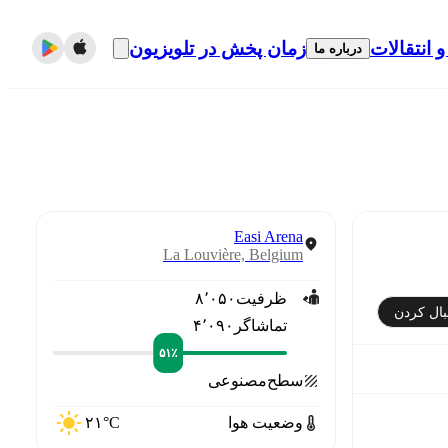
و انتقالات
زمان پخش در تلویزیون
درباره ما
Easi Arena
La Louvière, Belgium
ظرفیت
۸٬۰۵۰
بال کردن
تماشاگر
۴٬۰۹۰
۵۱٪
سطح
مصنوعی
وضعیت هوا
۲۱°C