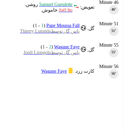
Minute 46
Samuel Gueulette
روشن.
تعویض:
Joël Ito
خاموش.
46‎’‎
Minute 51
)
1
-
1
(
Pape Moussa Fall
گل.
پاس گل توسطThierry Lutonda
51‎’‎
Minute 55
)
1
-
2
(
Wagane Faye
گل.
پاس گل توسطJordi Liongola
55‎’‎
Minute 56
Wagane Faye
کارت زرد.
56‎’‎