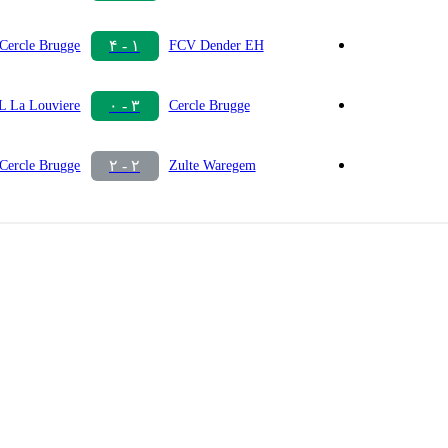
۱ - ۴
Cercle Brugge
FCV Dender EH
۳ - ۰
 La Louviere
Cercle Brugge
۲ - ۲
Cercle Brugge
Zulte Waregem