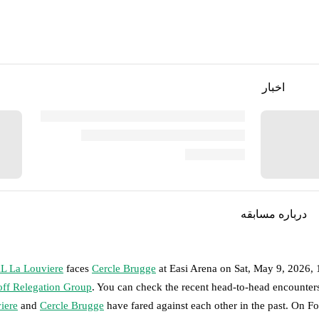
اخبار
درباره مسابقه
 La Louviere
faces
Cercle Brugge
at
Easi Arena
on
Sat, May 9, 2026,
off Relegation Group
. You can check the recent head-to-head encounters
iere
and
Cercle Brugge
have fared against each other in the past. On 