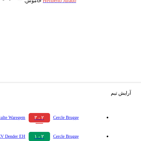
Heriberto Jurado
خاموش.
آرایش تیم
۲ - ۳
Zulte Waregem
Cercle Brugge
۲ - ۱
V Dender EH
Cercle Brugge