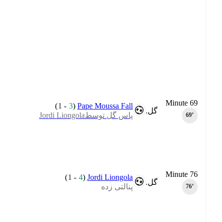
Minute 69
)
1
-
3
(
Pape Moussa Fall
گل.
پاس گل توسطJordi Liongola
69‎’‎
Minute 76
)
1
-
4
(
Jordi Liongola
گل.
پنالتی زده
76‎’‎