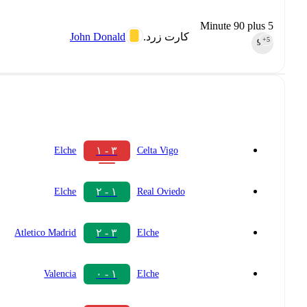
Minute 90 plus 5
John Donald
کارت زرد.
+5
90‎’‎
۳ - ۱
Elche
Celta Vigo
۱ - ۲
Elche
Real Oviedo
۳ - ۲
Atletico Madrid
Elche
۱ - ۰
Valencia
Elche