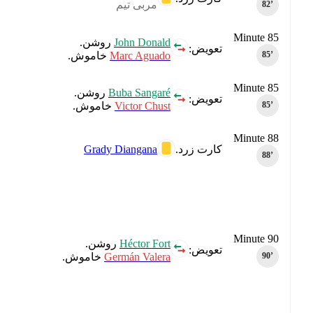
مربی تیم
82‎’‎
Minute 85
John Donald
روشن.
تعویض:
Marc Aguado
خاموش.
85‎’‎
Minute 85
Buba Sangaré
روشن.
تعویض:
Victor Chust
خاموش.
85‎’‎
Minute 88
Grady Diangana
کارت زرد.
88‎’‎
Minute 90
Héctor Fort
روشن.
تعویض:
Germán Valera
خاموش.
90‎’‎