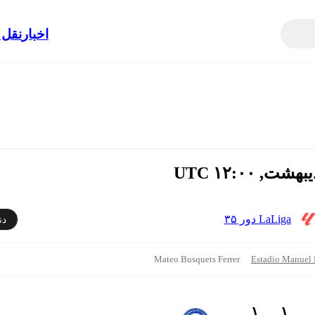
اخبار
نقل 
LaLiga دور ۳۵
دن
Mateo Busquets Ferrer
Estadio Manuel 
۱ - ۱