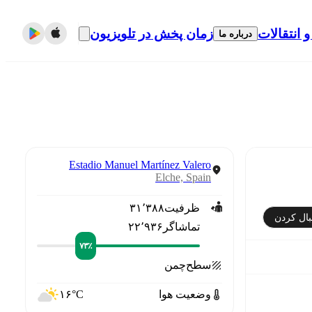
و انتقالات
زمان پخش در تلویزیون
درباره ما
Estadio Manuel Martínez Valero
Elche, Spain
ظرفیت
۳۱٬۳۸۸
بال کردن
تماشاگر
۲۲٬۹۳۶
۷۳٪
سطح
چمن
وضعیت هوا
۱۶°C