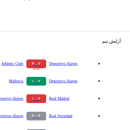
آرایش تیم
۲ - ۴
Athletic Club
Deportivo Alaves
۲ - ۱
Mallorca
Deportivo Alaves
۲ - ۱
portivo Alaves
Real Madrid
۳ - ۳
portivo Alaves
Real Sociedad