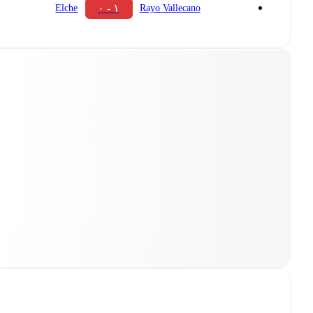
۱ - ۰
Elche
Rayo Vallecano