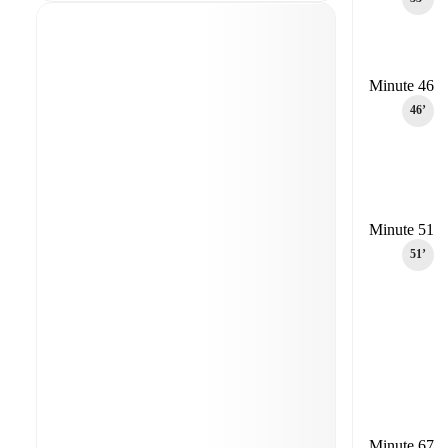
Minute 46
46‎’‎
Minute 51
51‎’‎
Minute 67