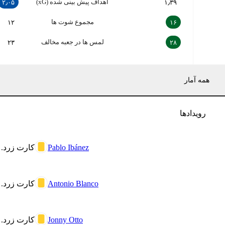
اهداف پیش بینی شده (xG)
۲٫۰۵
۱٫۳۹
مجموع شوت ها
۱۲
۱۶
لمس ها در جعبه مخالف
۲۳
۲۸
همه آمار
رویدادها
Pablo Ibánez
کارت زرد.
Antonio Blanco
کارت زرد.
Jonny Otto
کارت زرد.