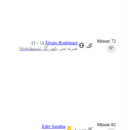
Minute 72
)
1
-
1
(
Álvaro Rodriguez
گل.
ضربه سر,
پاس گل توسطJosan
72‎’‎
Minute 82
Eder Sarabia
کارت زرد.