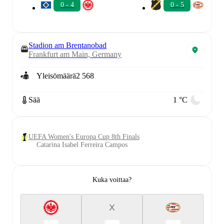
0 - 4
0 - 5
Stadion am Brentanobad
Frankfurt am Main, Germany
Yleisömäärä
2 568
Sää
1 °C
UEFA Women's Europa Cup 8th Finals
Catarina Isabel Ferreira Campos
Kuka voittaa?
X