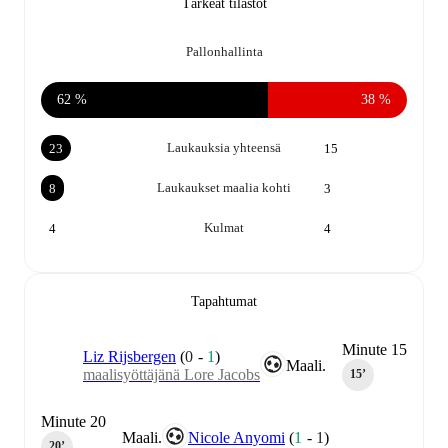
Tärkeät tilastot
Pallonhallinta
62 %
38 %
Laukauksia yhteensä
23
15
Laukaukset maalia kohti
8
3
Kulmat
4
4
Tapahtumat
Minute 15
Liz Rijsbergen
(
0
-
1
)
Maali.
maalisyöttäjänä Lore Jacobs
15‎’‎
Minute 20
Maali.
Nicole Anyomi
(
1
-
1
)
20‎’‎