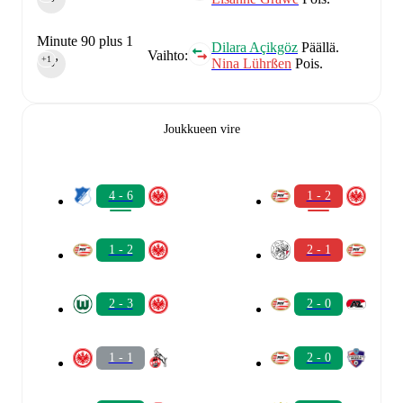
Minute 90 plus 1
Dilara Açikgöz
Päällä.
Vaihto:
+1
Nina Lührßen
Pois.
90‎’‎
Joukkueen vire
4 - 6
1 - 2
1 - 2
2 - 1
2 - 3
2 - 0
1 - 1
2 - 0