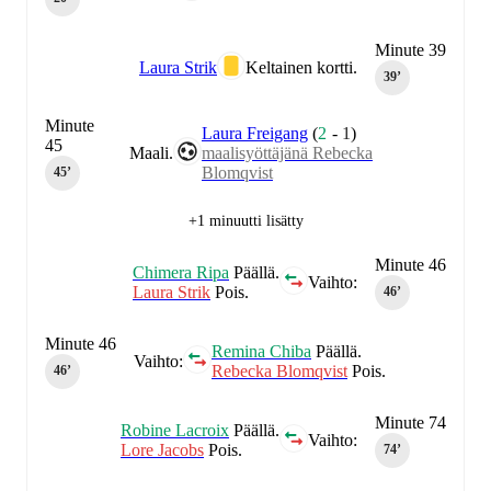
Minute 39
Laura Strik
Keltainen kortti.
39‎’‎
Minute
Laura Freigang
(
2
-
1
)
45
Maali.
maalisyöttäjänä Rebecka
Blomqvist
45‎’‎
+1 minuutti lisätty
Minute 46
Chimera Ripa
Päällä.
Vaihto:
Laura Strik
Pois.
46‎’‎
Minute 46
Remina Chiba
Päällä.
Vaihto:
Rebecka Blomqvist
Pois.
46‎’‎
Minute 74
Robine Lacroix
Päällä.
Vaihto:
Lore Jacobs
Pois.
74‎’‎