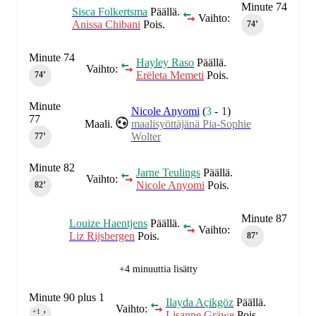
Minute 74
Sisca Folkertsma
Päällä.
Vaihto:
Anissa Chibani
Pois.
74‎’‎
Minute 74
Hayley Raso
Päällä.
Vaihto:
Erëleta Memeti
Pois.
74‎’‎
Minute
Nicole Anyomi
(
3
-
1
)
77
Maali.
maalisyöttäjänä Pia-Sophie
Wolter
77‎’‎
Minute 82
Jarne Teulings
Päällä.
Vaihto:
Nicole Anyomi
Pois.
82‎’‎
Minute 87
Louize Haentjens
Päällä.
Vaihto:
Liz Rijsbergen
Pois.
87‎’‎
+4 minuuttia lisätty
Minute 90 plus 1
Ilayda Açikgöz
Päällä.
Vaihto:
+1
Lisanne Gräwe
Pois.
90‎’‎