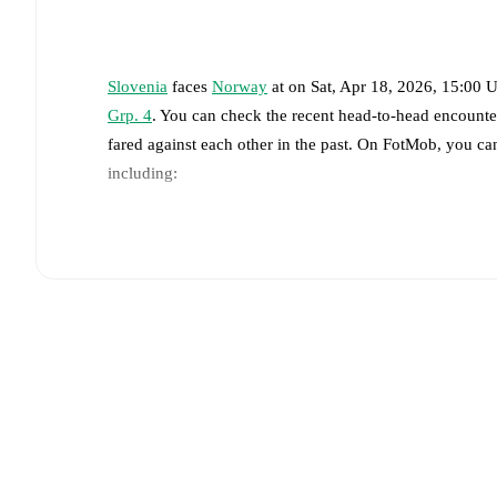
Slovenia
faces
Norway
at
on
Sat, Apr 18, 2026, 15:00 
Grp. 4
. You can check the recent head-to-head encounte
fared against each other in the past. On FotMob, you ca
including:
Live updates: Every goal, card, substitution and key
Real-time extensive stats powered by Opta: Possessi
The lineups are:
Slovenia
(3-5-2)
:
Zala Mersnik
-
Tinkara Testen
,
Sara
Zala Kustrin
-
Zara Kramzar
,
Maja Sternad
.
Norway
(4-3-3)
:
Cecilie Fiskerstrand
-
Thea Bjelde
,
I
Risa
,
Frida Maanum
-
Caroline Graham Hansen
,
Ada 