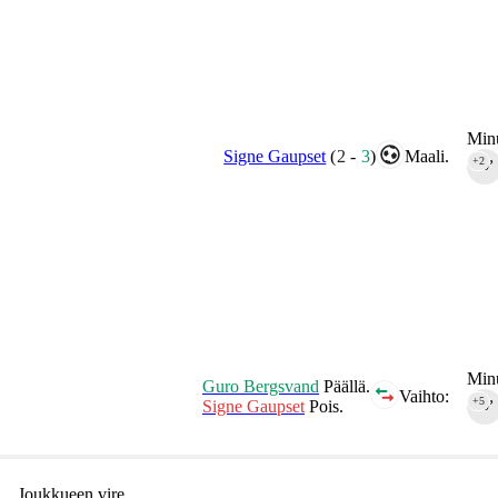
Minu
Signe Gaupset
(
2
-
3
)
Maali.
+2
90‎’‎
Minu
Guro Bergsvand
Päällä.
Vaihto:
+5
Signe Gaupset
Pois.
90‎’‎
Joukkueen vire