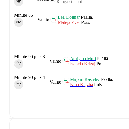
Rangaistuspot.
70‎’‎
Minute 86
Lea Dolinar
Päällä.
Vaihto:
Mateja Zver
Pois.
86‎’‎
Minute 90 plus 3
Adrijana Mori
Päällä.
Vaihto:
+3
Izabela Krizaj
Pois.
90‎’‎
Minute 90 plus 4
Mirjam Kastelec
Päällä.
Vaihto:
+4
Nina Kajzba
Pois.
90‎’‎