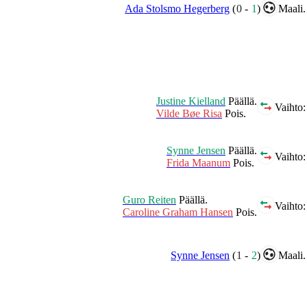
Ada Stolsmo Hegerberg
(
0
-
1
)
Maali.
Justine Kielland
Päällä.
Vaihto:
Vilde Bøe Risa
Pois.
Synne Jensen
Päällä.
Vaihto:
Frida Maanum
Pois.
Guro Reiten
Päällä.
Vaihto:
Caroline Graham Hansen
Pois.
Synne Jensen
(
1
-
2
)
Maali.