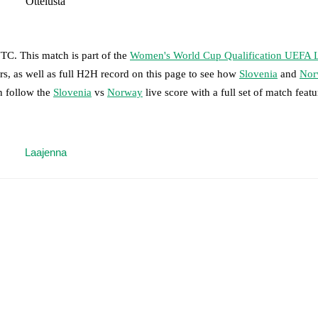
Ottelusta
UTC
.
This match is part of the
Women's World Cup Qualification UEFA 
rs, as well as full H2H record on this page to see how
Slovenia
and
Nor
n follow the
Slovenia
vs
Norway
live score with a full set of match featu
 moment instantly delivered on FotMob.
Laajenna
on, shots, corners, big chances created, xG, momentum, and shot maps.
 Agrez
,
Dominika Conc
-
Izabela Krizaj
,
Nina Kajzba
,
Kaja Korosec
,
Ma
ngrid Syrstad Engen
,
Mathilde Harviken
,
Julie Blakstad
-
Lisa Naalsund
Stolsmo Hegerberg
,
Signe Gaupset
.