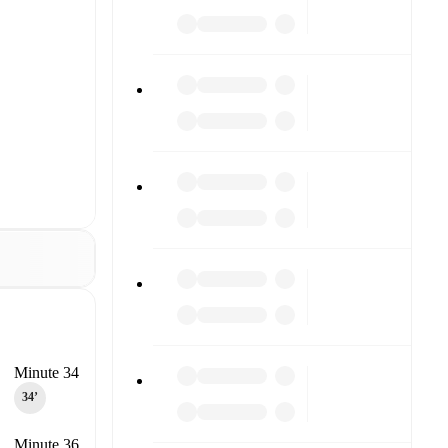
Minute 34
34‎’‎
Minute 36