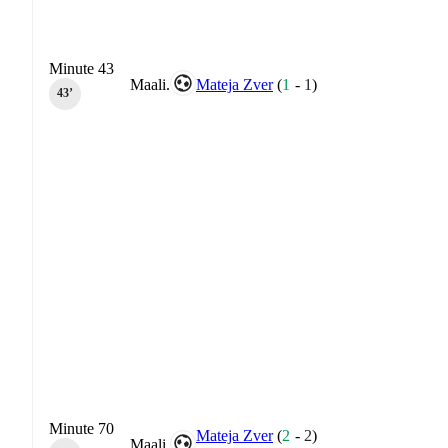
Minute 43
Maali.
Mateja Zver
(
1
-
1
)
43‎’‎
Minute 70
Mateja Zver
(
2
-
2
)
Maali.