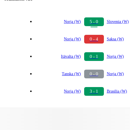
5 - 0
Norja (W)
Slovenia (W)
0 - 4
Norja (W)
Saksa (W)
0 - 1
Itävalta (W)
Norja (W)
0 - 0
Tanska (W)
Norja (W)
3 - 1
Norja (W)
Brasilia (W)