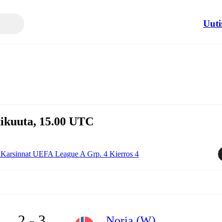
Uuti
tikuuta, 15.00 UTC
 Karsinnat UEFA League A Grp. 4 Kierros 4
2 - 3
Norja (W)