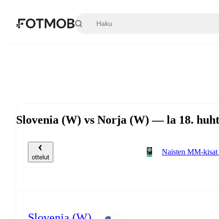
Siirry pääsisältöön
Slovenia (W) vs Norja (W) — la 18. huh
Naisten MM-kisat
ottelut
Slovenia (W)