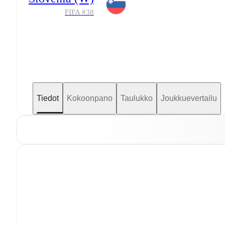
FIFA #
38
Tiedot
Kokoonpano
Taulukko
Joukkuevertailu