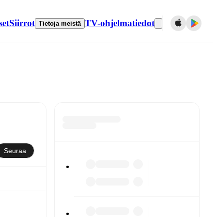
set
Siirrot
TV-ohjelmatiedot
Tietoja meistä
Seuraa