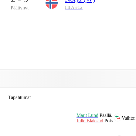
FIFA #
12
Päättynyt
Tapahtumat
Marit Lund
Päällä.
Vaihto:
Julie Blakstad
Pois.