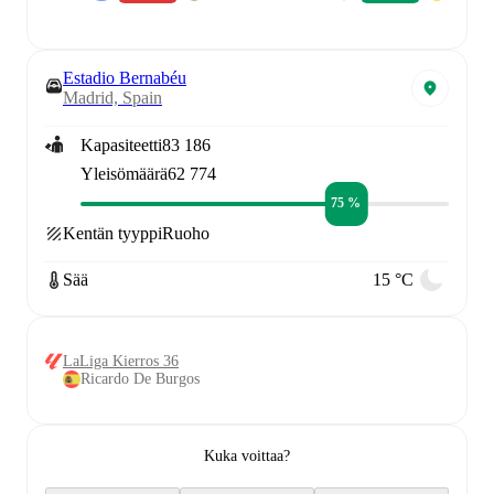
Estadio Bernabéu
Madrid, Spain
Kapasiteetti
83 186
Yleisömäärä
62 774
75 %
Kentän tyyppi
Ruoho
Sää
15 °C
LaLiga Kierros 36
Ricardo De Burgos
Kuka voittaa?