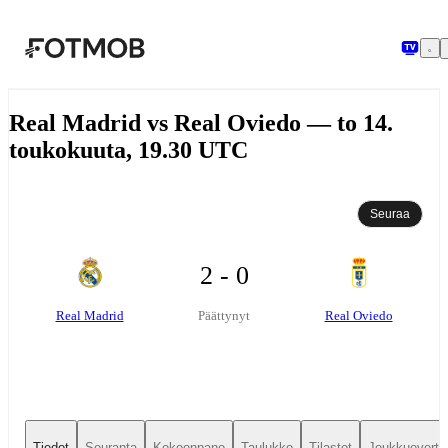
Siirry pääsisältöön
Real Madrid vs Real Oviedo — to 14.
toukokuuta, 19.30 UTC
Seuraa
2 - 0
Real Madrid
Real Oviedo
Päättynyt
Tiedot
Seuranta
Kokoonpano
Taulukko
Tilastot
Joukkuevertai