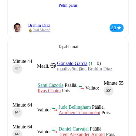
Pelin paras
Brahim Díaz
8,3
Real Madrid
Tapahtumat
Minute 44
Gonzalo García
(
1
-
0
)
Maali.
maalisyöttäjänä Brahim Díaz
44‎’‎
Minute 55
Santi Cazorla
Päällä.
Vaihto:
Ilyas Chaira
Pois.
55‎’‎
Minute 64
Jude Bellingham
Päällä.
Vaihto:
Aurélien Tchouaméni
Pois.
64‎’‎
Minute 64
Daniel Carvajal
Päällä.
Vaihto:
Trent Alexander-Arnold
Pois.
64‎’‎