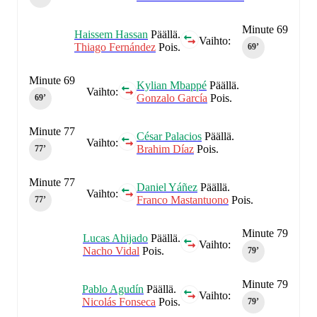
Minute 69
Haissem Hassan
Päällä.
Vaihto:
Thiago Fernández
Pois.
69‎’‎
Minute 69
Kylian Mbappé
Päällä.
Vaihto:
Gonzalo García
Pois.
69‎’‎
Minute 77
César Palacios
Päällä.
Vaihto:
Brahim Díaz
Pois.
77‎’‎
Minute 77
Daniel Yáñez
Päällä.
Vaihto:
Franco Mastantuono
Pois.
77‎’‎
Minute 79
Lucas Ahijado
Päällä.
Vaihto:
Nacho Vidal
Pois.
79‎’‎
Minute 79
Pablo Agudín
Päällä.
Vaihto:
Nicolás Fonseca
Pois.
79‎’‎