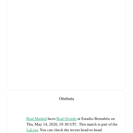
Ottelusta
Real Madrid
faces
Real Oviedo
at
Estadio Bernabéu
on
Thu, May 14, 2026, 19:30 UTC
.
This match is part of the
LaLiga
. You can check the recent head-to-head