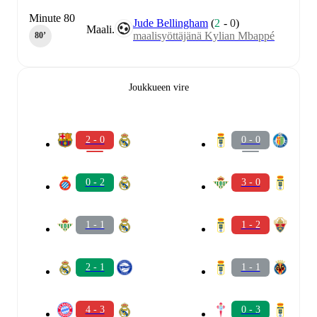
Minute 80
Jude Bellingham
(
2
-
0
)
Maali.
maalisyöttäjänä Kylian Mbappé
80‎’‎
Joukkueen vire
2 - 0
0 - 0
0 - 2
3 - 0
1 - 1
1 - 2
2 - 1
1 - 1
4 - 3
0 - 3