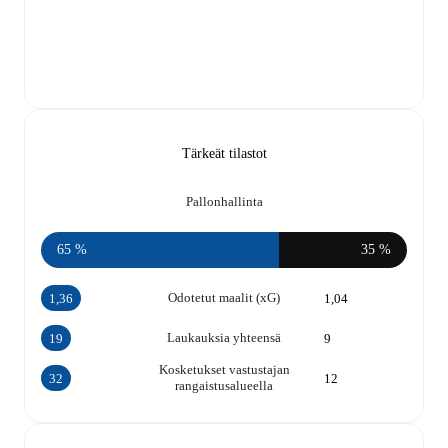
Tärkeät tilastot
Pallonhallinta
65 %
35 %
Odotetut maalit (xG)
1,36
1,04
Laukauksia yhteensä
19
9
Kosketukset vastustajan
32
12
rangaistusalueella