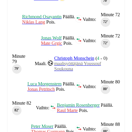
70‎’‎
Minute 72
Richmond Osayantin
Päällä.
Vaihto:
Niklas Lang
Pois.
72‎’‎
Minute 72
Jonas Wolf
Päällä.
Vaihto:
Mate Grgic
Pois.
72‎’‎
Minute
Christoph Monschein
(
4
-
0
)
79
Maali.
maalisyöttäjänä Youssouf
Soukouna
79‎’‎
Minute 80
Luca Morgenstern
Päällä.
Vaihto:
Jonas Petritsch
Pois.
80‎’‎
Minute 82
Benjamin Rosenberger
Päällä.
Vaihto:
Raul Marte
Pois.
82‎’‎
Minute 88
Peter Moser
Päällä.
Vaihto:
Thomas Gurmann
Pois.
88‎’‎