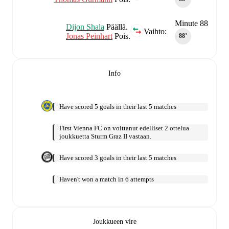
Minute 88
Dijon Shala
Päällä.
Vaihto:
Jonas Peinhart
Pois.
88‎’‎
Info
Have scored 5 goals in their last 5 matches
First Vienna FC on voittanut edelliset 2 ottelua
joukkuetta Sturm Graz II vastaan.
Have scored 3 goals in their last 5 matches
Haven't won a match in 6 attempts
Joukkueen vire