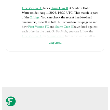
First Vienna FC
faces
Sturm Graz II
at
Stadion Hohe
Warte
on
Sat, Aug 1, 2026, 16:30 UTC
.
This match is part
of the
2. Liga
. You can check the recent head-to-head
encounters, as well as full H2H record on this page to see
how
First Vienna FC
and
Sturm Graz II
have fared against
each other in the past. On FotMob, you can follow the
First Vienna FC
vs
Sturm Graz II
live score with a full set
of match features, including:
Laajenna
Live updates: Every goal, card, substitution and key
moment instantly delivered on FotMob.
Real-time extensive stats powered by Opta:
Possession, shots, corners, big chances created, xG,
momentum, and shot maps.
The lineups are:
First Vienna FC
(5-3-2)
:
Bernhard Unger
-
Marco
Gantschnig
,
Tobias Gruber
,
Felix Luckeneder
,
Jürgen
Bauer
,
Raul Marte
-
Felix Nagele
,
Florian Prohart
,