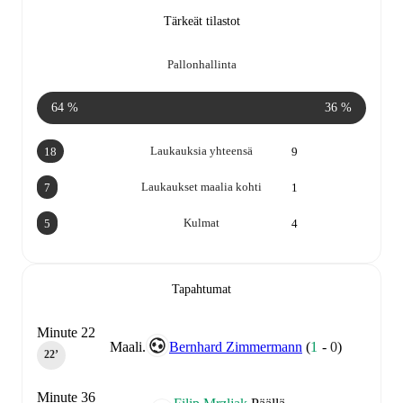
Tärkeät tilastot
Pallonhallinta
64 %
36 %
Laukauksia yhteensä
18
9
Laukaukset maalia kohti
7
1
Kulmat
5
4
Tapahtumat
Minute 22
Maali.
Bernhard Zimmermann
(
1
-
0
)
22‎’‎
Minute 36