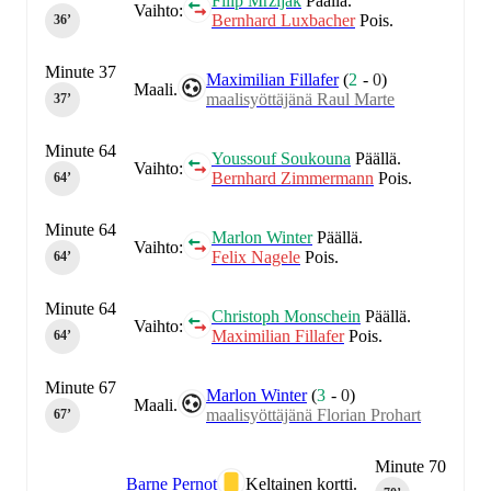
Filip Mrzljak
Päällä.
Vaihto:
Bernhard Luxbacher
Pois.
36‎’‎
Minute 37
Maximilian Fillafer
(
2
-
0
)
Maali.
maalisyöttäjänä Raul Marte
37‎’‎
Minute 64
Youssouf Soukouna
Päällä.
Vaihto:
Bernhard Zimmermann
Pois.
64‎’‎
Minute 64
Marlon Winter
Päällä.
Vaihto:
Felix Nagele
Pois.
64‎’‎
Minute 64
Christoph Monschein
Päällä.
Vaihto:
Maximilian Fillafer
Pois.
64‎’‎
Minute 67
Marlon Winter
(
3
-
0
)
Maali.
maalisyöttäjänä Florian Prohart
67‎’‎
Minute 70
Barne Pernot
Keltainen kortti.