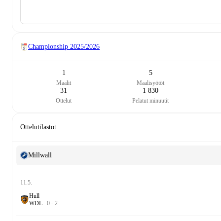
Championship
2025/2026
1
5
Maalit
Maalisyötöt
31
1 830
Ottelut
Pelatut minuutit
Ottelutilastot
Millwall
11.5.
Hull
W
D
L
0
-
2