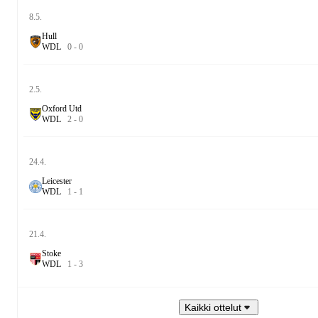
8.5.
Hull
W
D
L
0
-
0
2.5.
Oxford Utd
W
D
L
2
-
0
24.4.
Leicester
W
D
L
1
-
1
21.4.
Stoke
W
D
L
1
-
3
Kaikki ottelut