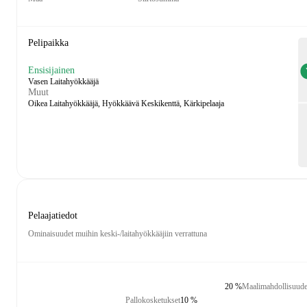
Pelipaikka
Ensisijainen
Vasen Laitahyökkääjä
Muut
Oikea Laitahyökkääjä, Hyökkäävä Keskikenttä, Kärkipelaaja
Pelaajatiedot
Ominaisuudet muihin keski-/laitahyökkääjiin verrattuna
20 %
Maalimahdollisuude
Pallokosketukset
10 %