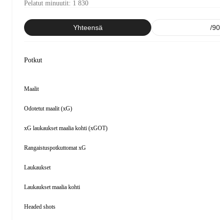
Pelatut minuutit
:
1 830
Yhteensä
/90
Potkut
Maalit
Odotetut maalit (xG)
xG laukaukset maalia kohti (xGOT)
Rangaistuspotkuttomat xG
Laukaukset
Laukaukset maalia kohti
Headed shots