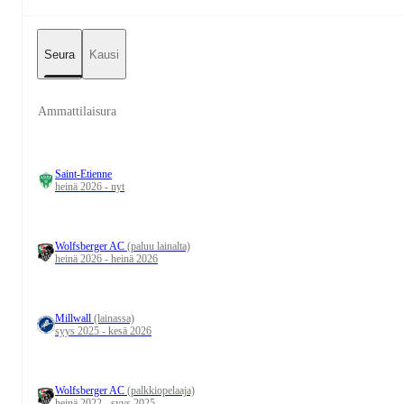
Seura
Kausi
Ammattilaisura
Saint-Etienne
heinä 2026 - nyt
Wolfsberger AC
(paluu lainalta)
heinä 2026 - heinä 2026
Millwall
(lainassa)
syys 2025 - kesä 2026
Wolfsberger AC
(palkkiopelaaja)
heinä 2022 - syys 2025