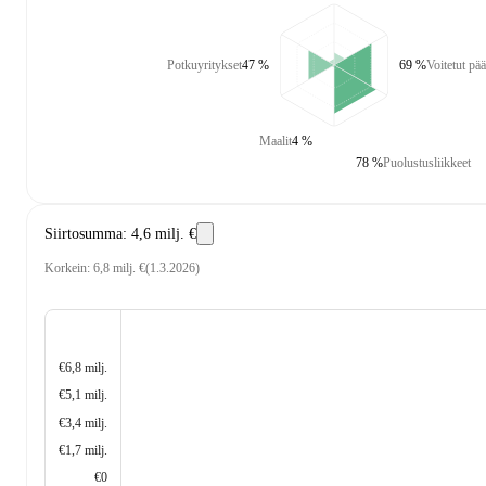
Potkuyritykset
47 %
69 %
Voitetut pää
Maalit
4 %
78 %
Puolustusliikkeet
Siirtosumma
:
4,6 milj. €
Korkein
:
6,8 milj. €
(
1.3.2026
)
€6,8 milj.
€5,1 milj.
€3,4 milj.
€1,7 milj.
€0