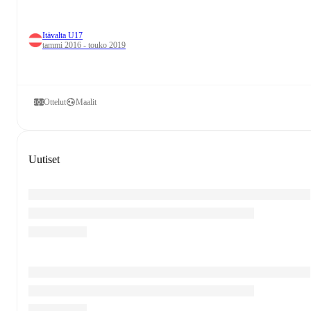
Itävalta U17
tammi 2016 - touko 2019
Ottelut
Maalit
Uutiset