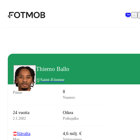
Siirry pääsisältöön
Thierno Ballo
Saint-Etienne
8
Pituus
Numero
24 vuotta
Oikea
2.1.2002
Potkujalka
Itävalta
4,6 milj. €
Maa
Siirtosumma