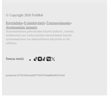
© Copyright
2026
FotMob
Käyttöehdot
•
Evästekäytäntö
•
Tietosuojalauseke
•
Avoimuuslain lausunto
Automaattisten palveluiden käyttö (robotit, crawler,
indeksointi jne.) sekä muiden menetelmien käyttö
systemaattiseen tai säännölliseen käyttöön ei ole
sallittua.
Seuraa meitä
production:617912455eccdb367792567564a80818031411b0