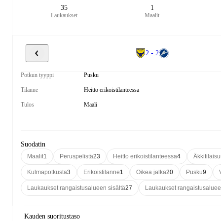
35
1
Laukaukset
Maalit
2 - 2
Potkun tyyppi
Pusku
Tilanne
Heitto erikoistilanteessa
Tulos
Maali
Suodatin
Maalit
1
Peruspelistä
23
Heitto erikoistilanteessa
4
Äkkitilais
Kulmapotkusta
3
Erikoistilanne
1
Oikea jalka
20
Pusku
9
Laukaukset rangaistusalueen sisältä
27
Laukaukset rangaistusaluee
Kauden suoritustaso