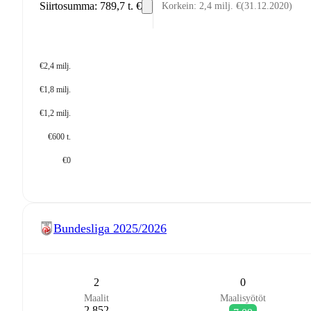
Siirtosumma
:
789,7 t. €
Korkein
:
2,4 milj. €
(
31.12.2020
)
€2,4 milj.
€1,8 milj.
€1,2 milj.
€600 t.
€0
Bundesliga
2025/2026
2
0
Maalit
Maalisyötöt
2 852