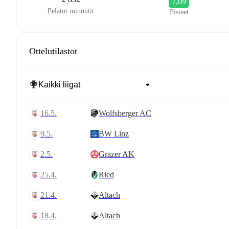
7,09
Pelatut minuutit
Pisteet
Ottelutilastot
16.5.
Wolfsberger AC
9.5.
BW Linz
2.5.
Grazer AK
25.4.
Ried
21.4.
Altach
18.4.
Altach