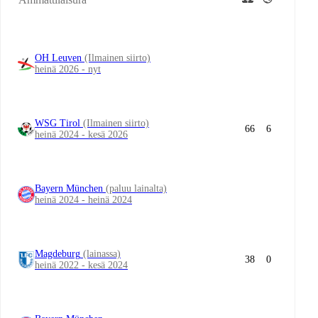
OH Leuven
(Ilmainen siirto)
heinä 2026 - nyt
WSG Tirol
(Ilmainen siirto)
66
6
heinä 2024 - kesä 2026
Bayern München
(paluu lainalta)
heinä 2024 - heinä 2024
Magdeburg
(lainassa)
38
0
heinä 2022 - kesä 2024