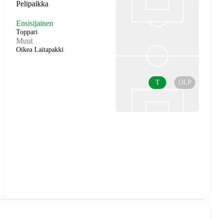
Pelipaikka
Ensisijainen
Toppari
Muut
Oikea Laitapakki
T
OLP