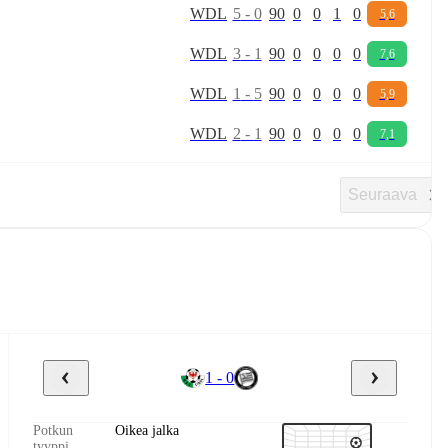
W
D
L
5
-
0
90
0
0
1
0
5,6
W
D
L
3
-
1
90
0
0
0
0
7,6
W
D
L
1
-
5
90
0
0
0
0
5,9
W
D
L
2
-
1
90
0
0
0
0
7,1
Seuraava
1 - 0
Potkun
Oikea jalka
tyyppi