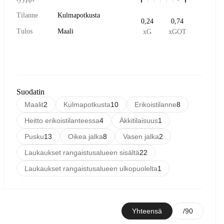
Tilanne
Kulmapotkusta
0,24
0,74
Tulos
Maali
xG
xGOT
Suodatin
Maalit
2
Kulmapotkusta
10
Erikoistilanne
8
Heitto erikoistilanteessa
4
Äkkitilaisuus
1
Pusku
13
Oikea jalka
8
Vasen jalka
2
Laukaukset rangaistusalueen sisältä
22
Laukaukset rangaistusalueen ulkopuolelta
1
Yhteensä
/90