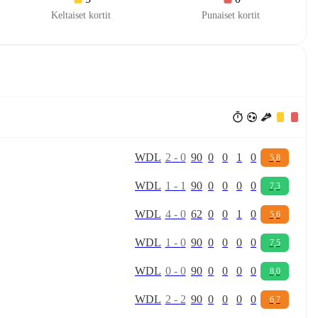
Keltaiset kortit
Punaiset kortit
W
D
L
2
-
0
90
0
0
1
0
5,8
W
D
L
1
-
1
90
0
0
0
0
7,3
W
D
L
4
-
0
62
0
0
1
0
5,6
W
D
L
1
-
0
90
0
0
0
0
7,5
W
D
L
0
-
0
90
0
0
0
0
8,0
W
D
L
2
-
2
90
0
0
0
0
6,7