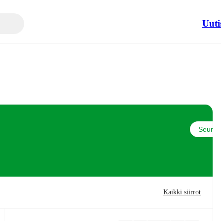
Uuti
Seuraa
Kaikki siirrot