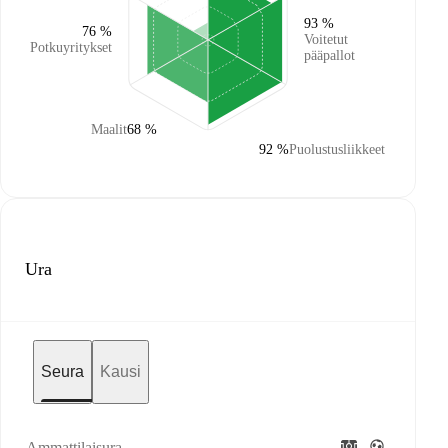
93 %
76 %
Voitetut
Potkuyritykset
pääpallot
Maalit
68 %
92 %
Puolustusliikkeet
Ura
Seura
Kausi
Ammattilaisura