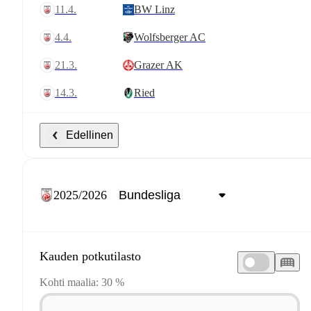
11.4.
BW Linz
4.4.
Wolfsberger AC
21.3.
Grazer AK
14.3.
Ried
Edellinen
2025/2026
Kauden potkutilasto
Kohti maalia: 30 %