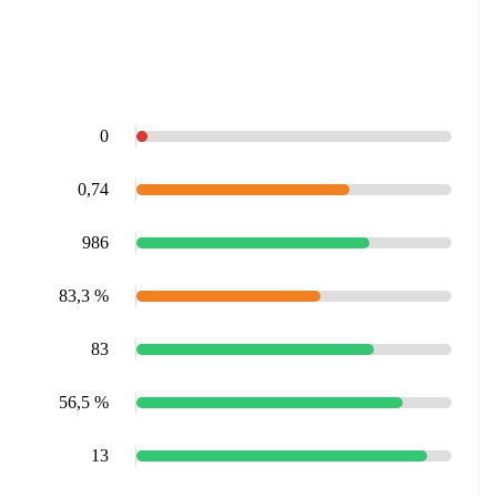
0
0,74
986
83,3 %
83
56,5 %
13