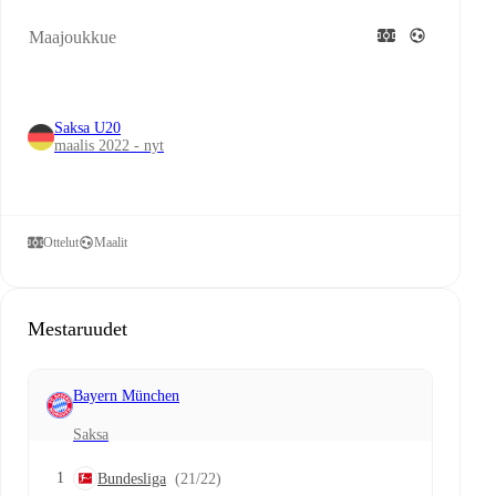
Maajoukkue
Saksa U20
maalis 2022 - nyt
Ottelut
Maalit
Mestaruudet
Bayern München
Saksa
1
Bundesliga
(21/22)