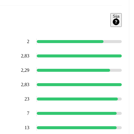
Sija
2
2,83
2,29
2,83
23
7
13