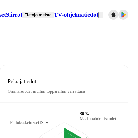
set
Siirrot
TV-ohjelmatiedot
Tietoja meistä
Pelaajatiedot
Ominaisuudet muihin toppareihin verrattuna
80 %
Maalimahdollisuudet
Pallokosketukset
19 %