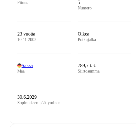
5
Pituus
Numero
23 vuotta
Oikea
10.11.2002
Potkujalka
Saksa
789,7 t. €
Maa
Siirtosumma
30.6.2029
Sopimuksen päättyminen