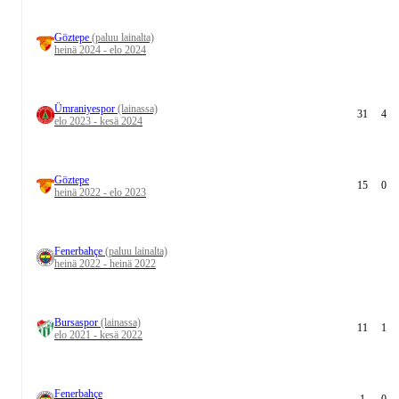
Göztepe
(paluu lainalta)
heinä 2024 - elo 2024
Ümraniyespor
(lainassa)
31
4
elo 2023 - kesä 2024
Göztepe
15
0
heinä 2022 - elo 2023
Fenerbahçe
(paluu lainalta)
heinä 2022 - heinä 2022
Bursaspor
(lainassa)
11
1
elo 2021 - kesä 2022
Fenerbahçe