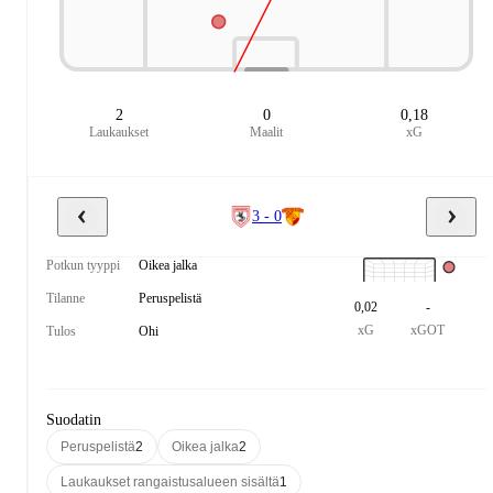
2
0
0,18
Laukaukset
Maalit
xG
3 - 0
Potkun tyyppi
Oikea jalka
Tilanne
Peruspelistä
0,02
-
xG
xGOT
Tulos
Ohi
Suodatin
Peruspelistä
2
Oikea jalka
2
Laukaukset rangaistusalueen sisältä
1