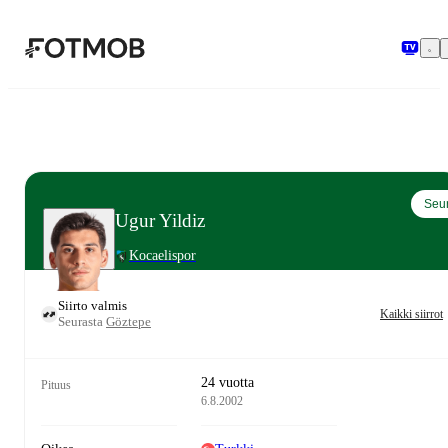
Siirry pääsisältöön
Seu
Ugur Yildiz
Kocaelispor
Siirto valmis
Kaikki siirrot
Seurasta
Göztepe
24 vuotta
Pituus
6.8.2002