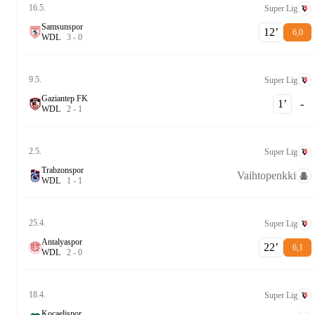
16.5.
Super Lig
Samsunspor
12‎’‎
6,0
W
D
L
3
-
0
9.5.
Super Lig
Gaziantep FK
1‎’‎
-
W
D
L
2
-
1
2.5.
Super Lig
Trabzonspor
Vaihtopenkki
W
D
L
1
-
1
25.4.
Super Lig
Antalyaspor
22‎’‎
6,1
W
D
L
2
-
0
18.4.
Super Lig
Kocaelispor