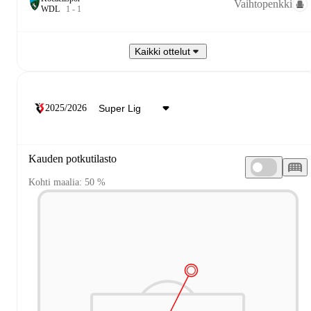
Vaihtopenkki
W
D
L
1
-
1
Kaikki ottelut
2025/2026
Kauden potkutilasto
Kohti maalia: 50 %