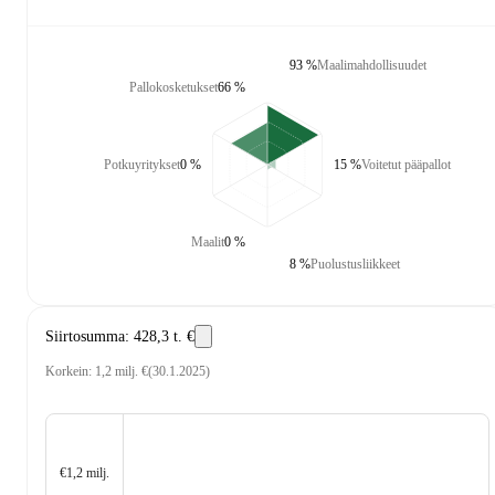
93 %
Maalimahdollisuudet
Pallokosketukset
66 %
Potkuyritykset
0 %
15 %
Voitetut pääpallot
Maalit
0 %
8 %
Puolustusliikkeet
Siirtosumma
:
428,3 t. €
Korkein
:
1,2 milj. €
(
30.1.2025
)
€1,2 milj.