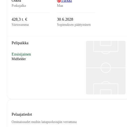
Oikea
Turkki
Potkujalka
Maa
428,3 t. €
30.6.2028
Siirtosumma
Sopimuksen päättyminen
Pelipaikka
Ensisijainen
Midfielder
Pelaajatiedot
Ominaisuudet muihin laitapuolustajiin verrattuna