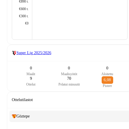
€890 t.
€600 t.
€300 t.
€0
Super Lig
2025/2026
0
0
0
Maalit
Maalisyötöt
Aloitettu
9
70
6,08
Ottelut
Pelatut minuutit
Pisteet
Ottelutilastot
Göztepe