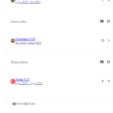
1
0
syys 2019 - elo 2021
Junioriaika
Fenerbahce U19
35
1
elo 2018 - heinä 2021
Maajoukkue
Turkki U21
8
0
syys 2023 - syys 2025
Ottelut
Maalit