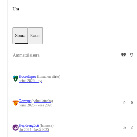
Ura
Seura
Kausi
Ammattilaisura
Kocaelispor
(Ilmainen siirto)
heinä 2026 - nyt
Göztepe
(paluu lainalta)
9
0
heinä 2025 - kesä 2026
Keçiörengücü
(lainassa)
32
2
elo 2024 - kesä 2025