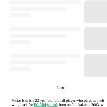
About
Victor Bak
is a 22-year-old football player who plays as a left
wing-back
for
FC Midtjylland
, born on 3. lokakuuta 2003, wh