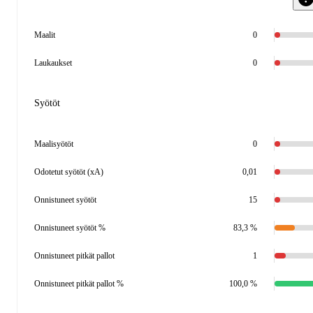
Maalit
0
Laukaukset
0
Syötöt
Maalisyötöt
0
Odotetut syötöt (xA)
0,01
Onnistuneet syötöt
15
Onnistuneet syötöt %
83,3 %
Onnistuneet pitkät pallot
1
Onnistuneet pitkät pallot %
100,0 %