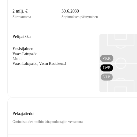
2 milj. €
30.6.2030
Siirtosumma
Sopimuksen päättyminen
Pelipaikka
Ensisijainen
Vasen Laitapakki
VKK
Muut
Vasen Laitapakki, Vasen Keskikenttä
LWB
VLP
Pelaajatiedot
Ominaisuudet muihin laitapuolustajiin verrattuna