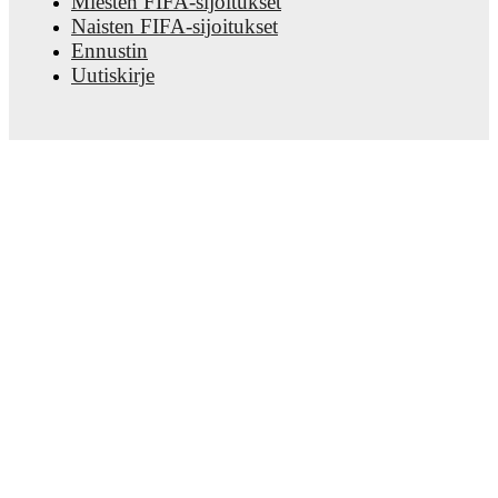
Miesten FIFA-sijoitukset
Naisten FIFA-sijoitukset
Ennustin
Uutiskirje
Lataa sovellus
© Copyright
2026
FotMob
Käyttöehdot
•
Evästekäytäntö
•
Tietosuojalauseke
•
Avoimuuslain lausunto
Automaattisten palveluiden käyttö (robotit, crawler,
indeksointi jne.) sekä muiden menetelmien käyttö