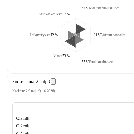
67 %
Maalimahdollisuudet
Pallokosketukset
17 %
Potkuyritykset
52 %
31 %
Voitetut pääpallot
Maalit
73 %
55 %
Puolustusliikkeet
Siirtosumma
:
2 milj. €
Korkein
:
2,9 milj. €
(
1.6.2026
)
€2,9 milj.
€2,2 milj.
€1,5 milj.