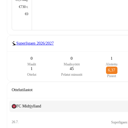
€730 t.
€0
Superligaen
2026/2027
0
0
1
Maalit
Maalisyötöt
Aloitettu
1
45
6,37
Ottelut
Pelatut minuutit
Pisteet
Ottelutilastot
FC Midtjylland
26.7.
Superligaen