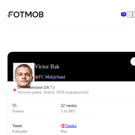
Siirry pääsisältöön
Victor Bak
FC Midtjylland
Loukkaantunut
(
26.7.
)
Arvioitu paluu: elokuu 2026 loppupuolella
55
22 vuotta
Numero
3.10.2003
Vasen
Tanska
Potkujalka
Maa