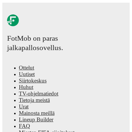
Victor Bak
has competed in
Superligaen
,
DBU Pokalen
,
Europ
League
,
EURO U21
,
Champions League Qualification
qualification
,
Liga Portugal 2
,
and
1. Division
. Each league pa
on FotMob provides comprehensive coverage including
standings, fixtures, top scorers, and detailed team statistics.
FotMob on paras
FotMob provides comprehensive coverage of
Victor Bak
,
including career statistics, match-by-match ratings, transfer
jalkapallosovellus.
history, market value trends, and detailed performance analytics
Follow Victor Bak to receive notifications about upcoming
matches, goals, and other key events.
Ottelut
Uutiset
Siirtokeskus
Huhut
TV-ohjelmatiedot
Tietoja meistä
Urat
Mainosta meillä
Lineup Builder
FAQ