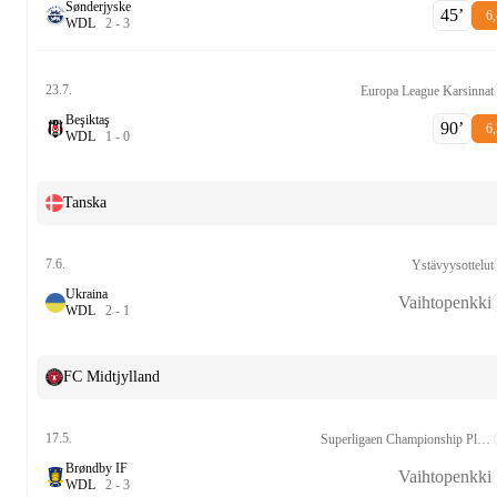
Sønderjyske
45‎’‎
6,
W
D
L
2
-
3
23.7.
Europa League Karsinnat
Beşiktaş
90‎’‎
6,
W
D
L
1
-
0
Tanska
7.6.
Ystävyysottelut
Ukraina
Vaihtopenkki
W
D
L
2
-
1
FC Midtjylland
17.5.
Superligaen Championship Playoff
Brøndby IF
Vaihtopenkki
W
D
L
2
-
3