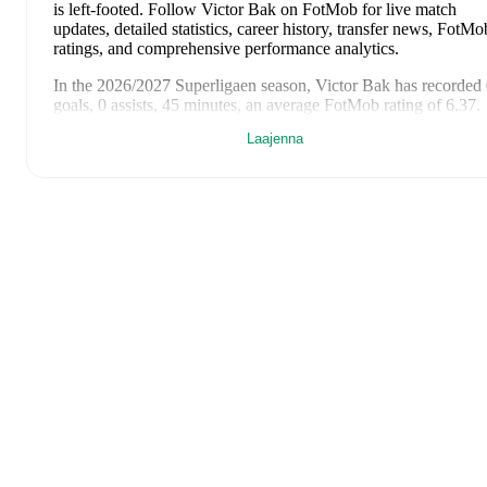
is left-footed
.
Follow Victor Bak on FotMob for live match
updates, detailed statistics, career history, transfer news, FotMo
ratings, and comprehensive performance analytics.
In the
2026/2027
Superligaen
season,
Victor Bak
has recorded
goals, 0 assists, 45 minutes, an average FotMob rating of 6.37
.
Laajenna
Victor Bak
's
10
most recent matches are shown below. Visit
each match page for full details including lineups, match events
and advanced statistics:
26. heinäkuuta 2026
:
3
-
2
win
away at
Sønderjyske
(
45
minutes
,
6.4 FotMob rating
)
23. heinäkuuta 2026
:
0
-
1
loss
away at
Beşiktaş
(
90 minutes
,
6.3 FotMob rating
)
7. kesäkuuta 2026
:
2
-
1
win
at home vs
Ukraine
(
unused
substitute
)
17. toukokuuta 2026
:
2
-
3
loss
at home vs
Brøndby IF
(
unused substitute
)
14. toukokuuta 2026
:
1
-
0
win
away at
FC København
(
60
minutes
,
6.6 FotMob rating
)
10. toukokuuta 2026
:
0
-
0
draw
away at
Nordsjælland
(
80
minutes
,
6.8 FotMob rating
)
4. toukokuuta 2026
:
3
-
3
draw
at home vs
Viborg
(
90