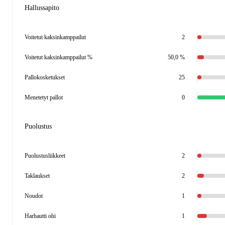
Hallussapito
Voitetut kaksinkamppailut
2
Voitetut kaksinkamppailut %
50,0 %
Pallokosketukset
25
Menetetyt pallot
0
Puolustus
Puolustusliikkeet
2
Taklaukset
2
Noudot
1
Harhautti ohi
1