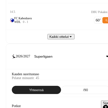
14.5.
DBU Pokalen
FC København
60‎’‎
6,
W
D
L
0
-
1
Kaikki ottelut
2026/2027
Kauden suoritustaso
Pelatut minuutit
:
45
Yhteensä
/90
Sij
Potkut