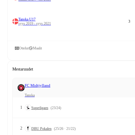
Tanska U17
3
syys 2019 - syys 2021
Ottelut
Maalit
Mestaruudet
FC Midtjylland
Tanska
1
Superligaen
(23/24)
2
DBU Pokalen
(25/26 · 21/22)