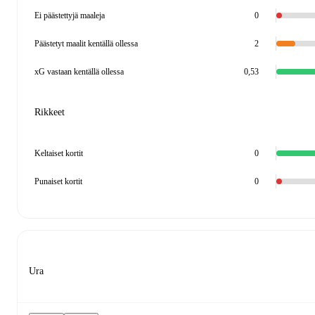
Ei päästettyjä maaleja
0
Päästetyt maalit kentällä ollessa
2
xG vastaan kentällä ollessa
0,53
Rikkeet
Keltaiset kortit
0
Punaiset kortit
0
Ura