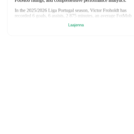
FotMob ratings, and comprehensive performance analytics.
In the
2025/2026
Liga Portugal
season,
Victor Froholdt
has
recorded
6 goals, 6 assists, 2 875 minutes, an average FotMob
rating of 7.3, 2 yellow cards
.
Laajenna
Victor Froholdt
scores highly on
Rating
compared to
central
midfielders
in the
Liga Portugal
.
Victor Froholdt
's
10
most recent matches are shown below. Visi
each match page for full details including lineups, match events
and advanced statistics:
1. elokuuta 2026
:
1
-
0
win
at home vs
Torreense
(
90 minutes
1 goal
,
7.9 FotMob rating
)
25. heinäkuuta 2026
:
2
-
1
win
at home vs
Aston Villa
(
82
minutes
,
1 yellow card
)
7. kesäkuuta 2026
:
2
-
1
win
at home vs
Ukraine
(
90 minutes
3. kesäkuuta 2026
:
0
-
0
draw
away at
DR Congo
(
33 minute
6.0 FotMob rating
)
16. toukokuuta 2026
:
1
-
0
win
at home vs
Santa Clara
(
82
minutes
,
7.2 FotMob rating
)
10. toukokuuta 2026
:
1
-
3
loss
away at
AVS Futebol SAD
(
minutes
,
5.9 FotMob rating
)
2. toukokuuta 2026
:
1
-
0
win
at home vs
Alverca
(
90 minute