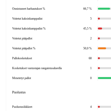
Onnistuneet harhautukset %
66,7 %
Voitetut kaksinkamppailut
5
Voitetut kaksinkamppailut %
45,5 %
Voitetut pääpallot
2
Voitetut pääpallot %
50,0 %
Pallokosketukset
68
Kosketukset vastustajan rangaistusalueella
1
Menetetyt pallot
0
Puolustus
Puolustusliikkeet
4