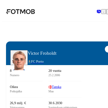
Siirry pääsisältöön
Victor Froholdt
FC Porto
8
20 vuotta
Numero
25.2.2006
Oikea
Tanska
Potkujalka
Maa
26,9 milj. €
30.6.2030
Siirtosumma
Sopimuksen päättyminen