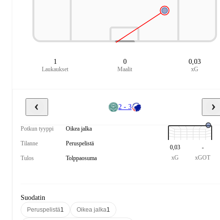
1
0
0,03
Laukaukset
Maalit
xG
2 - 3
Potkun tyyppi
Oikea jalka
Tilanne
Peruspelistä
0,03
-
xG
xGOT
Tulos
Tolppaosuma
Suodatin
Peruspelistä
1
Oikea jalka
1