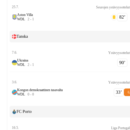
25.7.
Seurojen ystävyysottelut
Aston Villa
82‎’‎
W
D
L
2
-
1
Tanska
7.6.
Ystävyysottelut
Ukraina
90‎’‎
W
D
L
2
-
1
3.6.
Ystävyysottelut
Kongon demokraattinen tasavalta
33‎’‎
6
W
D
L
0
-
0
FC Porto
16.5.
Liga Portugal