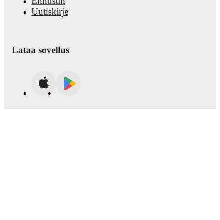
Ennustin
Uutiskirje
Lataa sovellus
© Copyright
2026
FotMob
Käyttöehdot
•
Evästekäytäntö
•
Tietosuojalauseke
•
Avoimuuslain lausunto
Automaattisten palveluiden käyttö (robotit, crawler,
indeksointi jne.) sekä muiden menetelmien käyttö
systemaattiseen tai säännölliseen käyttöön ei ole
sallittua.