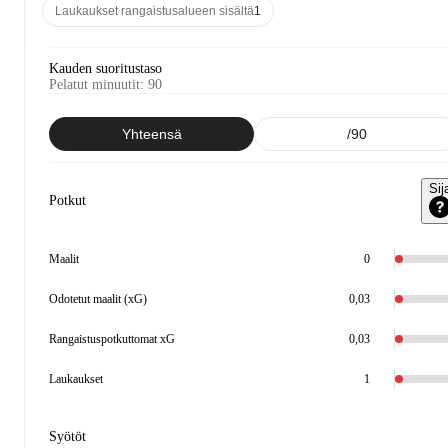
Laukaukset rangaistusalueen sisältä
1
Kauden suoritustaso
Pelatut minuutit
:
90
Yhteensä
/90
Sij
Potkut
Maalit
0
Odotetut maalit (xG)
0,03
Rangaistuspotkuttomat xG
0,03
Laukaukset
1
Syötöt