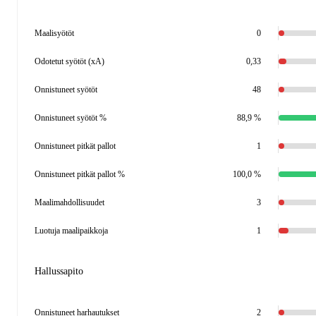
Maalisyötöt
0
Odotetut syötöt (xA)
0,33
Onnistuneet syötöt
48
Onnistuneet syötöt %
88,9 %
Onnistuneet pitkät pallot
1
Onnistuneet pitkät pallot %
100,0 %
Maalimahdollisuudet
3
Luotuja maalipaikkoja
1
Hallussapito
Onnistuneet harhautukset
2