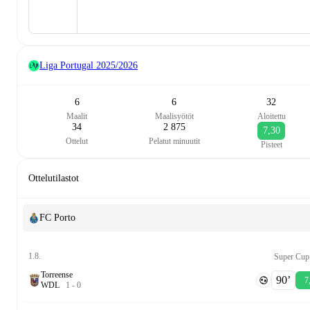
Liga Portugal
2025/2026
6
6
32
Maalit
Maalisyötöt
Aloitettu
34
2 875
7,30
Ottelut
Pelatut minuutit
Pisteet
Ottelutilastot
FC Porto
1.8.
Super Cup
Torreense
90‎’‎
7
W
D
L
1
-
0