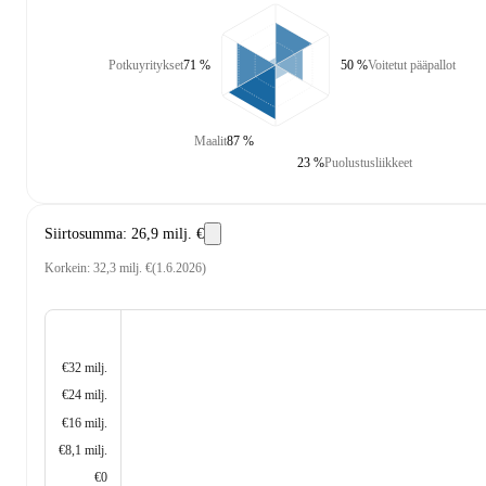
Potkuyritykset
71 %
50 %
Voitetut pääpallot
Maalit
87 %
23 %
Puolustusliikkeet
Siirtosumma
:
26,9 milj. €
Korkein
:
32,3 milj. €
(
1.6.2026
)
€32 milj.
€24 milj.
€16 milj.
€8,1 milj.
€0