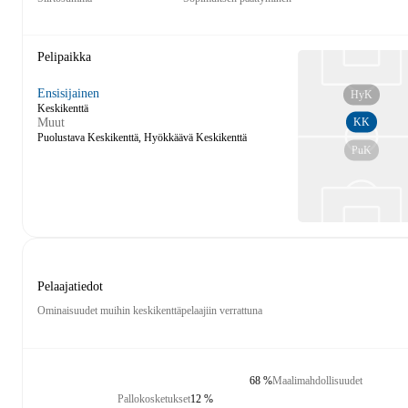
Pelipaikka
Ensisijainen
HyK
Keskikenttä
KK
Muut
Puolustava Keskikenttä, Hyökkäävä Keskikenttä
PuK
Pelaajatiedot
Ominaisuudet muihin keskikenttäpelaajiin verrattuna
68 %
Maalimahdollisuudet
Pallokosketukset
12 %