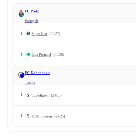
FC Porto
Portugali
1
Super Cup
(26/27)
1
Liga Portugal
(25/26)
FC København
Tanska
1
Superligaen
(24/25)
1
DBU Pokalen
(24/25)