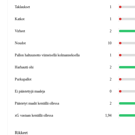
Taklaukset
1
Katkot
1
Virheet
2
Noudot
10
Pallon haltuunotto viimeisellä kolmanneksella
1
Harhautti ohi
2
Purkupallot
2
Ei päästettyjä maaleja
0
Päästetyt maalit kentällä ollessa
2
xG vastaan kentällä ollessa
1,94
Rikkeet