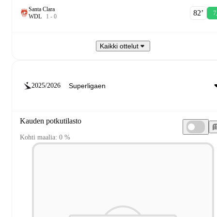
Santa Clara
82‎’‎
7
W
D
L
1
-
0
Kaikki ottelut
2025/2026
Kauden potkutilasto
Kohti maalia: 0 %