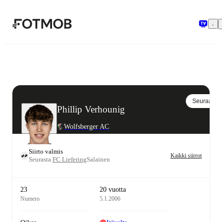
Siirry pääsisältöön
Seuraa
Phillip Verhounig
Wolfsberger AC
Siirto valmis
Kaikki siirrot
Seurasta
FC Liefering
Salainen
23
20 vuotta
Numero
5.1.2006