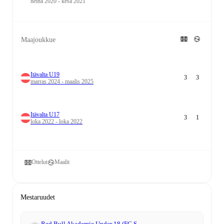
heinä 2020 - kesä 2021
Maajoukkue
Itävalta U19
3
3
marras 2024 - maalis 2025
Itävalta U17
3
1
loka 2022 - loka 2022
Ottelut
Maalit
Mestaruudet
Red Bull Akademie Under 18 (FC S