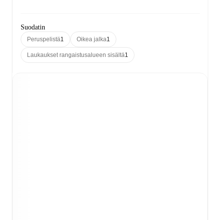
Suodatin
Peruspelistä
1
Oikea jalka
1
Laukaukset rangaistusalueen sisältä
1