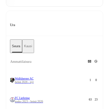
Ura
Seura
Kausi
Ammattilaisura
Wolfsberger AC
1
0
heinä 2026 - nyt
FC Liefering
63
23
touko 2023 - heinä 2026