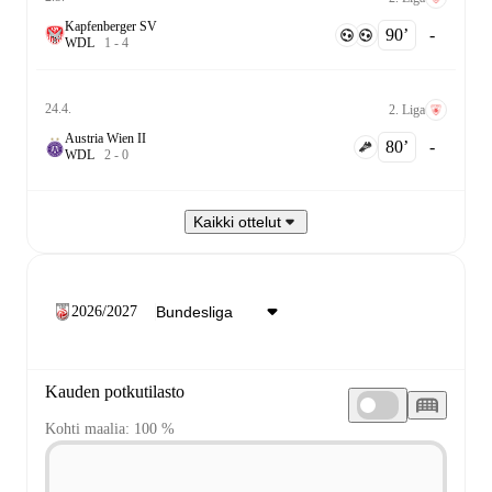
Kapfenberger SV
90‎’‎
-
W
D
L
1
-
4
24.4.
2. Liga
Austria Wien II
80‎’‎
-
W
D
L
2
-
0
Kaikki ottelut
2026/2027
Kauden potkutilasto
Kohti maalia: 100 %