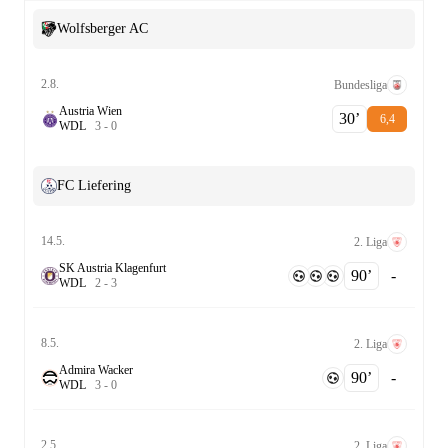
Wolfsberger AC
2.8.
Bundesliga
Austria Wien
30‎’‎
6,4
W
D
L
3
-
0
FC Liefering
14.5.
2. Liga
SK Austria Klagenfurt
90‎’‎
-
W
D
L
2
-
3
8.5.
2. Liga
Admira Wacker
90‎’‎
-
W
D
L
3
-
0
2.5.
2. Liga