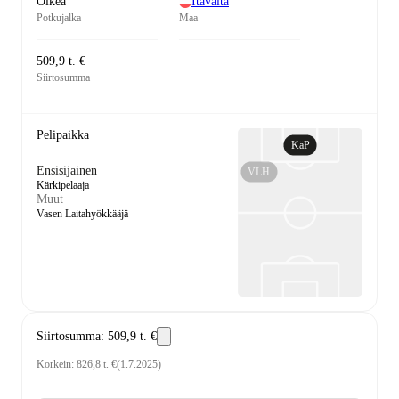
Oikea
Itävalta
Potkujalka
Maa
509,9 t. €
Siirtosumma
Pelipaikka
KäP
Ensisijainen
VLH
Kärkipelaaja
Muut
Vasen Laitahyökkääjä
Siirtosumma
:
509,9 t. €
Korkein
:
826,8 t. €
(
1.7.2025
)