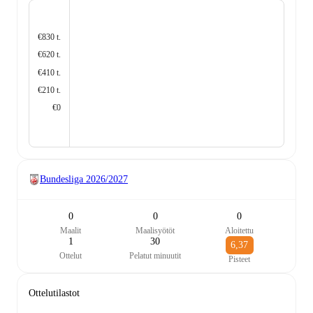
€830 t.
€620 t.
€410 t.
€210 t.
€0
Bundesliga
2026/2027
0
0
0
Maalit
Maalisyötöt
Aloitettu
1
30
6,37
Ottelut
Pelatut minuutit
Pisteet
Ottelutilastot