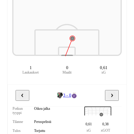
1
0
0,61
Laukaukset
Maalit
xG
3 - 0
Potkun
Oikea jalka
tyyppi
Tilanne
Peruspelistä
0,61
0,38
xG
xGOT
Tulos
Torjuttu