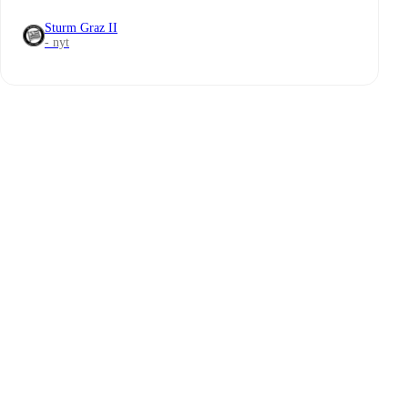
Sturm Graz II
- nyt