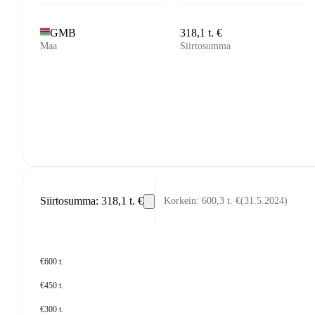
GMB
318,1 t. €
Maa
Siirtosumma
Siirtosumma
:
318,1 t. €
Korkein
:
600,3 t. €
(
31.5.2024
)
€600 t.
€450 t.
€300 t.