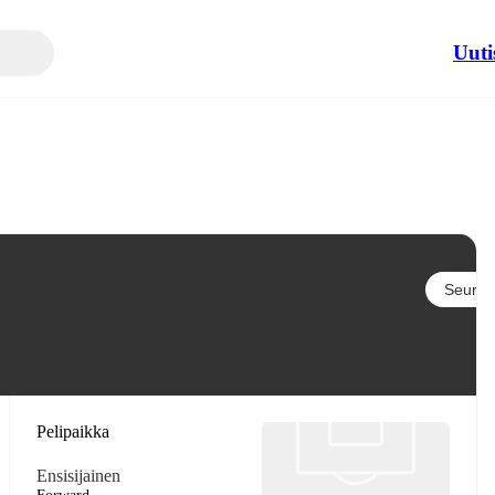
Uuti
Seuraa
Pelipaikka
Ensisijainen