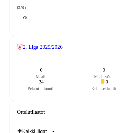
€150 t.
€0
2. Liga
2025/2026
0
0
Maalit
Maalisyötöt
34
0
Pelatut minuutit
Keltaiset kortit
Ottelutilastot