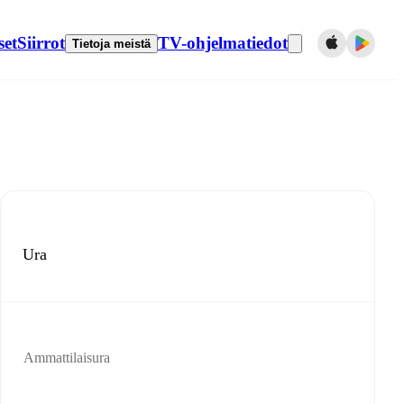
set
Siirrot
TV-ohjelmatiedot
Tietoja meistä
Ura
Ammattilaisura