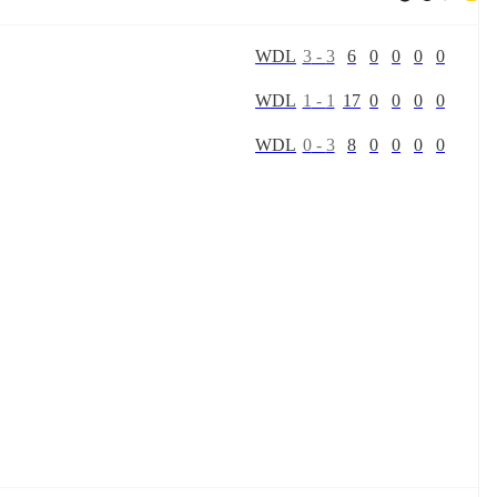
W
D
L
3
-
3
6
0
0
0
0
W
D
L
1
-
1
17
0
0
0
0
W
D
L
0
-
3
8
0
0
0
0