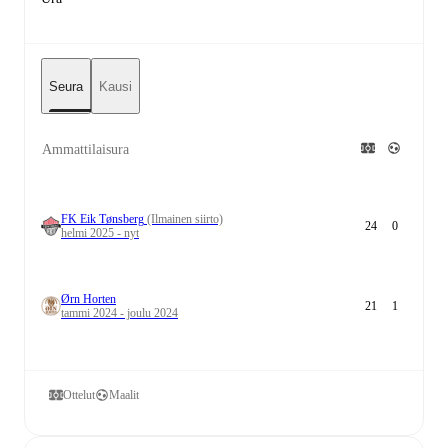
Seura
Kausi
Ammattilaisura
FK Eik Tønsberg
(Ilmainen siirto)
24
0
helmi 2025 - nyt
Ørn Horten
21
1
tammi 2024 - joulu 2024
Ottelut
Maalit