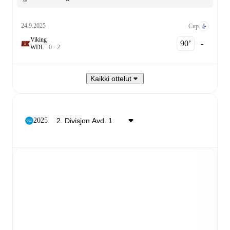
24.9.2025
Cup
Viking
90‎’‎
-
W
D
L
0
-
2
Kaikki ottelut
2025