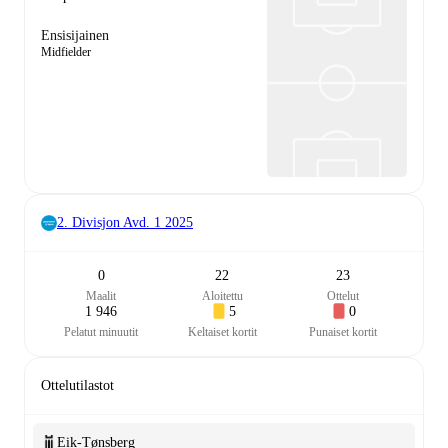
Ensisijainen
Midfielder
2. Divisjon Avd. 1
2025
0
22
23
Maalit
Aloitettu
Ottelut
1 946
5
0
Pelatut minuutit
Keltaiset kortit
Punaiset kortit
Ottelutilastot
Eik-Tønsberg