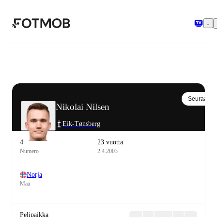
Siirry pääsisältöön
Seuraa
Nikolai Nilsen
Eik-Tønsberg
4
23 vuotta
Numero
2.4.2003
Norja
Maa
Pelipaikka