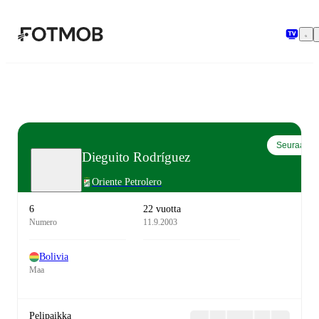
Siirry pääsisältöön
Seuraa
Dieguito Rodríguez
Oriente Petrolero
6
22 vuotta
Numero
11.9.2003
Bolivia
Maa
Pelipaikka