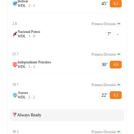
Bolivar
45‎’‎
6,1
W
D
L
2
-
1
2.8.
Primera División
Nacional Potosi
7‎’‎
-
W
D
L
1
-
0
25.7.
Primera División
Independiente Petrolero
30‎’‎
6,9
W
D
L
1
-
2
19.7.
Primera División
Aurora
22‎’‎
6,3
W
D
L
2
-
2
Always Ready
30.5.
Primera División