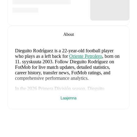
About
Dieguito Rodríguez
is a 22-year-old football player
who plays as a left back
for
Oriente Petrolero
, born on
11. syyskuuta 2003
.
Follow Dieguito Rodríguez on
FotMob for live match updates, detailed statistics,
career history, transfer news, FotMob ratings, and
comprehensive performance analytics.
In the
2026
Primera División
season,
Dieguito
Rodríguez
has recorded
0 goals, 0 assists, 443 minutes,
Laajenna
an average FotMob rating of 6.64, 2 yellow cards
.
Dieguito Rodríguez
's
10
most recent matches are
shown below. Visit each match page for full details
including lineups, match events, and advanced
statistics:
6. elokuuta 2026
:
1
-
2
loss
away at
Bolivar
(
45