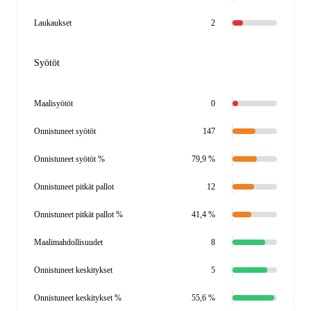
Laukaukset
2
Syötöt
Maalisyötöt
0
Onnistuneet syötöt
147
Onnistuneet syötöt %
79,9 %
Onnistuneet pitkät pallot
12
Onnistuneet pitkät pallot %
41,4 %
Maalimahdollisuudet
8
Onnistuneet keskitykset
5
Onnistuneet keskitykset %
55,6 %