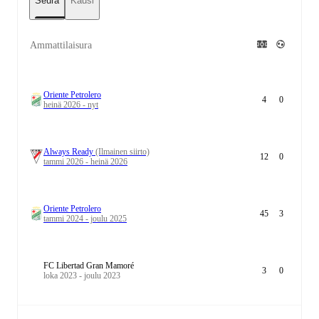
Seura
Kausi
Ammattilaisura
Oriente Petrolero
4
0
heinä 2026 - nyt
Always Ready
(Ilmainen siirto)
12
0
tammi 2026 - heinä 2026
Oriente Petrolero
45
3
tammi 2024 - joulu 2025
FC Libertad Gran Mamoré
3
0
loka 2023 - joulu 2023