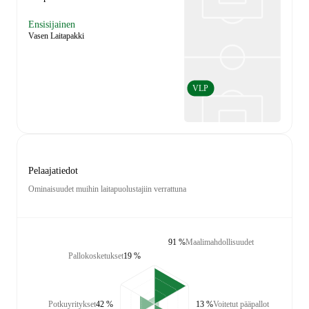
Ensisijainen
Vasen Laitapakki
VLP
Pelaajatiedot
Ominaisuudet muihin laitapuolustajiin verrattuna
91 %
Maalimahdollisuudet
Pallokosketukset
19 %
Potkuyritykset
42 %
13 %
Voitetut pääpallot