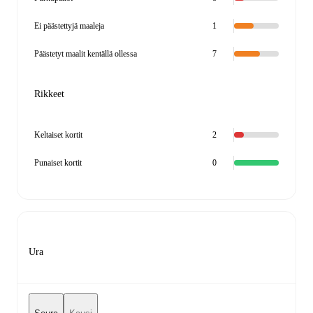
Ei päästettyjä maaleja
1
Päästetyt maalit kentällä ollessa
7
Rikkeet
Keltaiset kortit
2
Punaiset kortit
0
Ura