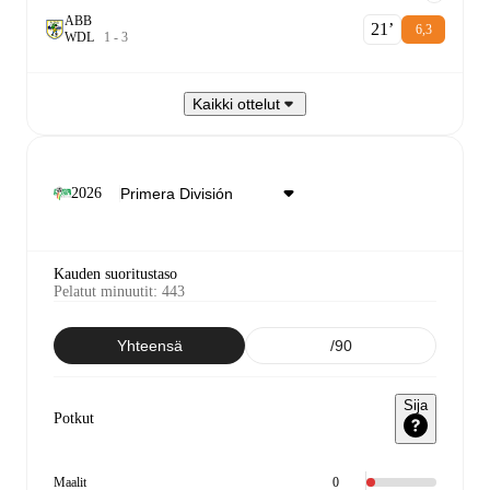
ABB
21‎’‎
6,3
W
D
L
1
-
3
Kaikki ottelut
2026
Kauden suoritustaso
Pelatut minuutit
:
443
Yhteensä
/90
Sija
Potkut
Maalit
0