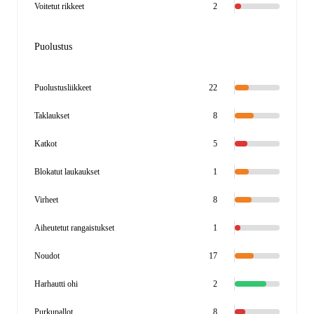
Voitetut rikkeet
2
Puolustus
Puolustusliikkeet
22
Taklaukset
8
Katkot
5
Blokatut laukaukset
1
Virheet
8
Aiheutetut rangaistukset
1
Noudot
17
Harhautti ohi
2
Purkupallot
8