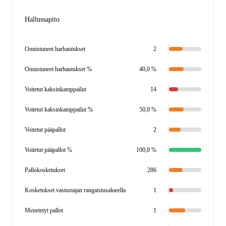
Hallussapito
Onnistuneet harhautukset
2
Onnistuneet harhautukset %
40,0 %
Voitetut kaksinkamppailut
14
Voitetut kaksinkamppailut %
50,0 %
Voitetut pääpallot
2
Voitetut pääpallot %
100,0 %
Pallokosketukset
286
Kosketukset vastustajan rangaistusalueella
1
Menetetyt pallot
1