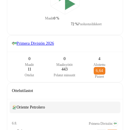
Maalit
0 %
72 %
Puolustusliikkeet
Primera División
2026
0
0
4
Maalit
Maalisyötöt
Aloitettu
11
443
6,64
Ottelut
Pelatut minuutit
Pisteet
Ottelutilastot
Oriente Petrolero
6.8.
Primera División