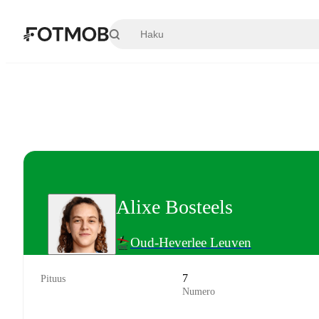
Siirry pääsisältöön
Alixe Bosteels
Oud-Heverlee Leuven
7
Pituus
Numero