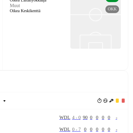
Oikea Laitahyökkääjä
Muut
OKK
Oikea Keskikenttä
W
D
L
4
-
0
90
0
0
0
0
-
W
D
L
0
-
7
0
0
0
0
0
-