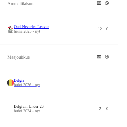
Ammattilaisura
Oud-Heverlee Leuven
12
0
heinä 2025 - nyt
Maajoukkue
Belgia
huhti 2026 - nyt
Belgium Under 23
2
0
huhti 2024 - nyt