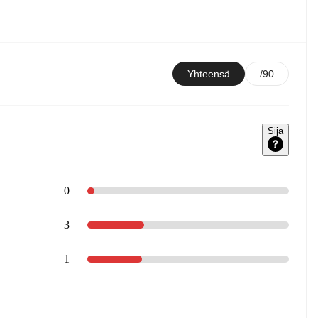
Yhteensä
/90
Sija
0
3
1