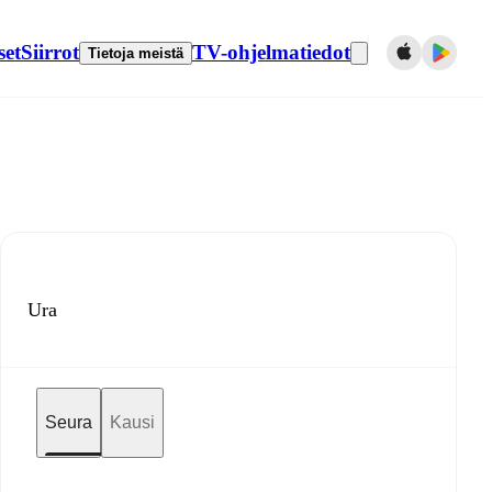
set
Siirrot
TV-ohjelmatiedot
Tietoja meistä
Ura
Seura
Kausi