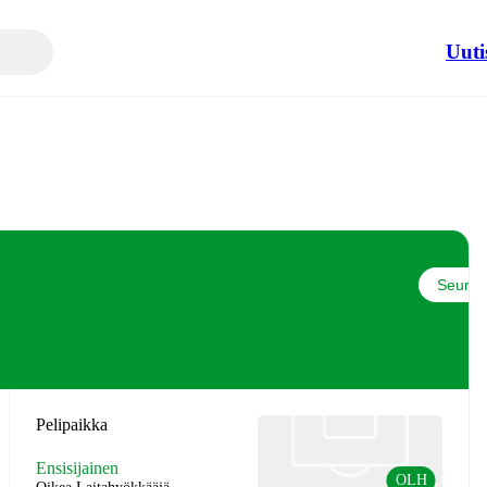
Uuti
Seuraa
Pelipaikka
Ensisijainen
OLH