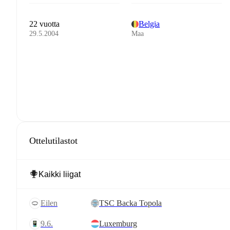
22 vuotta
Belgia
29.5.2004
Maa
Ottelutilastot
eilen
TSC Backa Topola
9.6.
Luxemburg