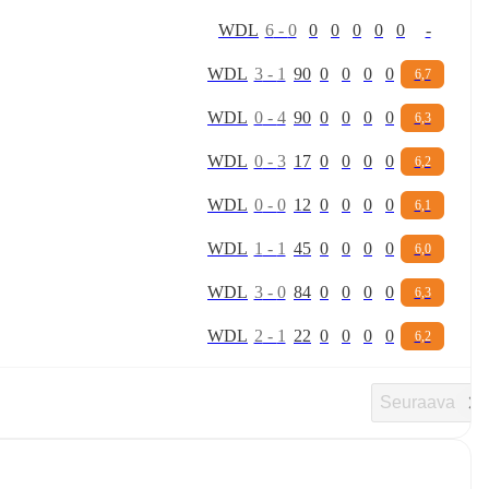
W
D
L
6
-
0
0
0
0
0
0
-
W
D
L
3
-
1
90
0
0
0
0
6,7
W
D
L
0
-
4
90
0
0
0
0
6,3
W
D
L
0
-
3
17
0
0
0
0
6,2
W
D
L
0
-
0
12
0
0
0
0
6,1
W
D
L
1
-
1
45
0
0
0
0
6,0
W
D
L
3
-
0
84
0
0
0
0
6,3
W
D
L
2
-
1
22
0
0
0
0
6,2
Seuraava