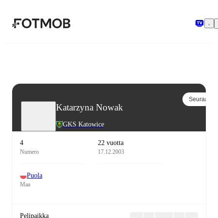
Siirry pääsisältöön
Seuraa
Katarzyna Nowak
GKS Katowice
4
22 vuotta
Numero
17.12.2003
Puola
Maa
Pelipaikka