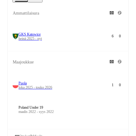
Ammattilaisura
GKS Katowice
6
0
heinä 2025 - nyt
Maajoukkue
Puola
1
0
loka 2025 - touko 2026
Poland Under 19
maalis 2022 - syys 2022