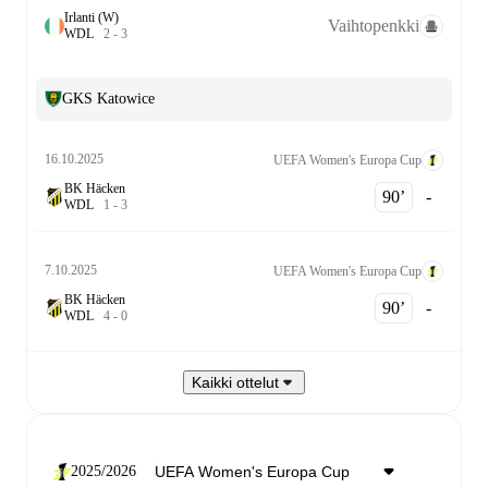
Irlanti (W)
Vaihtopenkki
W
D
L
2
-
3
GKS Katowice
16.10.2025
UEFA Women's Europa Cup
BK Häcken
90‎’‎
-
W
D
L
1
-
3
7.10.2025
UEFA Women's Europa Cup
BK Häcken
90‎’‎
-
W
D
L
4
-
0
Kaikki ottelut
2025/2026