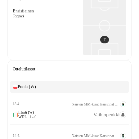
Ensisijainen
Toppari
T
Ottelutilastot
Puola (W)
18.4.
Naisten MM-kisat Karsinnat UEFA League A Grp. 2
Irlanti (W)
Vaihtopenkki
W
D
L
1
-
0
14.4.
Naisten MM-kisat Karsinnat UEFA League A Grp. 2