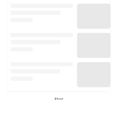
About
Katarzyna Nowak
is a 22-year-old football player who