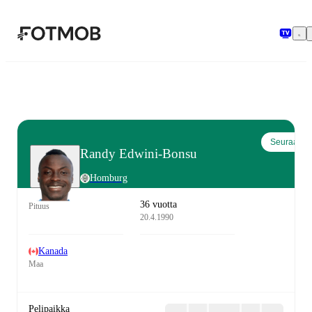
Siirry pääsisältöön
Seuraa
Randy Edwini-Bonsu
Homburg
36 vuotta
Pituus
20.4.1990
Kanada
Maa
Pelipaikka