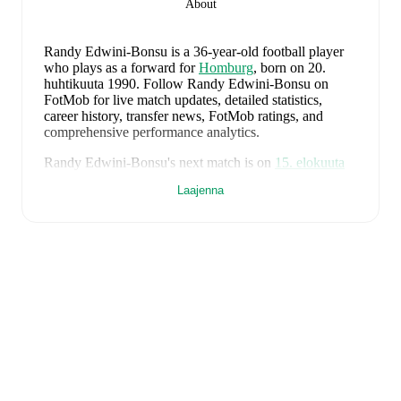
About
Randy Edwini-Bonsu
is a 36-year-old football player
who plays as a forward
for
Homburg
, born on 20.
huhtikuuta 1990
.
Follow Randy Edwini-Bonsu on
FotMob for live match updates, detailed statistics,
career history, transfer news, FotMob ratings, and
comprehensive performance analytics.
Randy Edwini-Bonsu
's next match is on
15. elokuuta
2026
when
Homburg
face
Freiberg
in the
Regionalliga
Laajenna
Southwest
.
Randy Edwini-Bonsu
currently plays for
Homburg
.
Randy Edwini-Bonsu
's career has also included time at
Aalen
,
Stuttgarter Kickers
,
Eintracht Braunschweig
,
and
AC Oulu
.
On the international stage,
Randy Edwini-Bonsu
has
represented
Canada
.
Randy Edwini-Bonsu
is from
Canada
, and the
national
team includes
Dayne St. Clair
,
Alistair Johnston
,
Alfie
Jones
,
Luc De Fougerolles
,
Joel Waterman
,
Mathieu