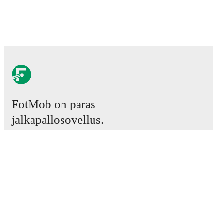
FotMob on paras
jalkapallosovellus.
Ottelut
Uutiset
Siirtokeskus
Huhut
TV-ohjelmatiedot
Tietoja meistä
Urat