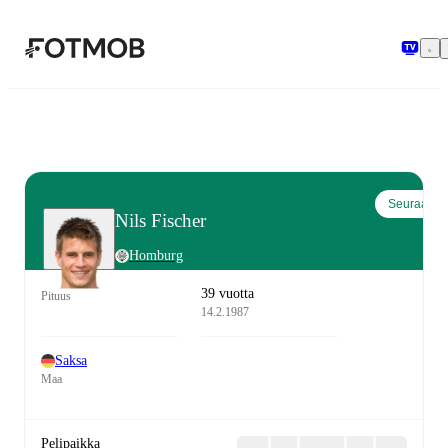
Siirry pääsisältöön
Seuraa
Nils Fischer
Homburg
39 vuotta
Pituus
14.2.1987
Saksa
Maa
Pelipaikka