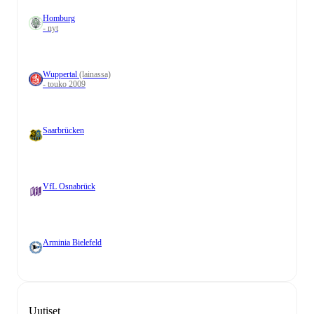
Homburg
- nyt
Wuppertal
(lainassa)
- touko 2009
Saarbrücken
VfL Osnabrück
Arminia Bielefeld
Uutiset