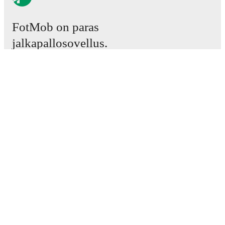
FotMob on paras
jalkapallosovellus.
Ottelut
Uutiset
Siirtokeskus
Huhut
TV-ohjelmatiedot
Tietoja meistä
Urat
Mainosta meillä
Lineup Builder
FAQ
Miesten FIFA-sijoitukset
Naisten FIFA-sijoitukset
Ennustin
Uutiskirje