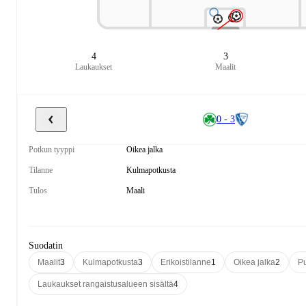
4
3
Laukaukset
Maalit
0 - 3
Potkun tyyppi
Oikea jalka
Tilanne
Kulmapotkusta
Tulos
Maali
Suodatin
Maalit
3
Kulmapotkusta
3
Erikoistilanne
1
Oikea jalka
2
P
Laukaukset rangaistusalueen sisältä
4