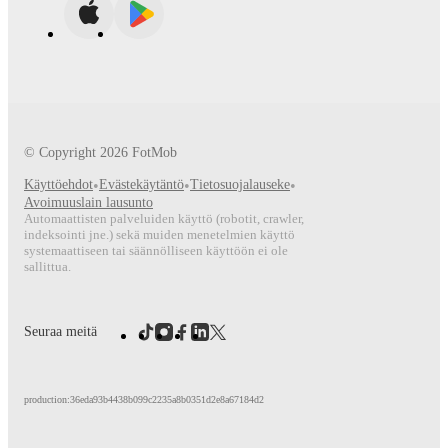
© Copyright
2026
FotMob
Käyttöehdot
•
Evästekäytäntö
•
Tietosuojalauseke
•
Avoimuuslain lausunto
Automaattisten palveluiden käyttö (robotit, crawler,
indeksointi jne.) sekä muiden menetelmien käyttö
systemaattiseen tai säännölliseen käyttöön ei ole
sallittua.
Seuraa meitä
production:36eda93b4438b099c2235a8b0351d2e8a67184d2