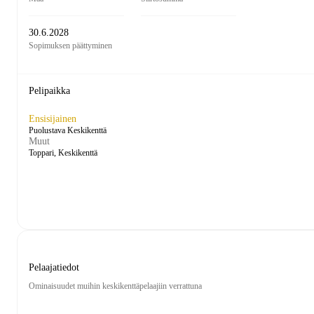
30.6.2028
Sopimuksen päättyminen
Pelipaikka
Ensisijainen
Puolustava Keskikenttä
Muut
Toppari, Keskikenttä
Pelaajatiedot
Ominaisuudet muihin keskikenttäpelaajiin verrattuna