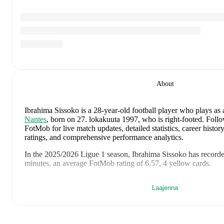
About
Ibrahima Sissoko
is a 28-year-old football player who plays as 
Nantes
, born on 27. lokakuuta 1997, who is right-footed
.
Follo
FotMob for live match updates, detailed statistics, career histo
ratings, and comprehensive performance analytics.
In the
2025/2026
Ligue 1
season,
Ibrahima Sissoko
has record
minutes, an average FotMob rating of 6.57, 4 yellow cards
.
Ibrahima Sissoko
scores highly on
Rating
and
Goals
compared 
Laajenna
in the
Ligue 1
.
Ibrahima Sissoko
's
10
most recent matches are shown below. Vi
full details including lineups, match events, and advanced statist