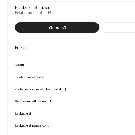
Kauden suoritustaso
Pelatut minuutit
:
339
Yhteensä
Potkut
Maalit
Odotetut maalit (xG)
xG laukaukset maalia kohti (xGOT)
Rangaistuspotkuttomat xG
Laukaukset
Laukaukset maalia kohti