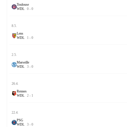
Toulouse
W
D
L
0
-
0
8.5.
Lens
W
D
L
1
-
0
2.5.
Marseille
W
D
L
3
-
0
26.4.
Rennes
W
D
L
2
-
1
22.4.
PSG
W
D
L
3
-
0