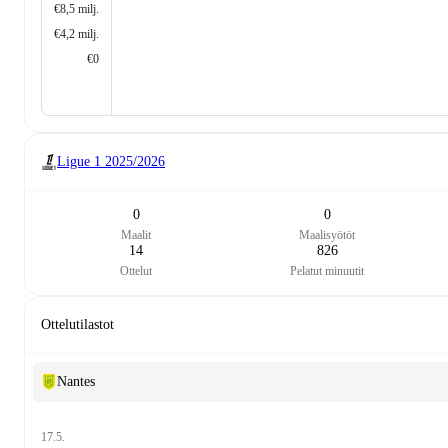
€8,5 milj.
€4,2 milj.
€0
Ligue 1
2025/2026
0
0
Maalit
Maalisyötöt
14
826
Ottelut
Pelatut minuutit
Ottelutilastot
Nantes
17.5.