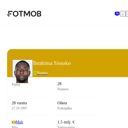
Siirry pääsisältöön
Ibrahima Sissoko
Nantes
28
Pituus
Numero
28 vuotta
Oikea
27.10.1997
Potkujalka
Mali
1,5 milj. €
Maa
Siirtosumma