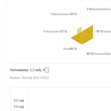
5 %
Maalimahdollisu
Pallokosketukset
35 %
Potkuyritykset
37 %
91 %
Voitetu
Maalit
91 %
93 %
Puolustusliikke
Siirtosumma
:
1,5 milj. €
Korkein
:
16,9 milj. €
(
31.5.2022
)
€17 milj.
€13 milj.