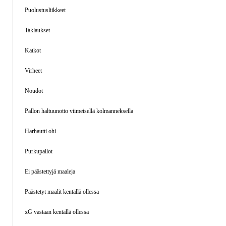
Puolustusliikkeet
Taklaukset
Katkot
Virheet
Noudot
Pallon haltuunotto viimeisellä kolmanneksella
Harhautti ohi
Purkupallot
Ei päästettyjä maaleja
Päästetyt maalit kentällä ollessa
xG vastaan kentällä ollessa