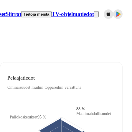
set
Siirrot
TV-ohjelmatiedot
Tietoja meistä
Pelaajatiedot
Ominaisuudet muihin toppareihin verrattuna
88 %
Maalimahdollisuudet
Pallokosketukset
95 %