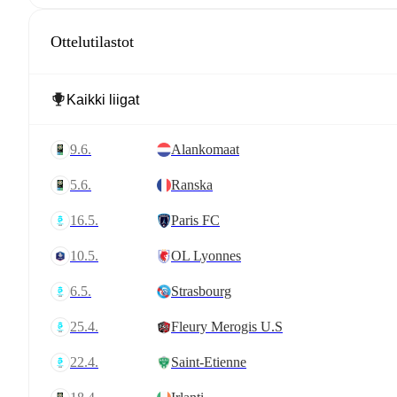
Ottelutilastot
9.6.
Alankomaat
5.6.
Ranska
16.5.
Paris FC
10.5.
OL Lyonnes
6.5.
Strasbourg
25.4.
Fleury Merogis U.S
22.4.
Saint-Etienne