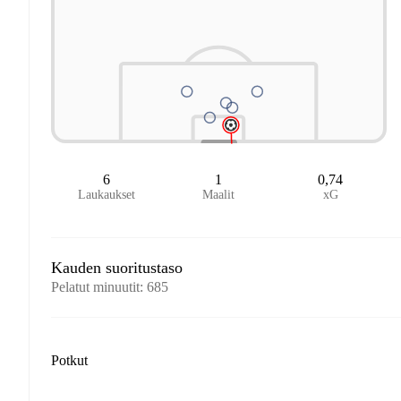
6
1
0,74
Laukaukset
Maalit
xG
Kauden suoritustaso
Pelatut minuutit
:
685
Potkut