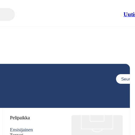
Uuti
Seuraa
Pelipaikka
Ensisijainen