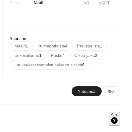
Tulos
Maali
xG
xGOT
Suodatin
Maalit
1
Kulmapotkusta
4
Peruspelistä
1
Erikoistilanne
1
Pusku
4
Oikea jalka
2
Laukaukset rangaistusalueen sisältä
6
Yhteensä
/90
Sija