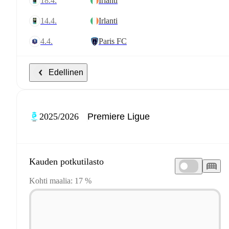
18.4.
Irlanti
14.4.
Irlanti
4.4.
Paris FC
Edellinen
2025/2026
Kauden potkutilasto
Kohti maalia: 17 %