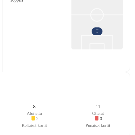
Toppari
T
8
11
Aloitettu
Ottelut
2
0
Keltaiset kortit
Punaiset kortit