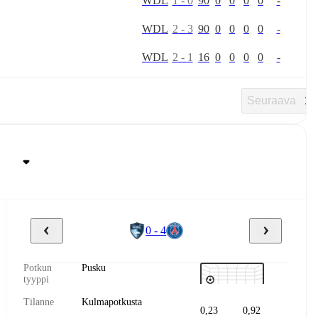
W
D
L
1
-
0
90
0
0
0
0
-
W
D
L
2
-
3
90
0
0
0
0
-
W
D
L
2
-
1
16
0
0
0
0
-
Seuraava
0 - 4
Potkun
Pusku
tyyppi
Tilanne
Kulmapotkusta
0,23
0,92