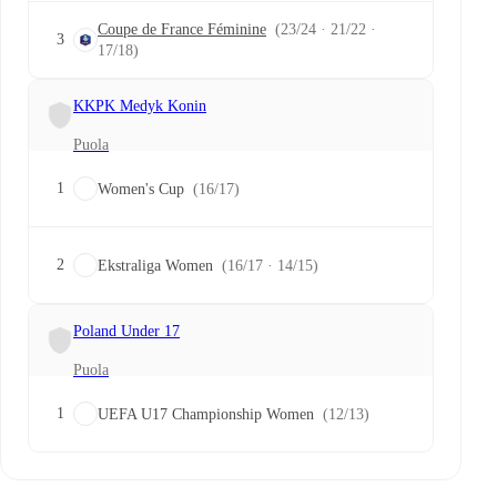
Coupe de France Féminine
(23/24 · 21/22 ·
3
17/18)
KKPK Medyk Konin
Puola
1
Women's Cup
(16/17)
2
Ekstraliga Women
(16/17 · 14/15)
Poland Under 17
Puola
1
UEFA U17 Championship Women
(12/13)