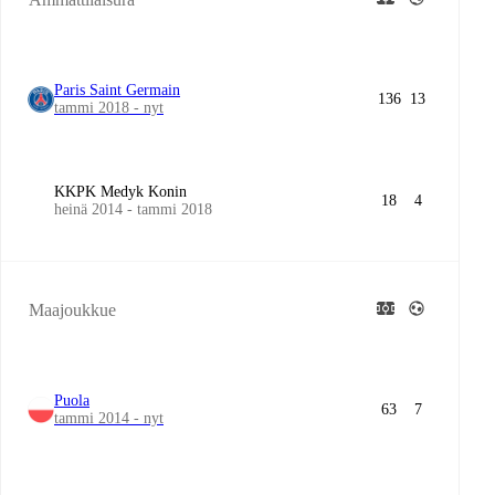
Paris Saint Germain
136
13
tammi 2018 - nyt
KKPK Medyk Konin
18
4
heinä 2014 - tammi 2018
Maajoukkue
Puola
63
7
tammi 2014 - nyt