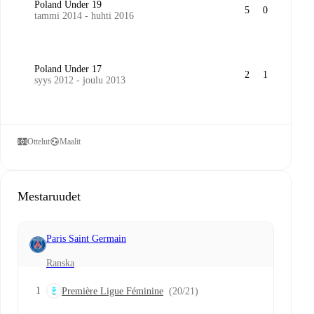
Poland Under 19
5
0
tammi 2014 - huhti 2016
Poland Under 17
2
1
syys 2012 - joulu 2013
Ottelut
Maalit
Mestaruudet
Paris Saint Germain
Ranska
1
Première Ligue Féminine
(20/21)