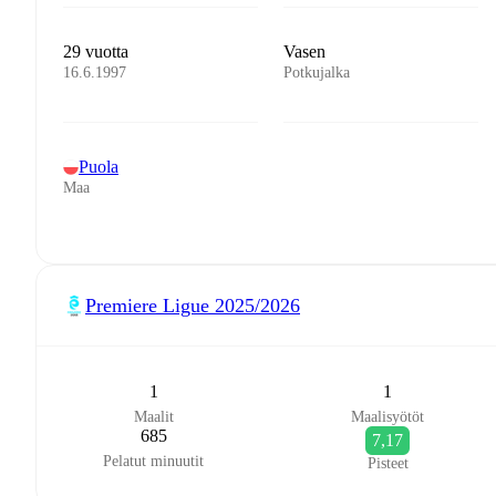
29 vuotta
Vasen
16.6.1997
Potkujalka
Puola
Maa
Premiere Ligue
2025/2026
1
1
Maalit
Maalisyötöt
685
7,17
Pelatut minuutit
Pisteet