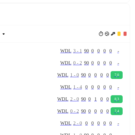
W
D
L
3
-
1
90
0
0
0
0
-
W
D
L
0
-
2
90
0
0
0
0
-
W
D
L
1
-
0
90
0
0
0
0
7,0
W
D
L
1
-
4
0
0
0
0
0
-
W
D
L
2
-
0
90
0
1
0
0
8,3
W
D
L
0
-
2
90
0
0
0
0
7,4
W
D
L
2
-
0
0
0
0
0
0
-