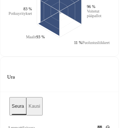
96 %
83 %
Voitetut
Potkuyritykset
pääpallot
Maalit
93 %
11 %
Puolustusliikkeet
Ura
Seura
Kausi
Ammattilaisura