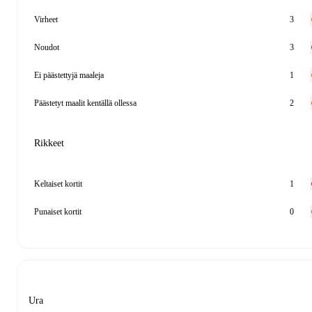
Virheet
3
Noudot
3
Ei päästettyjä maaleja
1
Päästetyt maalit kentällä ollessa
2
Rikkeet
Keltaiset kortit
1
Punaiset kortit
0
Ura