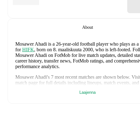
About
Mosawer Ahadi
is a 26-year-old football player who plays as a
for
HIFK
, born on 8. maaliskuuta 2000, who is left-footed
.
Fol
Mosawer Ahadi on FotMob for live match updates, detailed stati
career history, transfer news, FotMob ratings, and comprehensi
performance analytics.
Mosawer Ahadi
's
7
most recent matches are shown below. Visi
match page for full details including lineups, match events, an
statistics:
Laajenna
31. maaliskuuta 2026
:
1
-
5
loss
away at
Syria
(
90 minutes
)
26. maaliskuuta 2026
:
1
-
2
loss
at home vs
Myanmar
(
90 mi
18. lokakuuta 2025
:
1
-
1
draw
at home vs
JIPPO
(
90 minute
4. lokakuuta 2025
:
1
-
2
loss
away at
Klubi 04
(
90 minutes
)
28. syyskuuta 2025
:
1
-
1
draw
away at
SJK Akatemia
(
unus
substitute
)
14. syyskuuta 2025
:
1
-
2
loss
away at
FC Lahti
(
90 minutes
)