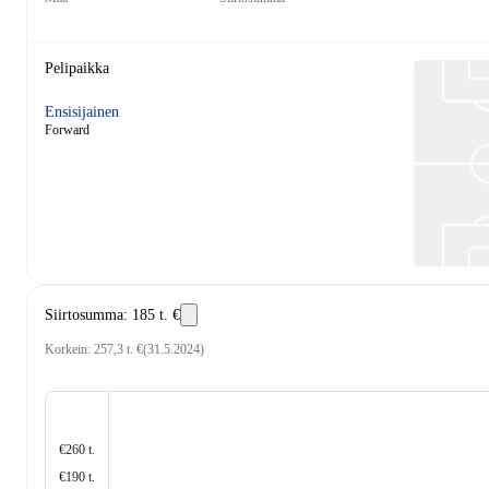
Pelipaikka
Ensisijainen
Forward
Siirtosumma
:
185 t. €
Korkein
:
257,3 t. €
(
31.5.2024
)
€260 t.
€190 t.