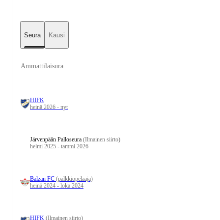
Seura
Kausi
Ammattilaisura
HIFK
heinä 2026 - nyt
Järvenpään Palloseura
(Ilmainen siirto)
helmi 2025 - tammi 2026
Balzan FC
(palkkiopelaaja)
heinä 2024 - loka 2024
HIFK
(Ilmainen siirto)