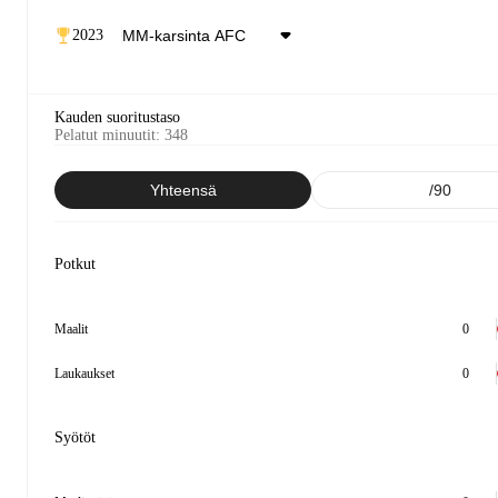
2023
Kauden suoritustaso
Pelatut minuutit
:
348
Yhteensä
/90
Potkut
Maalit
0
Laukaukset
0
Syötöt