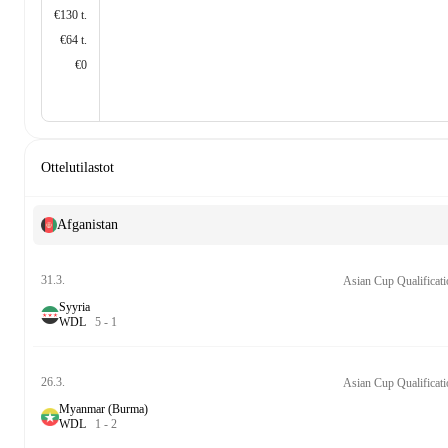
€130 t.
€64 t.
€0
Ottelutilastot
Afganistan
31.3.
Syyria
W
D
L
5
-
1
26.3.
Myanmar (Burma)
W
D
L
1
-
2