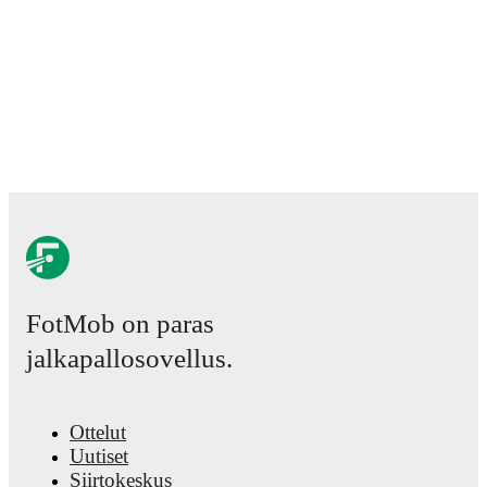
FotMob on paras
jalkapallosovellus.
Ottelut
Uutiset
Siirtokeskus