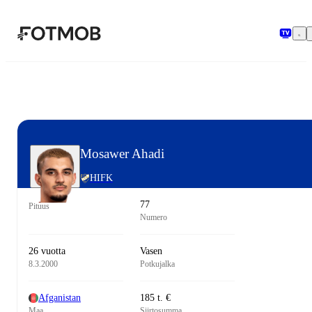
Siirry pääsisältöön
Mosawer Ahadi
HIFK
77
Pituus
Numero
26 vuotta
Vasen
8.3.2000
Potkujalka
Afganistan
185 t. €
Maa
Siirtosumma