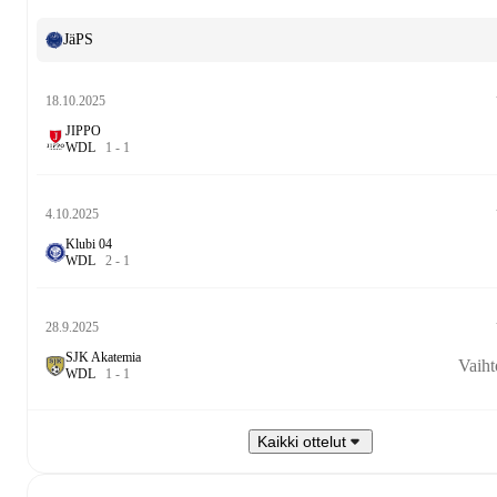
JäPS
18.10.2025
JIPPO
W
D
L
1
-
1
4.10.2025
Klubi 04
W
D
L
2
-
1
28.9.2025
SJK Akatemia
Vaiht
W
D
L
1
-
1
Kaikki ottelut