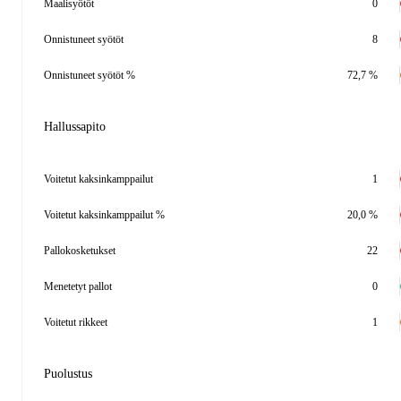
Maalisyötöt
0
Onnistuneet syötöt
8
Onnistuneet syötöt %
72,7 %
Hallussapito
Voitetut kaksinkamppailut
1
Voitetut kaksinkamppailut %
20,0 %
Pallokosketukset
22
Menetetyt pallot
0
Voitetut rikkeet
1
Puolustus