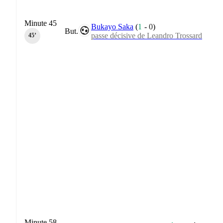
Minute 45
Bukayo Saka
(
1
-
0
)
But.
passe décisive de Leandro Trossard
45‎’‎
Minute 58