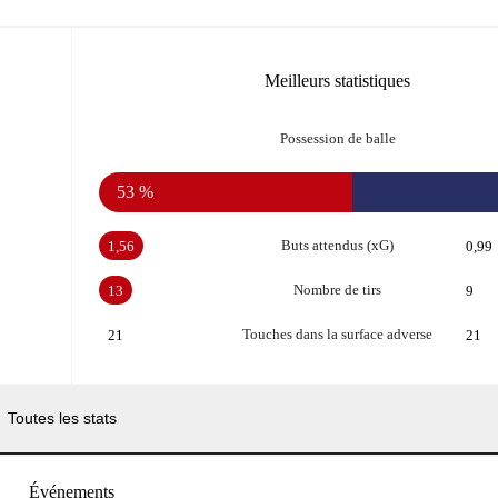
Meilleurs statistiques
Possession de balle
53 %
Buts attendus (xG)
1,56
0,99
Nombre de tirs
13
9
Touches dans la surface adverse
21
21
Toutes les stats
Événements