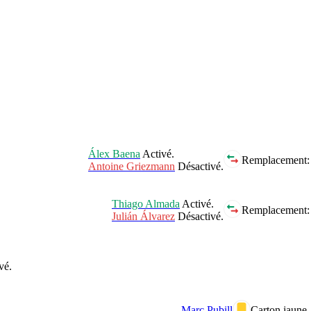
Álex Baena
Activé.
Remplacement:
Antoine Griezmann
Désactivé.
Thiago Almada
Activé.
Remplacement:
Julián Álvarez
Désactivé.
vé.
Marc Pubill
Carton jaune.