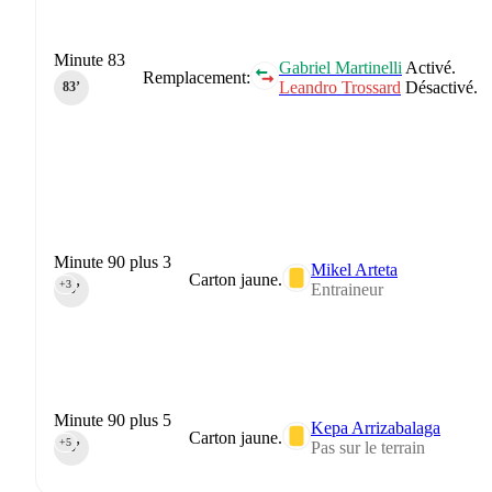
Minute 83
Gabriel Martinelli
Activé.
Remplacement:
Leandro Trossard
Désactivé.
83‎’‎
Minute 90 plus 3
Mikel Arteta
Carton jaune.
+3
Entraineur
90‎’‎
Minute 90 plus 5
Kepa Arrizabalaga
Carton jaune.
+5
Pas sur le terrain
90‎’‎