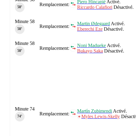
Piero Hincapié
Activé.
Remplacement:
Riccardo Calafiori
Désactivé.
58‎’‎
Minute 58
Martin Ødegaard
Activé.
Remplacement:
Eberechi Eze
Désactivé.
58‎’‎
Minute 58
Noni Madueke
Activé.
Remplacement:
Bukayo Saka
Désactivé.
58‎’‎
Minute 74
Martín Zubimendi
Activé.
Remplacement:
Myles Lewis-Skelly
Désacti
74‎’‎