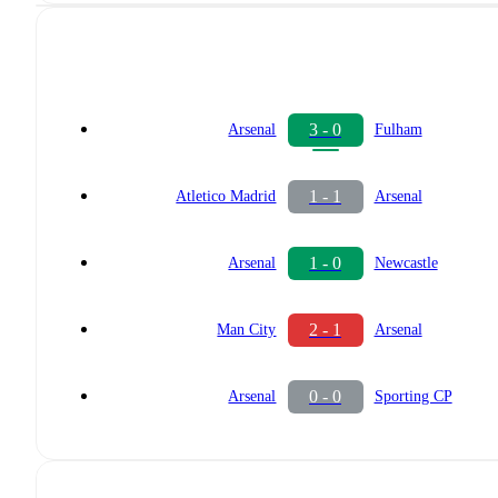
3 - 0
Arsenal
Fulham
1 - 1
Atletico Madrid
Arsenal
1 - 0
Arsenal
Newcastle
2 - 1
Man City
Arsenal
0 - 0
Arsenal
Sporting CP