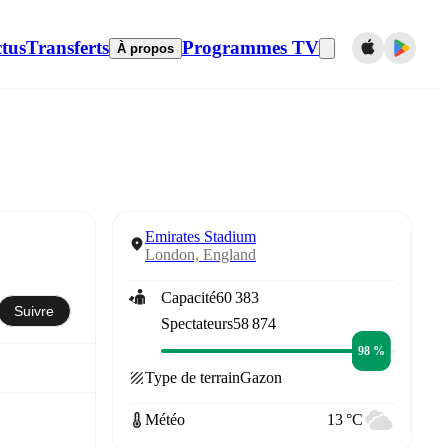
tus
Transferts
Programmes TV
À propos
Emirates Stadium
London, England
Capacité
60 383
Suivre
Spectateurs
58 874
98 %
Type de terrain
Gazon
Météo
13 °C