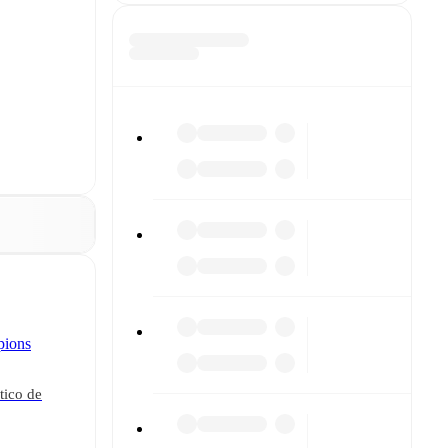
pions
tico de