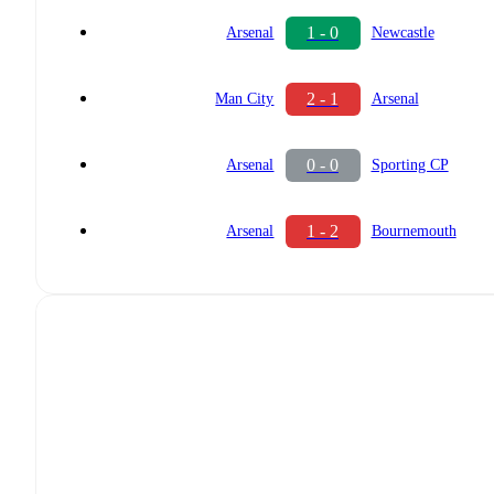
1 - 0
Arsenal
Newcastle
2 - 1
Man City
Arsenal
0 - 0
Arsenal
Sporting CP
1 - 2
Arsenal
Bournemouth