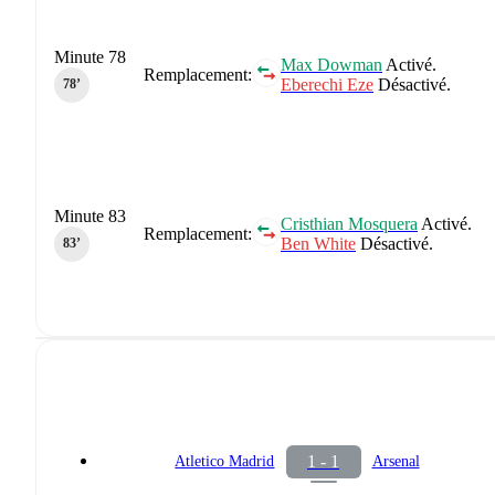
Minute 78
Max Dowman
Activé.
Remplacement:
Eberechi Eze
Désactivé.
78‎’‎
Minute 83
Cristhian Mosquera
Activé.
Remplacement:
Ben White
Désactivé.
83‎’‎
1 - 1
Atletico Madrid
Arsenal