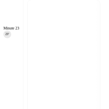
Minute 23
23‎’‎