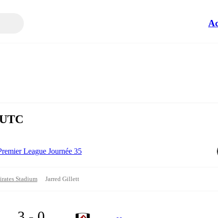
Ac
0 UTC
Premier League Journée 35
rates Stadium
Jarred Gillett
3 - 0