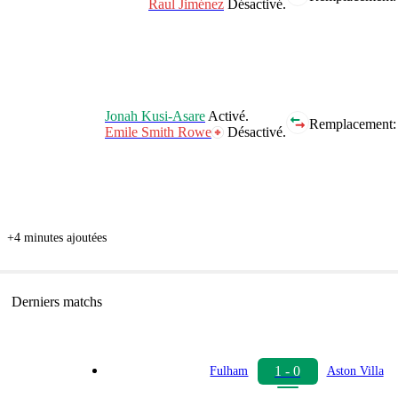
Raul Jiménez
Désactivé.
Jonah Kusi-Asare
Activé.
Remplacement:
Emile Smith Rowe
Désactivé.
+4 minutes ajoutées
Derniers matchs
1 - 0
Fulham
Aston Villa