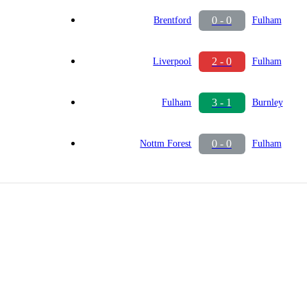
0 - 0
Brentford
Fulham
2 - 0
Liverpool
Fulham
3 - 1
Fulham
Burnley
0 - 0
Nottm Forest
Fulham