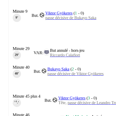
Minute 9
Viktor Gyökeres
(
1
-
0
)
But.
passe décisive de Bukayo Saka
9‎’‎
Minute 29
But annulé - hors-jeu
VAR:
Riccardo Calafiori
29‎’‎
Minute 40
Bukayo Saka
(
2
-
0
)
But.
passe décisive de Viktor Gyökeres
40‎’‎
Minute 45 plus 4
Viktor Gyökeres
(
3
-
0
)
But.
+4
Tête,
passe décisive de Leandro Tr
45‎’‎
Minute 46