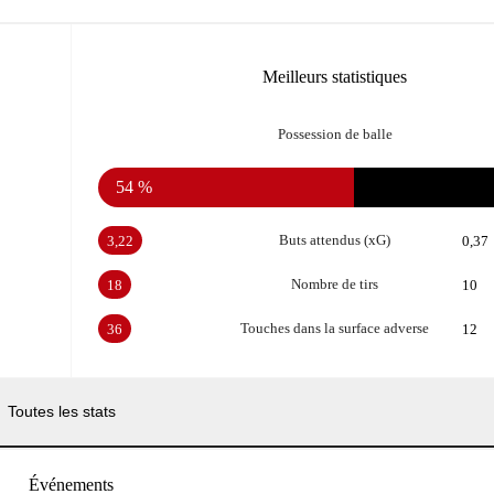
Meilleurs statistiques
Possession de balle
54 %
Buts attendus (xG)
3,22
0,37
Nombre de tirs
18
10
Touches dans la surface adverse
36
12
Toutes les stats
Événements