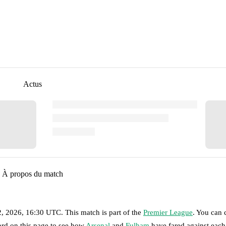
Actus
À propos du match
2, 2026, 16:30 UTC
.
This match is part of the
Premier League
. You can 
ord on this page to see how
Arsenal
and
Fulham
have fared against each