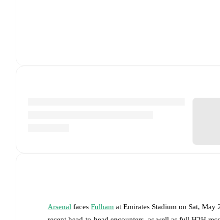
Arsenal
faces
Fulham
at
Emirates Stadium
on
Sat, May 
recent head-to-head encounters, as well as full H2H rec