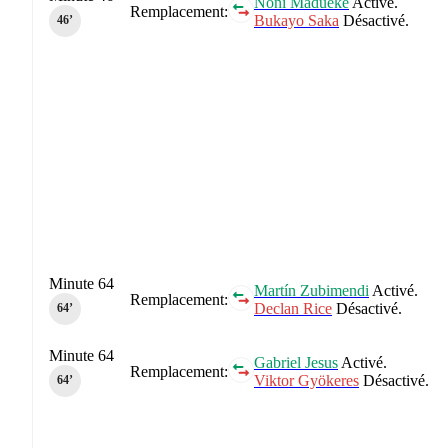
Noni Madueke
Activé.
Remplacement:
Bukayo Saka
Désactivé.
46‎’‎
Minute 64
Martín Zubimendi
Activé.
Remplacement:
Declan Rice
Désactivé.
64‎’‎
Minute 64
Gabriel Jesus
Activé.
Remplacement:
Viktor Gyökeres
Désactivé.
64‎’‎