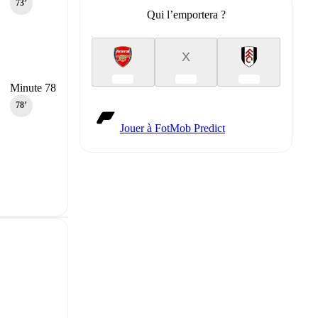
73‎’‎
Qui l’emportera ?
X
Minute 78
78‎’‎
Jouer à FotMob Predict