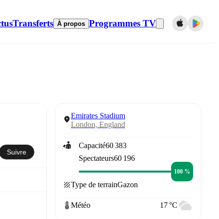
tus
Transferts
Programmes TV
À propos
Emirates Stadium
London, England
Capacité
60 383
Suivre
Spectateurs
60 196
100 %
Type de terrain
Gazon
Météo
17 °C