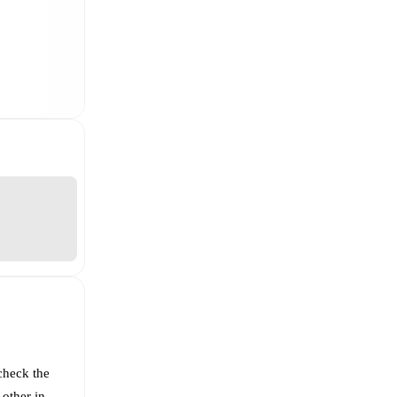
check the
 other in