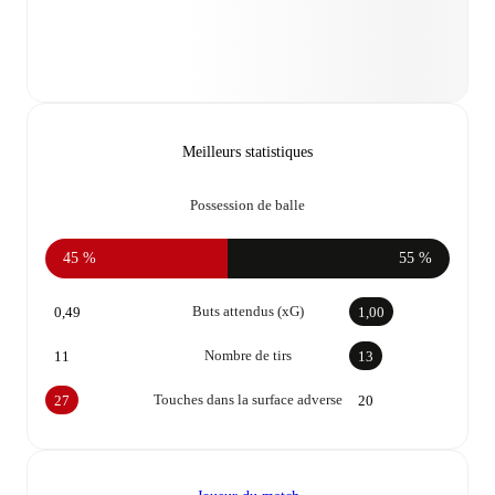
Meilleurs statistiques
Possession de balle
45 %
55 %
Buts attendus (xG)
0,49
1,00
Nombre de tirs
11
13
Touches dans la surface adverse
27
20