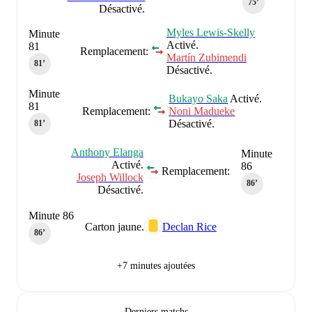
75‎’‎
Désactivé.
Myles Lewis-Skelly
Minute
Activé.
81
Remplacement:
Martín Zubimendi
81‎’‎
Désactivé.
Minute
Bukayo Saka
Activé.
81
Remplacement:
Noni Madueke
Désactivé.
81‎’‎
Anthony Elanga
Minute
Activé.
86
Remplacement:
Joseph Willock
86‎’‎
Désactivé.
Minute 86
Carton jaune.
Declan Rice
86‎’‎
+7 minutes ajoutées
Derniers matchs