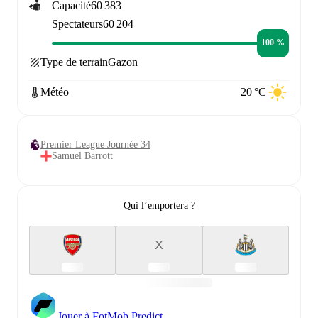
Capacité
60 383
Spectateurs
60 204
100 %
Type de terrain
Gazon
Météo
20 °C
Premier League Journée 34
Samuel Barrott
Qui l’emportera ?
X
Jouer à FotMob Predict