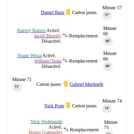
Minute 57
Daniel Burn
Carton jaune.
57‎’‎
Minute
Harvey Barnes
Activé.
66
Jacob Murphy
Remplacement:
Désactivé.
66‎’‎
Minute
Yoane Wissa
Activé.
66
William Osula
Remplacement:
Désactivé.
66‎’‎
Minute 71
Carton jaune.
Gabriel Martinelli
71‎’‎
Minute 74
Nick Pope
Carton jaune.
74‎’‎
Nick Woltemade
Minute
Activé.
75
Remplacement:
Bruno Guimarães