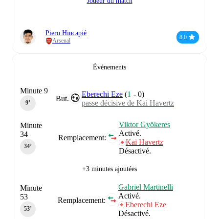
Joueur du match
Piero Hincapié
8,0
Arsenal
Événements
Minute 9
Eberechi Eze
(
1
-
0
)
But.
passe décisive de Kai Havertz
9‎’‎
Viktor Gyökeres
Minute
Activé.
34
Remplacement:
Kai Havertz
34‎’‎
Désactivé.
+3 minutes ajoutées
Gabriel Martinelli
Minute
Activé.
53
Remplacement:
Eberechi Eze
53‎’‎
Désactivé.