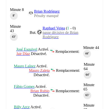
Minute 8
Brian Rodríguez
Pénalty manqué
8‎’‎
Minute
Raphael Veiga
(
1
-
0
)
43
But.
passe décisive de Brian
Rodríguez
43‎’‎
Minute 44
José Esquivel
Activé.
Remplacement:
Jair Díaz
Désactivé.
44‎’‎
Minute
Mauro Laínez
Activé.
64
Mauro Zaleta
Remplacement:
Désactivé.
64‎’‎
Minute
Fábio Gomes
Activé.
65
Brian Rubio
Remplacement:
Désactivé.
65‎’‎
Minute
Billy Arce
Activé.