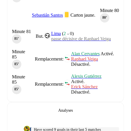
Minute 80
Sebastián Santos
Carton jaune.
80‎’‎
Minute 81
Lima
(
2
-
0
)
But.
passe décisive de Raphael Veiga
81‎’‎
Minute
Alan Cervantes
Activé.
85
Remplacement:
Raphael Veiga
Désactivé.
85‎’‎
Alexis Gutiérrez
Minute
Activé.
85
Remplacement:
Erick Sánchez
85‎’‎
Désactivé.
Analyses
Have scored 9 goals in their last 5 matches