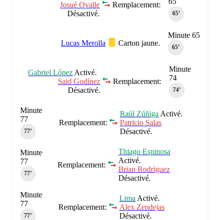
65
Josué Ovalle
Remplacement:
Désactivé.
65‎’‎
Minute 65
Lucas Merolla
Carton jaune.
65‎’‎
Minute
Gabriel López
Activé.
74
Said Godínez
Remplacement:
Désactivé.
74‎’‎
Minute
Raúl Zúñiga
Activé.
77
Remplacement:
Patricio Salas
Désactivé.
77‎’‎
Thiago Espinosa
Minute
Activé.
77
Remplacement:
Brian Rodríguez
77‎’‎
Désactivé.
Minute
Lima
Activé.
77
Remplacement:
Alex Zendejas
Désactivé.
77‎’‎