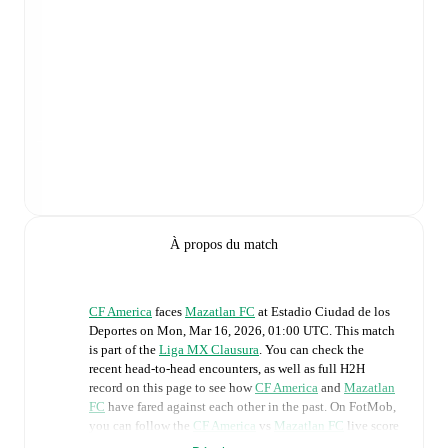
À propos du match
CF America
faces
Mazatlan FC
at
Estadio Ciudad de los
Deportes
on
Mon, Mar 16, 2026, 01:00 UTC
.
This match
is part of the
Liga MX Clausura
. You can check the
recent head-to-head encounters, as well as full H2H
record on this page to see how
CF America
and
Mazatlan
FC
have fared against each other in the past. On FotMob,
you can follow the
CF America
vs
Mazatlan FC
live score
with a full set of match features, including: