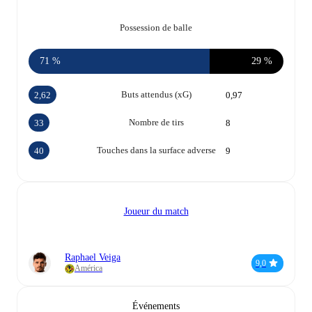
Possession de balle
71 %
29 %
Buts attendus (xG)
2,62
0,97
Nombre de tirs
33
8
Touches dans la surface adverse
40
9
Joueur du match
Raphael Veiga
9,0
América
Événements