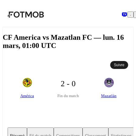
Aller au contenu principal
CF America vs Mazatlan FC — lun. 16
mars, 01:00 UTC
Suivre
2 - 0
América
Mazatlán
Fin du match
Résumé
Fil du match
Compositions
Classement
Statistiques