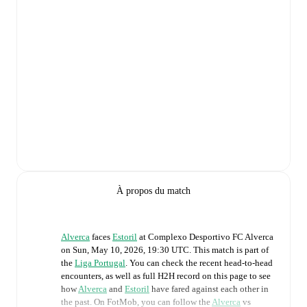
À propos du match
Alverca
faces
Estoril
at
Complexo Desportivo FC Alverca
on
Sun, May 10, 2026, 19:30 UTC
.
This match is part of
the
Liga Portugal
. You can check the recent head-to-head
encounters, as well as full H2H record on this page to see
how
Alverca
and
Estoril
have fared against each other in
the past. On FotMob, you can follow the
Alverca
vs