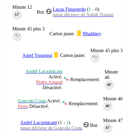
Minute 12
Lucas Figueiredo
(
1
-
0
)
But.
passe décisive de Nabili Touaizi
12‎’‎
Minute 45 plus 3
Carton jaune.
Rhaldney
+3
45‎’‎
Minute 45 plus 3
Antef Tsoungui
Carton jaune.
+3
45‎’‎
André Lacximicant
Minute
Activé.
46
Remplacement:
Pedro Amaral
46‎’‎
Désactivé.
Minute 46
Gonçalo Costa
Activé.
Remplacement:
Ferro
Désactivé.
46‎’‎
Minute 47
André Lacximicant
(
1
-
1
)
But.
passe décisive de Gonçalo Costa
47‎’‎