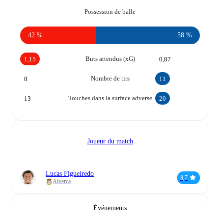
Possession de balle
42 %
58 %
Buts attendus (xG)
1,15
0,87
Nombre de tirs
8
11
Touches dans la surface adverse
13
20
Joueur du match
Lucas Figueiredo
8,7
Alverca
Événements