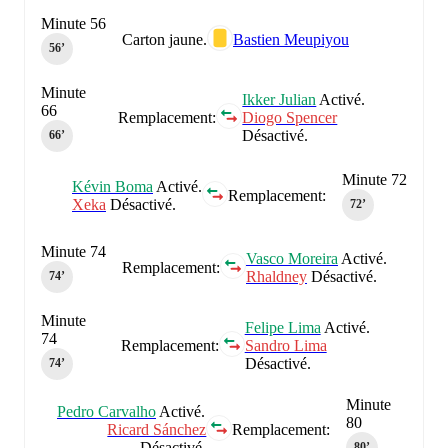
Minute 56
Carton jaune.
Bastien Meupiyou
56‎’‎
Minute
Ikker Julian
Activé.
66
Remplacement:
Diogo Spencer
Désactivé.
66‎’‎
Minute 72
Kévin Boma
Activé.
Remplacement:
Xeka
Désactivé.
72‎’‎
Minute 74
Vasco Moreira
Activé.
Remplacement:
Rhaldney
Désactivé.
74‎’‎
Minute
Felipe Lima
Activé.
74
Remplacement:
Sandro Lima
Désactivé.
74‎’‎
Minute
Pedro Carvalho
Activé.
80
Ricard Sánchez
Remplacement:
Désactivé.
80‎’‎