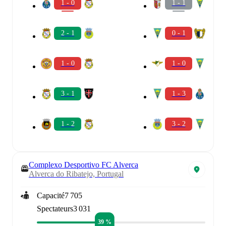
1 - 0
1 - 1
2 - 1
0 - 1
1 - 0
1 - 0
3 - 1
1 - 3
1 - 2
3 - 2
Complexo Desportivo FC Alverca
Alverca do Ribatejo, Portugal
Capacité
7 705
Spectateurs
3 031
39 %