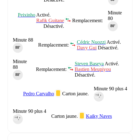
Minute
Peixinho
Activé.
80
Rafik Guitane
Remplacement:
Désactivé.
80‎’‎
Minute 88
Cédric Nuozzi
Activé.
Remplacement:
Davy Gui
Désactivé.
88‎’‎
Minute
Steven Baseya
Activé.
88
Remplacement:
Bastien Meupiyou
Désactivé.
88‎’‎
Minute 90 plus 4
Pedro Carvalho
Carton jaune.
+4
90‎’‎
Minute 90 plus 4
Carton jaune.
Kaiky Naves
+4
90‎’‎