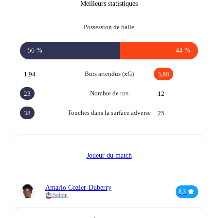
Meilleurs statistiques
Possession de balle
56 %
44 %
Buts attendus (xG)
1,94
3,88
Nombre de tirs
23
12
Touches dans la surface adverse
38
25
Joueur du match
Amario Cozier-Duberry
8,3
Bolton