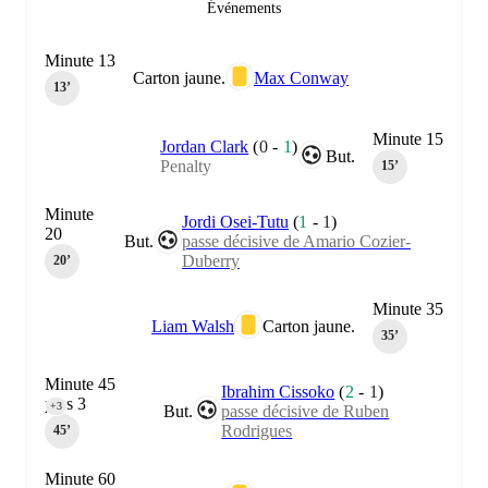
Événements
Minute 13
Carton jaune.
Max Conway
13‎’‎
Minute 15
Jordan Clark
(
0
-
1
)
But.
Penalty
15‎’‎
Minute
Jordi Osei-Tutu
(
1
-
1
)
20
But.
passe décisive de Amario Cozier-
Duberry
20‎’‎
Minute 35
Liam Walsh
Carton jaune.
35‎’‎
Minute 45
Ibrahim Cissoko
(
2
-
1
)
plus 3
+3
But.
passe décisive de Ruben
Rodrigues
45‎’‎
Minute 60