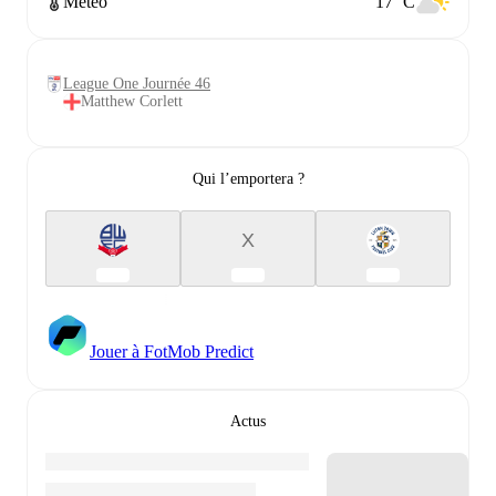
Météo
17 °C
League One Journée 46
Matthew Corlett
Qui l’emportera ?
X
Jouer à FotMob Predict
Actus