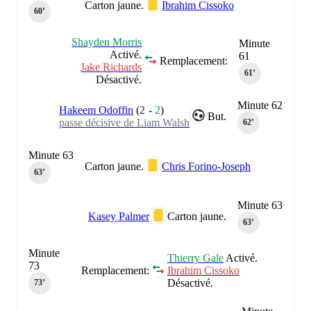
Carton jaune.
Ibrahim Cissoko
60‎’‎
Shayden Morris
Minute
Activé.
61
Remplacement:
Jake Richards
61‎’‎
Désactivé.
Minute 62
Hakeem Odoffin
(
2
-
2
)
But.
passe décisive de Liam Walsh
62‎’‎
Minute 63
Carton jaune.
Chris Forino-Joseph
63‎’‎
Minute 63
Kasey Palmer
Carton jaune.
63‎’‎
Minute
Thierry Gale
Activé.
73
Remplacement:
Ibrahim Cissoko
Désactivé.
73‎’‎