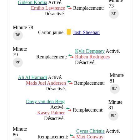
Minute
Gideon Kodua
Activé.
73
Emilio Lawrence
Remplacement:
Désactivé.
73‎’‎
Minute 78
Carton jaune.
Josh Sheehan
78‎’‎
Minute
Kyle Dempsey
Activé.
79
Remplacement:
Ruben Rodrigues
Désactivé.
79‎’‎
Minute
Ali Al Hamadi
Activé.
81
Mads Juel Andersen
Remplacement:
Désactivé.
81‎’‎
Davy van den Berg
Minute
Activé.
81
Remplacement:
Kasey Palmer
81‎’‎
Désactivé.
Minute
Cyrus Christie
Activé.
86
Remplacement:
Max Conway