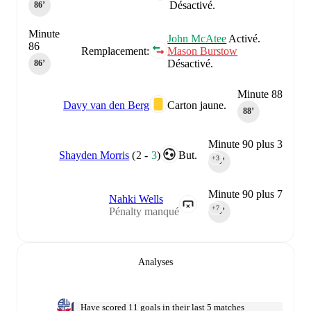
Désactivé.
86‎’‎
Minute
John McAtee
Activé.
86
Remplacement:
Mason Burstow
Désactivé.
86‎’‎
Minute 88
Davy van den Berg
Carton jaune.
88‎’‎
Minute 90 plus 3
Shayden Morris
(
2
-
3
)
But.
+3
90‎’‎
Minute 90 plus 7
Nahki Wells
+7
Pénalty manqué
90‎’‎
Analyses
Have scored 11 goals in their last 5 matches