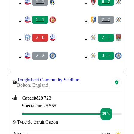
3 - 3
0 - 2
5 - 1
2 - 2
2 - 0
2 - 1
2 - 2
3 - 1
Toughsheet Community Stadium
Bolton, England
Capacité
28 723
Spectateurs
25 555
89 %
Type de terrain
Gazon