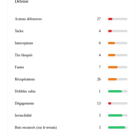
Défense
Actions défensives
27
Tacles
4
Interceptions
6
Tirs bloqués
4
Fautes
7
Récupérations
26
Dribbles subis
1
Dégagements
13
Invincibilité
3
Buts encaissés (sur le terrain)
3