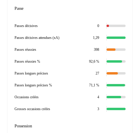
Passe
Passes décisives
0
Passes décisives attendues (xA)
1,29
Passes réussies
398
Passes réussies %
92,6 %
Passes longues précises
27
Passes longues précises %
71,1 %
Occasions créées
4
Grosses occasions créées
3
Possession