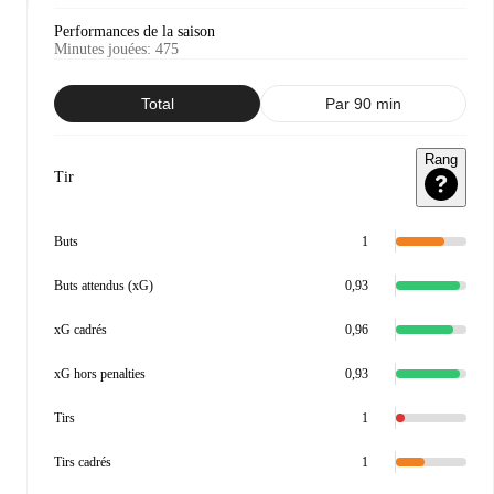
Performances de la saison
Minutes jouées
:
475
Total
Par 90 min
Rang
Tir
Buts
1
Buts attendus (xG)
0,93
xG cadrés
0,96
xG hors penalties
0,93
Tirs
1
Tirs cadrés
1