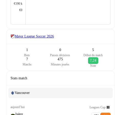
€190 k
€0
Major League Soccer
2026
1
0
5
Buts
Passes décisives
Début du match
7
475
7,24
Matchs
Minutes jouées
Note
Stats match
Vancouver
aujourd’hui
Leagues Cup
Juárez