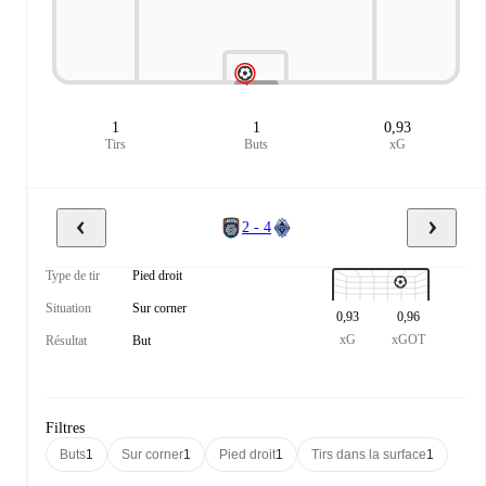
1
1
0,93
Tirs
Buts
xG
2 - 4
Type de tir
Pied droit
Situation
Sur corner
0,93
0,96
xG
xGOT
Résultat
But
Filtres
Buts
1
Sur corner
1
Pied droit
1
Tirs dans la surface
1