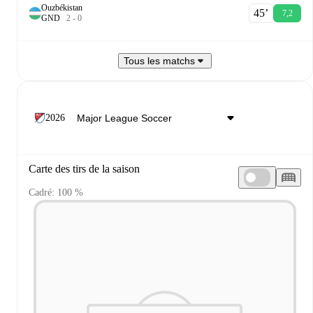
Ouzbékistan
45‎’‎
7,2
G
N
D
2
-
0
Tous les matchs
2026
Carte des tirs de la saison
Cadré: 100 %