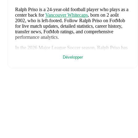
Ralph Priso
is a 24-year-old football player who plays as a
center back
for
Vancouver Whitecaps
, born on 2 août
2002, who is left-footed
.
Follow Ralph Priso on FotMob
for live match updates, detailed statistics, career history,
transfer news, FotMob ratings, and comprehensive
performance analytics.
In the
2026
Major League Soccer
season,
Ralph Priso
has
recorded
1 goal, 0 assists, 475 minutes, an average FotMob
Développer
rating of 7.24
.
Ralph Priso
scores highly on
Rating
compared to
center
backs
in the
Major League Soccer
.
Ralph Priso
's
10
most recent matches are shown below.
Visit each match page for full details including lineups,
match events, and advanced statistics:
8 août 2026
:
1
-
3
loss
at home vs
FC Juarez
(
45 minutes
,
6.6 FotMob rating
)
5 août 2026
:
0
-
1
loss
at home vs
Atlante
(
45 minutes
,
6.6 FotMob rating
)
1 août 2026
:
1
-
1
draw
at home vs
Los Angeles FC
(
8
minutes
)