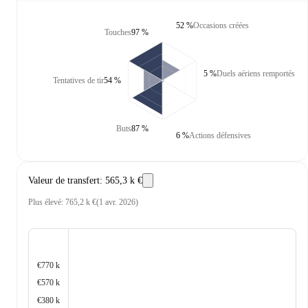
52 %
Occasions créées
Touches
97 %
5 %
Duels aériens remportés
Tentatives de tir
54 %
Buts
87 %
6 %
Actions défensives
Valeur de transfert
:
565,3 k €
Plus élevé
:
765,2 k €
(
1 avr. 2026
)
€770 k
€570 k
€380 k