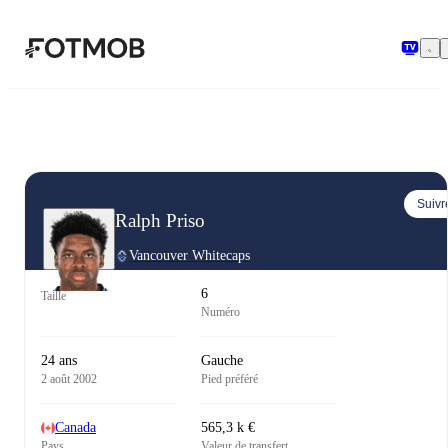
Aller au contenu principal
Suivr
Ralph Priso
Vancouver Whitecaps
6
Taille
Numéro
24 ans
Gauche
2 août 2002
Pied préféré
Canada
565,3 k €
Pays
Valeur de transfert