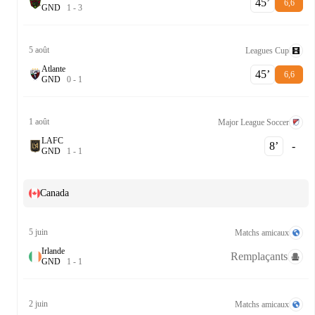
45‎’‎
6,6
G
N
D
1
-
3
5 août
Leagues Cup
Atlante
45‎’‎
6,6
G
N
D
0
-
1
1 août
Major League Soccer
LAFC
8‎’‎
-
G
N
D
1
-
1
Canada
5 juin
Matchs amicaux
Irlande
Remplaçants
G
N
D
1
-
1
2 juin
Matchs amicaux