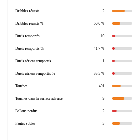
Dribbles réussis
2
Dribbles réussis %
50,0 %
Duels remportés
10
Duels remportés %
41,7 %
Duels aériens remportés
1
Duels aériens remportés %
33,3 %
Touches
491
Touches dans la surface adverse
9
Ballons perdus
2
Fautes subies
3