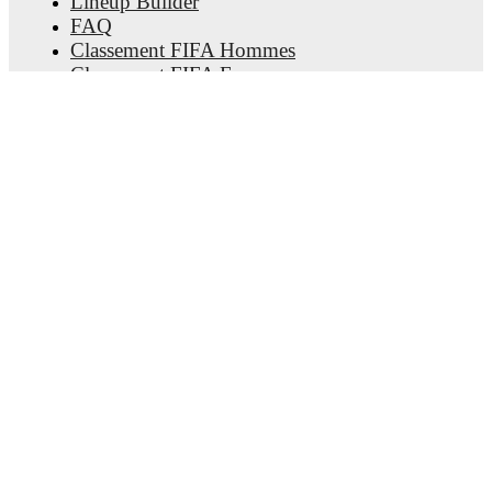
Lineup Builder
FAQ
Classement FIFA Hommes
Classement FIFA Femmes
Prédicteur
Newsletter
Télécharger l'application
© Copyright
2026
FotMob
Conditions d'utilisation
•
Politique relative aux cookies
•
Politique de confidentialité
•
Déclaration de la loi sur la transparence