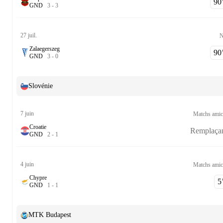
90‎’
G
N
D
3
-
3
27 juil.
N
Zalaegerszeg
90‎’
G
N
D
3
-
0
Slovénie
7 juin
Matchs ami
Croatie
Remplaça
G
N
D
2
-
1
4 juin
Matchs ami
Chypre
5‎’
G
N
D
1
-
1
MTK Budapest