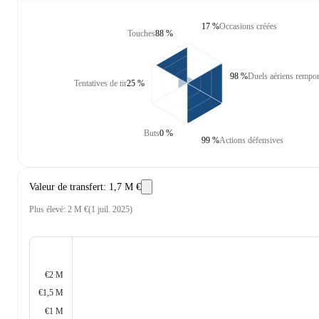
17 %
Occasions créées
Touches
88 %
98 %
Duels aériens rempor
Tentatives de tir
25 %
Buts
0 %
99 %
Actions défensives
Valeur de transfert
:
1,7 M €
Plus élevé
:
2 M €
(
1 juil. 2025
)
€2 M
€1,5 M
€1 M