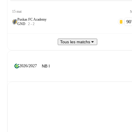
15 mai
N
Puskas FC Academy
90‎’
G
N
D
2
-
2
Tous les matchs
2026/2027