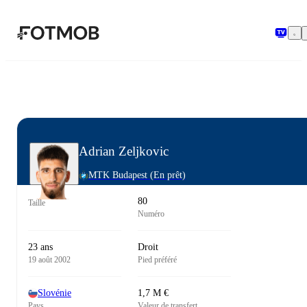
Aller au contenu principal
Adrian Zeljkovic
MTK Budapest
(En prêt)
80
Taille
Numéro
23 ans
Droit
19 août 2002
Pied préféré
Slovénie
1,7 M €
Pays
Valeur de transfert