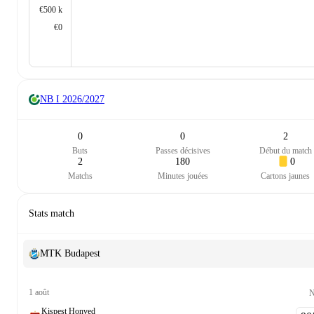
€500 k
€0
NB I
2026/2027
0
0
2
Buts
Passes décisives
Début du match
2
180
0
Matchs
Minutes jouées
Cartons jaunes
Stats match
MTK Budapest
1 août
N
Kispest Honved