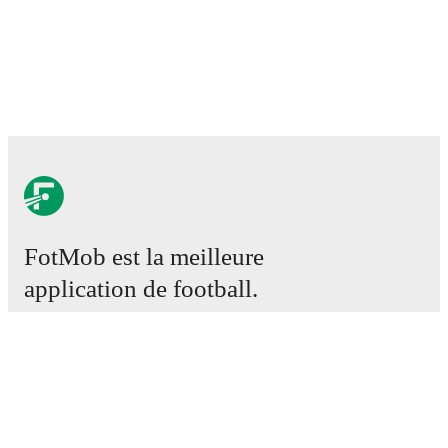
FotMob est la meilleure
application de football.
Matchs
Actus
Centre des Transferts
Rumeurs
Programmes TV