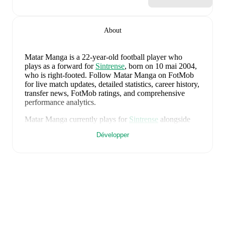
About
Matar Manga
is a 22-year-old football player who
plays as a forward
for
Sintrense
, born on 10 mai 2004,
who is right-footed
.
Follow Matar Manga on FotMob
for live match updates, detailed statistics, career history,
transfer news, FotMob ratings, and comprehensive
performance analytics.
Matar Manga
currently plays for
Sintrense
alongside
Bismark Sanca
,
Luis Sousa
,
Romário Carvalho
,
Joao
Développer
Maria
,
Henrique Henriques
,
and
Luis Eloi
. Visit their
player pages on FotMob to explore detailed statistics,
performance ratings, and career information.
Matar Manga
's career has also included time at
Juventude Desportiva Lajense
,
Vila Real
,
and
Moreirense
.
Matar Manga
is from
Gambia
, and the
national team
includes
Ebrima Jarju
,
Mahmudu Bajo
,
Sainey