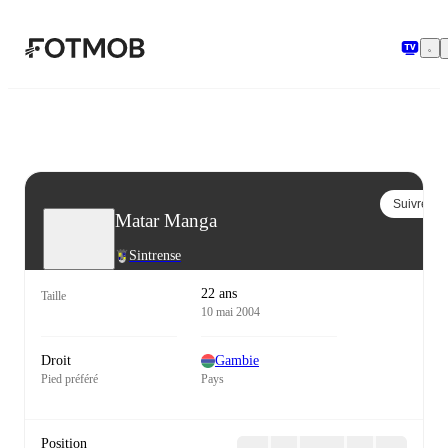
Aller au contenu principal
Suivre
Matar Manga
Sintrense
22 ans
Taille
10 mai 2004
Droit
Gambie
Pied préféré
Pays
Position