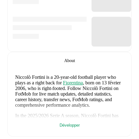
About
Niccolò Fortini
is a 20-year-old football player who
plays as a right back
for
Fiorentina
, born on 13 février
2006, who is right-footed
.
Follow Niccolò Fortini on
FotMob for live match updates, detailed statistics,
career history, transfer news, FotMob ratings, and
comprehensive performance analytics.
In the
2025/2026
Serie A
season,
Niccolò Fortini
has
recorded
0 goals, 0 assists, 530 minutes, an average
Développer
FotMob rating of 6.47
.
Niccolò Fortini
's
10
most recent matches are shown