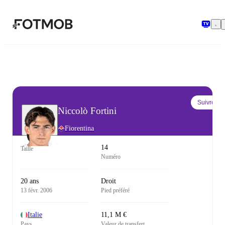
Aller au contenu principal
Suivre
Niccolò Fortini
Fiorentina
14
Taille
Numéro
20 ans
Droit
13 févr. 2006
Pied préféré
Italie
11,1 M €
Pays
Valeur de transfert