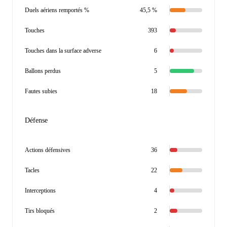
Duels aériens remportés %
45,5 %
Touches
393
Touches dans la surface adverse
6
Ballons perdus
5
Fautes subies
18
Défense
Actions défensives
36
Tacles
22
Interceptions
4
Tirs bloqués
2