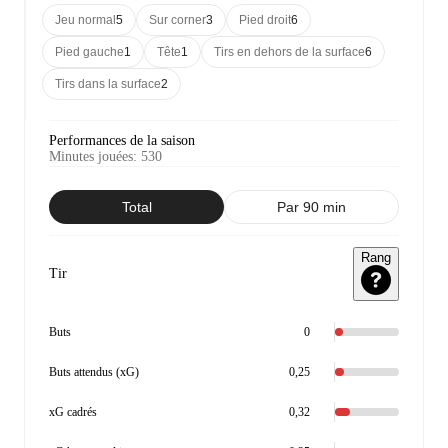
Jeu normal
5
Sur corner
3
Pied droit
6
Pied gauche
1
Tête
1
Tirs en dehors de la surface
6
Tirs dans la surface
2
Performances de la saison
Minutes jouées
:
530
Total
Par 90 min
Rang
Tir
Buts
0
Buts attendus (xG)
0,25
xG cadrés
0,32