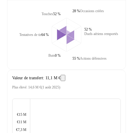
28 %
Occasions créées
Touches
52 %
52 %
Duels aériens remportés
Tentatives de tir
64 %
Buts
0 %
55 %
Actions défensives
Valeur de transfert
:
11,1 M €
Plus élevé
:
14,6 M €
(
1 août 2025
)
€15 M
€11 M
€7,3 M