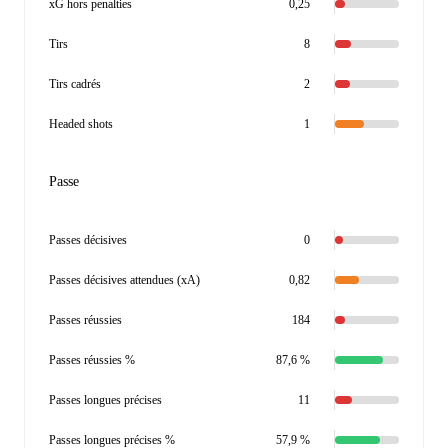
xG hors penalties
0,25
Tirs
8
Tirs cadrés
2
Headed shots
1
Passe
Passes décisives
0
Passes décisives attendues (xA)
0,82
Passes réussies
184
Passes réussies %
87,6 %
Passes longues précises
11
Passes longues précises %
57,9 %