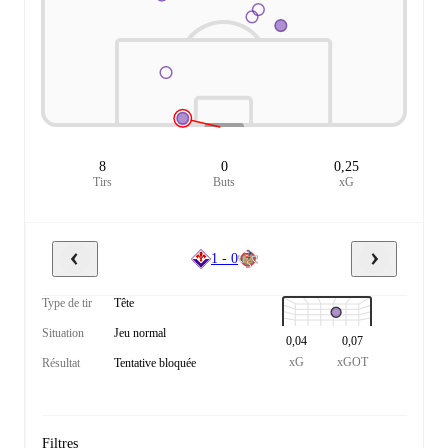
8
0
0,25
Tirs
Buts
xG
1 - 0
Type de tir
Tête
Situation
Jeu normal
0,04
0,07
xG
xGOT
Résultat
Tentative bloquée
Filtres