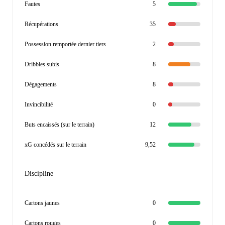
Fautes
5
Récupérations
35
Possession remportée dernier tiers
2
Dribbles subis
8
Dégagements
8
Invincibilité
0
Buts encaissés (sur le terrain)
12
xG concédés sur le terrain
9,52
Discipline
Cartons jaunes
0
Cartons rouges
0