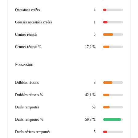
Occasions créées
4
Grosses occasions créées
1
Centres réussis
5
Centres réussis %
17,2 %
Possession
Dribbles réussis
8
Dribbles réussis %
42,1 %
Duels remportés
52
Duels remportés %
59,8 %
Duels aériens remportés
5