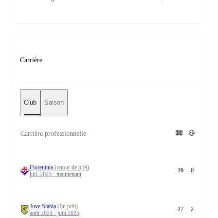
Carrière
Club
Saison
Carrière professionnelle
Fiorentina
(retour de prêt)
26
0
juil. 2025 - maintenant
Juve Stabia
(En prêt)
27
2
août 2024 - juin 2025