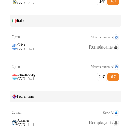
14‎’‎
6,0
G
N
D
2
-
2
Italie
7 juin
Matchs amicaux
Grèce
Remplaçants
G
N
D
0
-
1
3 juin
Matchs amicaux
Luxembourg
23‎’‎
6,7
G
N
D
0
-
1
Fiorentina
22 mai
Serie A
Atalanta
Remplaçants
G
N
D
1
-
1