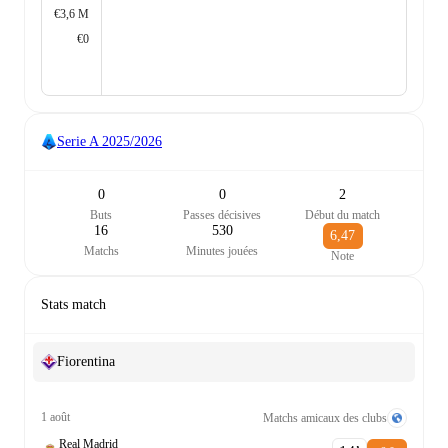
€3,6 M
€0
Serie A
2025/2026
0
0
2
Buts
Passes décisives
Début du match
16
530
6,47
Matchs
Minutes jouées
Note
Stats match
Fiorentina
1 août
Matchs amicaux des clubs
Real Madrid