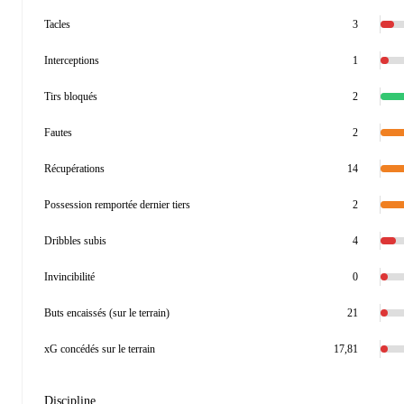
Tacles
3
Interceptions
1
Tirs bloqués
2
Fautes
2
Récupérations
14
Possession remportée dernier tiers
2
Dribbles subis
4
Invincibilité
0
Buts encaissés (sur le terrain)
21
xG concédés sur le terrain
17,81
Discipline