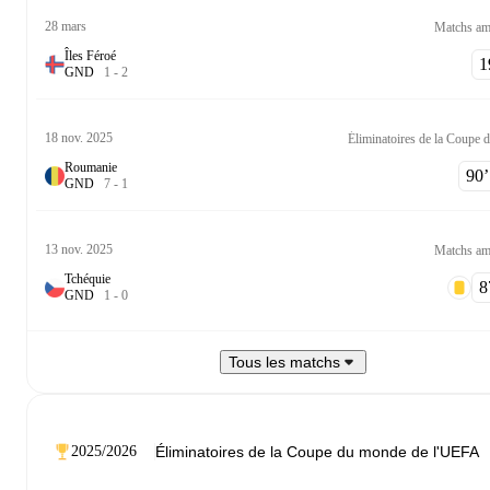
28 mars
Matchs am
Îles Féroé
19
G
N
D
1
-
2
18 nov. 2025
Roumanie
90‎’‎
G
N
D
7
-
1
13 nov. 2025
Matchs am
Tchéquie
87
G
N
D
1
-
0
Tous les matchs
2025/2026