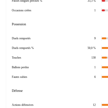
Passes longues précises %
33,3 %
Occasions créées
1
Possession
Duels remportés
9
Duels remportés %
50,0 %
Touches
130
Ballons perdus
1
Fautes subies
6
Défense
Actions défensives
12