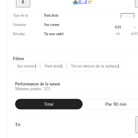
0 - 4
Type de tir
Pied droit
Situation
Sur corner
0,01
-
xG
xGO
Résultat
Tir non cadré
Filtres
Sur corner
1
Pied droit
1
Tirs en dehors de la surface
1
Performances de la saison
Minutes jouées
:
323
Total
Par 90 min
Tir