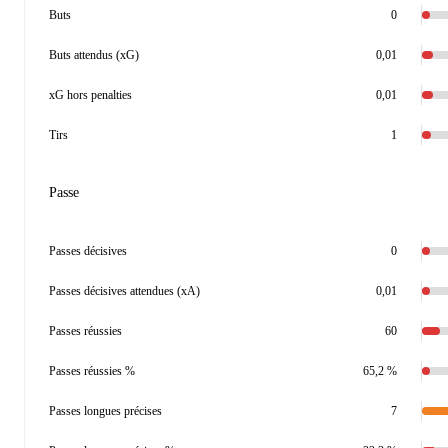
Buts
0
Buts attendus (xG)
0,01
xG hors penalties
0,01
Tirs
1
Passe
Passes décisives
0
Passes décisives attendues (xA)
0,01
Passes réussies
60
Passes réussies %
65,2 %
Passes longues précises
7