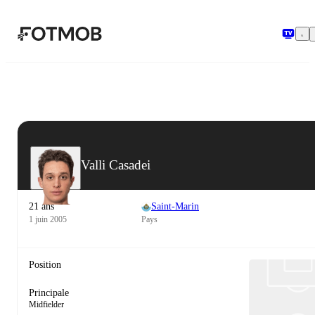
Aller au contenu principal
Valli Casadei
21 ans
Saint-Marin
1 juin 2005
Pays
Position
Principale
Midfielder