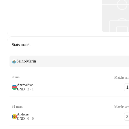
Stats match
Saint-Marin
9 juin
Matchs am
Azerbaïdjan
13
G
N
D
2
-
1
31 mars
Matchs am
Andorre
27
G
N
D
0
-
0