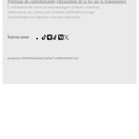
Politique de confidentialité
•
Déclaration de la loi sur la transparence
L'utilisation de services automatiques (robots, crawlers,
indexation, etc.) ainsi que d'autres méthodes à usage
systématique ou régulier n'est pas autorisée.
Suivez-nous
production:306d430a56a4e621a6fde71ec0d0f433af0c14a2