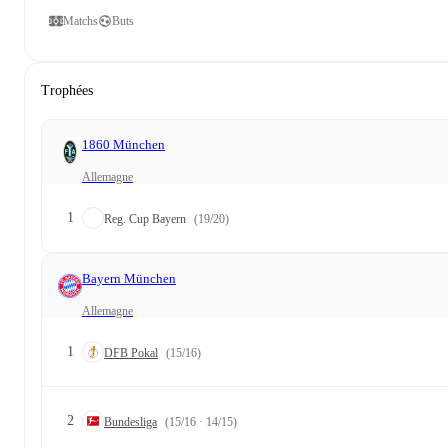
Matchs
Buts
Trophées
1860 München
Allemagne
1
Reg. Cup Bayern
(19/20)
Bayern München
Allemagne
1
DFB Pokal
(15/16)
2
Bundesliga
(15/16 · 14/15)