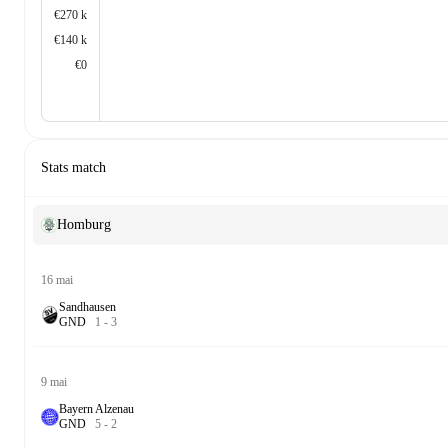
€270 k
€140 k
€0
Stats match
Homburg
16 mai
Sandhausen
G
N
D
1
-
3
9 mai
Bayern Alzenau
G
N
D
5
-
2