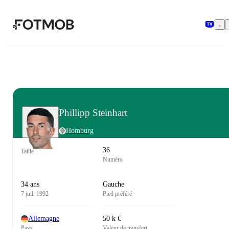
Aller au contenu principal
Phillipp Steinhart
Homburg
36
Taille
Numéro
34 ans
Gauche
7 juil. 1992
Pied préféré
Allemagne
50 k €
Pays
Valeur de transfert