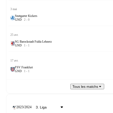
3 mai
Stuttgarter Kickers
G
N
D
2
-
0
25 avr.
SG Barockstadt Fulda Lehnerz
G
N
D
1
-
1
17 avr.
FSV Frankfurt
G
N
D
1
-
1
Tous les matchs
2023/2024