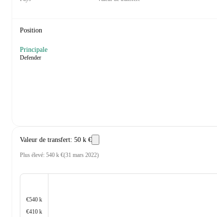
Position
Principale
Defender
Valeur de transfert
:
50 k €
Plus élevé
:
540 k €
(
31 mars 2022
)
€540 k
€410 k