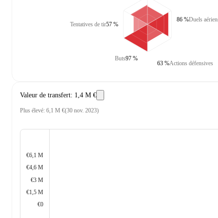
86 %
Duels aérien
Tentatives de tir
57 %
Buts
97 %
63 %
Actions défensives
Valeur de transfert
:
1,4 M €
Plus élevé
:
6,1 M €
(
30 nov. 2023
)
€6,1 M
€4,6 M
€3 M
€1,5 M
€0