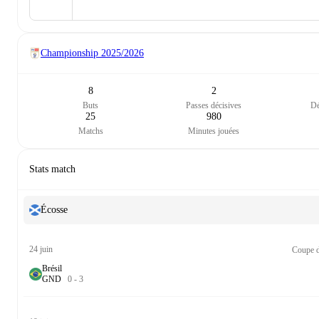
Championship
2025/2026
8
2
Buts
Passes décisives
Dé
25
980
Matchs
Minutes jouées
Stats match
Écosse
24 juin
Coupe d
Brésil
G
N
D
0
-
3