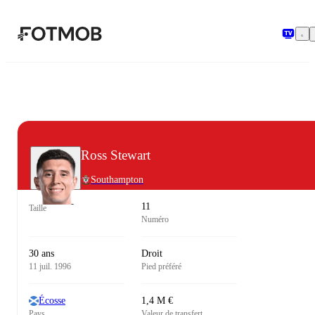
Aller au contenu principal
Ross Stewart
Southampton
11
Taille
Numéro
30 ans
Droit
11 juil. 1996
Pied préféré
Écosse
1,4 M €
Pays
Valeur de transfert