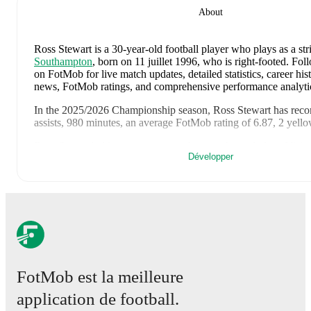
About
Ross Stewart
is a 30-year-old football player who plays as a str
Southampton
, born on 11 juillet 1996, who is right-footed
.
Foll
on FotMob for live match updates, detailed statistics, career hist
news, FotMob ratings, and comprehensive performance analyti
In the
2025/2026
Championship
season,
Ross Stewart
has reco
assists, 980 minutes, an average FotMob rating of 6.87, 2 yell
Ross Stewart
's
10
most recent matches are shown below. Visit
Développer
for full details including lineups, match events, and advanced sta
24 juin 2026
:
0
-
3
loss
at home vs
Brazil
(
unused substitute
)
19 juin 2026
:
0
-
1
loss
at home vs
Morocco
(
1 minutes
)
14 juin 2026
:
1
-
0
win
away at
Haiti
(
unused substitute
)
6 juin 2026
:
4
-
0
win
away at
Bolivia
(
28 minutes
,
6.1 FotMo
12 mai 2026
:
2
-
1
win
at home vs
Middlesbrough
(
84 minut
9 mai 2026
:
0
-
0
draw
away at
Middlesbrough
(
30 minutes
)
2 mai 2026
:
3
-
1
win
away at
Preston North End
(
68 minute
FotMob est la meilleure
FotMob rating
)
application de football.
28 avril 2026
:
2
-
2
draw
at home vs
Ipswich Town
(
9 minut