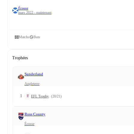
Écosse
mars 2022 - maintenant
Matchs
Buts
Trophées
Sunderland
Angleterre
1
EFL Trophy
(20/21)
Ross County
Écosse