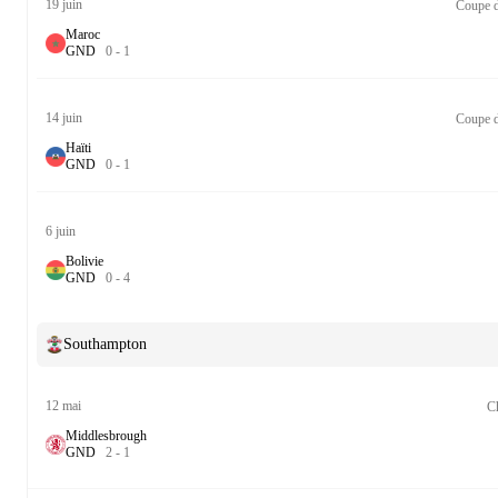
19 juin
Coupe d
Maroc
G
N
D
0
-
1
14 juin
Coupe d
Haïti
G
N
D
0
-
1
6 juin
Bolivie
G
N
D
0
-
4
Southampton
12 mai
C
Middlesbrough
G
N
D
2
-
1