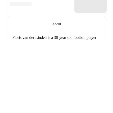
About
Floris van der Linden
is a 30-year-old football player
who plays as a forward
for
Spakenburg
, born on 10
avril 1996
.
Follow Floris van der Linden on FotMob
for live match updates, detailed statistics, career history,
transfer news, FotMob ratings, and comprehensive
performance analytics.
Floris van der Linden
scores highly on
Goals
and
Rating
compared to
forwards
in the
their league
.
Développer
Floris van der Linden
's
2
most recent matches are
shown below. Visit each match page for full details
including lineups, match events, and advanced
statistics:
18 décembre 2025
:
3
-
6
loss
at home vs
FC Twente
(
77 minutes
,
1 goal
,
7.7 FotMob rating
)