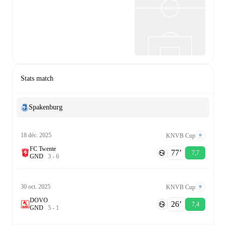
Stats match
Spakenburg
18 déc. 2025
KNVB Cup
FC Twente
77‎’‎
7,7
G
N
D
3
-
6
30 oct. 2025
KNVB Cup
DOVO
26‎’‎
7,4
G
N
D
5
-
1