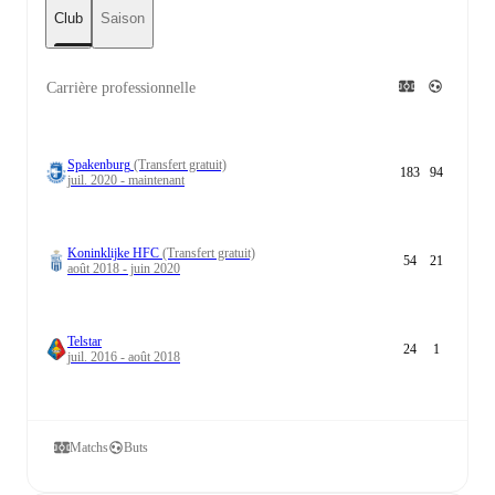
Club
Saison
Carrière professionnelle
Spakenburg
(Transfert gratuit)
183
94
juil. 2020 - maintenant
Koninklijke HFC
(Transfert gratuit)
54
21
août 2018 - juin 2020
Telstar
24
1
juil. 2016 - août 2018
Matchs
Buts