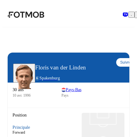
Aller au contenu principal
Suivre
Floris van der Linden
Spakenburg
30 ans
Pays-Bas
10 avr. 1996
Pays
Position
Principale
Forward