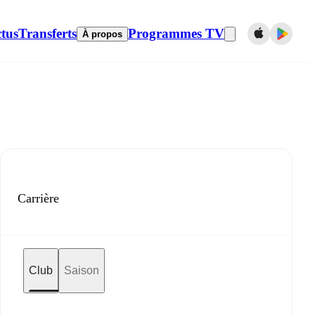
tus
Transferts
Programmes TV
À propos
Carrière
Club
Saison