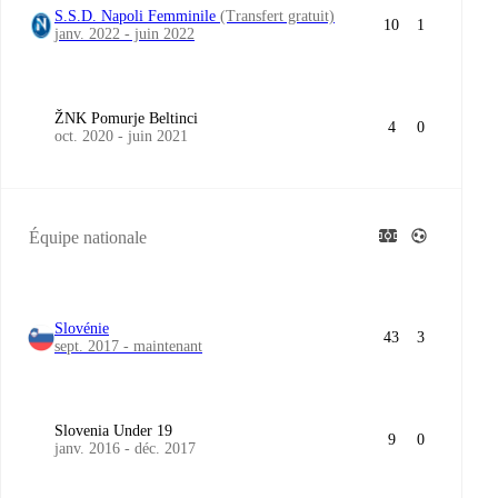
S.S.D. Napoli Femminile
(Transfert gratuit)
10
1
janv. 2022 - juin 2022
ŽNK Pomurje Beltinci
4
0
oct. 2020 - juin 2021
Équipe nationale
Slovénie
43
3
sept. 2017 - maintenant
Slovenia Under 19
9
0
janv. 2016 - déc. 2017