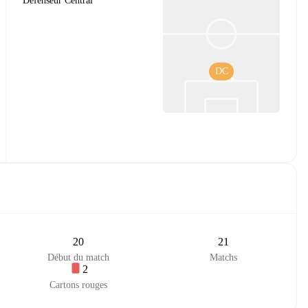
Défenseur Central
DC
20
21
Début du match
Matchs
2
Cartons rouges