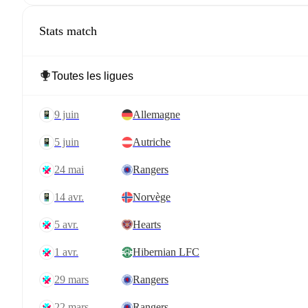
Stats match
9 juin
Allemagne
5 juin
Autriche
24 mai
Rangers
14 avr.
Norvège
5 avr.
Hearts
1 avr.
Hibernian LFC
29 mars
Rangers
22 mars
Rangers