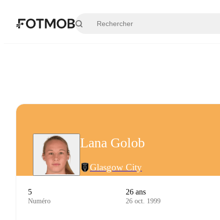
Aller au contenu principal
Lana Golob
Glasgow City
5
26 ans
Numéro
26 oct. 1999