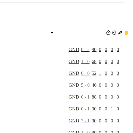
G
N
D
0
-
2
90
0
0
0
0
G
N
D
1
-
0
68
0
0
0
0
G
N
D
6
-
0
52
1
0
0
0
G
N
D
5
-
0
46
0
0
0
0
G
N
D
0
-
1
88
0
0
0
0
G
N
D
0
-
1
90
0
0
1
0
G
N
D
2
-
1
90
0
0
0
0
G
N
D
1
-
0
90
0
0
0
0