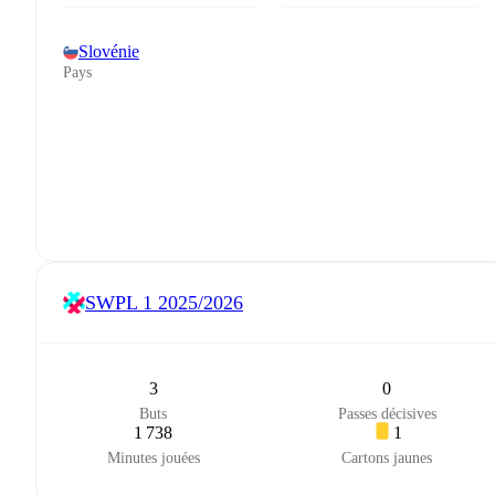
Slovénie
Pays
SWPL 1
2025/2026
3
0
Buts
Passes décisives
1 738
1
Minutes jouées
Cartons jaunes