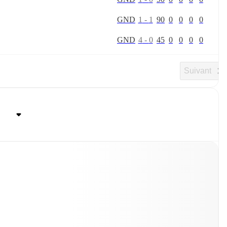
G
N
D
1
-
1
90
0
0
0
0
G
N
D
4
-
0
45
0
0
0
0
Suivant