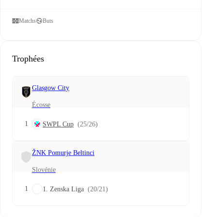
Matchs
Buts
Trophées
Glasgow City
Écosse
1
SWPL Cup
(25/26)
ŽNK Pomurje Beltinci
Slovénie
1
1. Zenska Liga
(20/21)