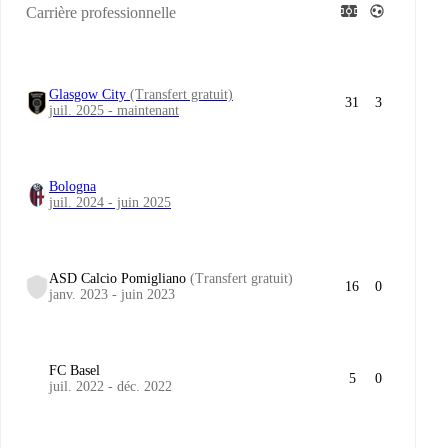
Carrière professionnelle
Glasgow City
(Transfert gratuit)
31
3
juil. 2025 - maintenant
Bologna
juil. 2024 - juin 2025
ASD Calcio Pomigliano
(Transfert gratuit)
16
0
janv. 2023 - juin 2023
FC Basel
5
0
juil. 2022 - déc. 2022