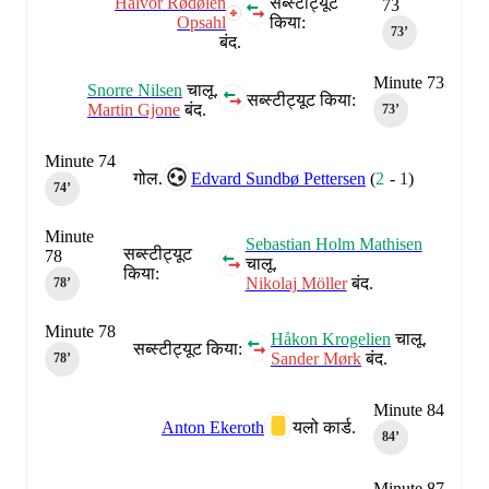
Halvor Rødølen
सब्स्टीट्यूट
73
Opsahl
किया:
73‎’‎
बंद.
Minute 73
Snorre Nilsen
चालू.
सब्स्टीट्यूट किया:
Martin Gjone
बंद.
73‎’‎
Minute 74
गोल.
Edvard Sundbø Pettersen
(
2
-
1
)
74‎’‎
Minute
Sebastian Holm Mathisen
सब्स्टीट्यूट
78
चालू.
किया:
Nikolaj Möller
बंद.
78‎’‎
Minute 78
Håkon Krogelien
चालू.
सब्स्टीट्यूट किया:
Sander Mørk
बंद.
78‎’‎
Minute 84
Anton Ekeroth
यलो कार्ड.
84‎’‎
Minute 87