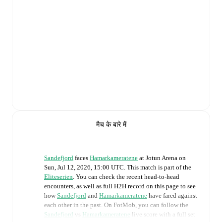
मैच के बारे में
Sandefjord
faces
Hamarkameratene
at
Jotun Arena
on
Sun, Jul 12, 2026, 15:00 UTC
.
This match is part of the
Eliteserien
. You can check the recent head-to-head
encounters, as well as full H2H record on this page to see
how
Sandefjord
and
Hamarkameratene
have fared against
each other in the past. On FotMob, you can follow the
Sandefjord
vs
Hamarkameratene
live score with a full set