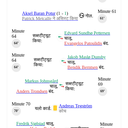
Minute 61
Aksel Baran Potur
(
1
-
1
)
गोल.
Patrick Metcalfe ने असिस्ट किया
61‎’‎
Minute
Edvard Sundbø Pettersen
सब्स्टीट्यूट
64
चालू.
किया:
Evangelos Patoulidis
बंद.
64‎’‎
Minute
Jakob Maslø Dunsby
सब्स्टीट्यूट
64
चालू.
किया:
Bendik Berntsen
बंद.
64‎’‎
Minute
Markus Johnsgård
सब्स्टीट्यूट
69
चालू.
किया:
Anders Trondsen
बंद.
69‎’‎
Minute 70
Andreas Tegström
यलो कार्ड.
कोच
70‎’‎
Fredrik Sjølstad
चालू.
Minute