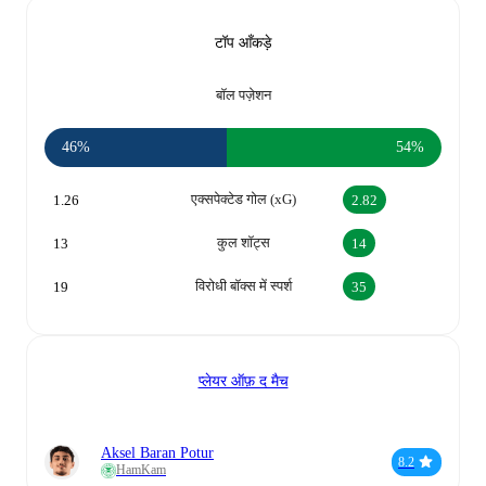
टॉप आँकड़े
बॉल पज़ेशन
46%
54%
एक्सपेक्टेड गोल (xG)
1.26
2.82
कुल शॉट्स
13
14
विरोधी बॉक्स में स्पर्श
19
35
प्लेयर ऑफ़ द मैच
Aksel Baran Potur
8.2
HamKam