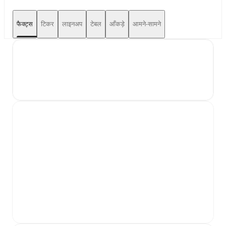
फैक्ट्स
टिकर
लाइनअप
टेबल
आँकड़े
आमने-सामने