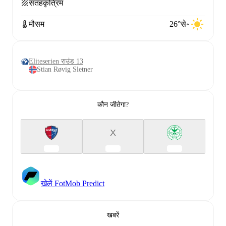
सतह
कृत्रिम
मौसम
26°से॰
Eliteserien राउंड 13
Stian Røvig Sletner
कौन जीतेगा?
X
खेलें FotMob Predict
खबरें