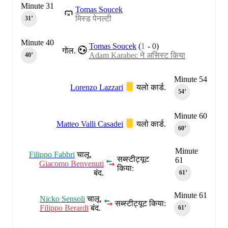
Minute 31
Tomas Soucek
मिस्ड पेनल्टी
31‎’‎
Minute 40
Tomas Soucek
(
1
-
0
)
गोल.
Adam Karabec ने असिस्ट किया
40‎’‎
Minute 54
Lorenzo Lazzari
यलो कार्ड.
54‎’‎
Minute 60
Matteo Valli Casadei
यलो कार्ड.
60‎’‎
Minute
Filippo Fabbri
चालू.
सब्स्टीट्यूट
61
Giacomo Benvenuti
किया:
बंद.
61‎’‎
Minute 61
Nicko Sensoli
चालू.
सब्स्टीट्यूट किया:
Filippo Berardi
बंद.
61‎’‎