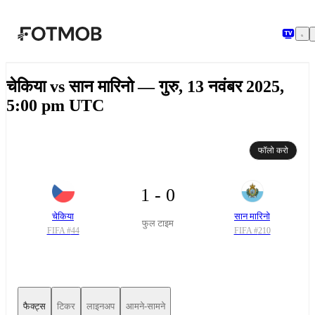
मुख्य सामग्री पर जाएँ
चेकिया vs सान मारिनो — गुरु, 13 नवंबर 2025,
5:00 pm UTC
फॉलो करो
1 - 0
चेकिया
सान मारिनो
फुल टाइम
FIFA #
44
FIFA #
210
फैक्ट्स
टिकर
लाइनअप
आमने-सामने