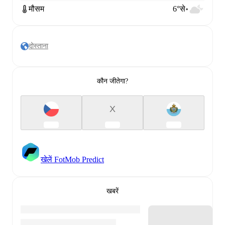
मौसम
6°से॰
दोस्ताना
कौन जीतेगा?
X
खेलें FotMob Predict
खबरें