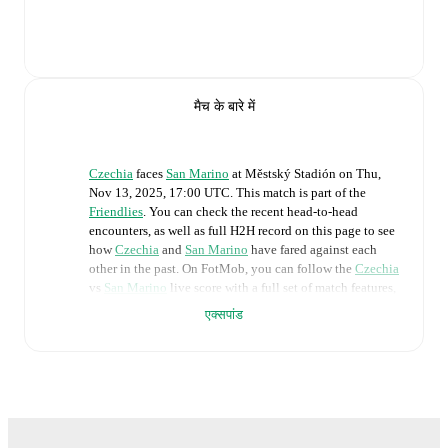
मैच के बारे में
Czechia
faces
San Marino
at
Městský Stadión
on
Thu,
Nov 13, 2025, 17:00 UTC
.
This match is part of the
Friendlies
. You can check the recent head-to-head
encounters, as well as full H2H record on this page to see
how
Czechia
and
San Marino
have fared against each
other in the past. On FotMob, you can follow the
Czechia
vs
San Marino
live score with a full set of match features,
including:
एक्सपांड
Live updates: Every goal, card, substitution and key
moment instantly delivered on FotMob.
Real-time extensive stats powered by Opta:
Possession, shots, corners, big chances created, xG,