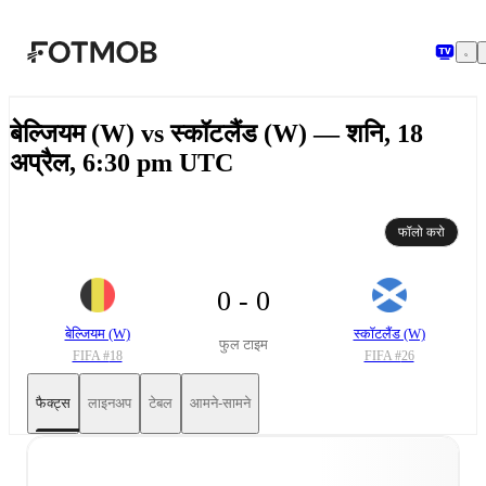
मुख्य सामग्री पर जाएँ
बेल्जियम (W) vs स्कॉटलैंड (W) — शनि, 18
अप्रैल, 6:30 pm UTC
फॉलो करो
0 - 0
बेल्जियम (W)
स्कॉटलैंड (W)
फुल टाइम
FIFA #
18
FIFA #
26
फैक्ट्स
लाइनअप
टेबल
आमने-सामने