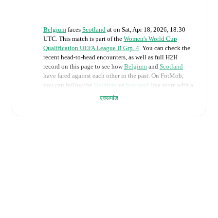
Belgium
faces
Scotland
at
on
Sat, Apr 18, 2026, 18:30
UTC
.
This match is part of the
Women's World Cup
Qualification UEFA League B Grp. 4
. You can check the
recent head-to-head encounters, as well as full H2H
record on this page to see how
Belgium
and
Scotland
have fared against each other in the past. On FotMob,
you can follow the
Belgium
vs
Scotland
live score with a
full set of match features, including:
एक्सपांड
Live updates: Every goal, card, substitution and key
moment instantly delivered on FotMob.
Real-time extensive stats powered by Opta:
Possession, shots, corners, big chances created, xG,
momentum, and shot maps.
The lineups are:
Belgium
(4-3-3)
:
Nicky Evrard
-
Sari Kees
,
Amber
Tysiak
,
Janice Cayman
,
Zenia Mertens
-
Jill Janssens
,