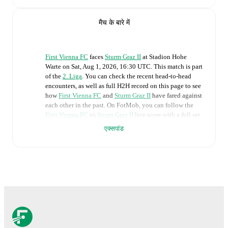
मैच के बारे में
First Vienna FC
faces
Sturm Graz II
at
Stadion Hohe
Warte
on
Sat, Aug 1, 2026, 16:30 UTC
.
This match is part
of the
2. Liga
. You can check the recent head-to-head
encounters, as well as full H2H record on this page to see
how
First Vienna FC
and
Sturm Graz II
have fared against
each other in the past. On FotMob, you can follow the
First Vienna FC
vs
Sturm Graz II
live score with a full set
of match features, including:
एक्सपांड
Live updates: Every goal, card, substitution and key
moment instantly delivered on FotMob.
Real-time extensive stats powered by Opta:
Possession, shots, corners, big chances created, xG,
momentum, and shot maps.