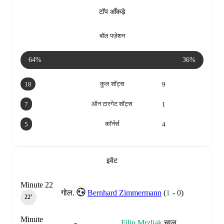
टॉप आँकड़े
बॉल पज़ेशन
64%
36%
कुल शॉट्स
18
9
ऑन टारगेट शॉट्स
7
1
कॉर्नर्स
5
4
इवेंट
Minute 22
गोल.
Bernhard Zimmermann
(
1
-
0
)
22‎’‎
Minute
Filip Mrzljak
चालू.