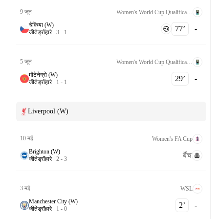
9 जून
Women's World Cup Qualification UEFA League B Grp. 1
चेकिया (W)
77‎’‎
-
जीते
ड्रॉ
हारे
3
-
1
5 जून
Women's World Cup Qualification UEFA League B Grp. 1
मोंटेनेग्रो (W)
29‎’‎
-
जीते
ड्रॉ
हारे
1
-
1
Liverpool (W)
10 मई
Women's FA Cup
Brighton (W)
बैंच
जीते
ड्रॉ
हारे
2
-
3
3 मई
WSL
Manchester City (W)
2‎’‎
-
जीते
ड्रॉ
हारे
1
-
0