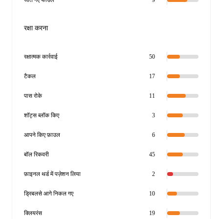
जीते गए फाउल
9
रक्षा करना
रक्षात्मक कार्रवाई
50
टैकल
17
पास रोके
11
शॉट्स ब्लॉक किए
3
आपने किए फ़ाउल
6
बॉल रिकवरी
45
फ़ाइनल थर्ड में पज़ेशन लिया
2
ड्रिबलसे आगे निकल गए
10
क्लियरंस
19