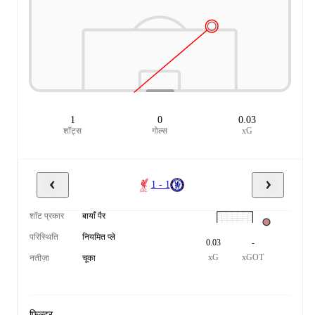
1
0
0.03
शॉट्स
गोल्स
xG
1 - 1
शॉट प्रकार
बायाँ पैर
परिस्थिति
नियमित प्ले
0.03
-
xG
xGOT
नतीज़ा
चूका
फ़िल्टर