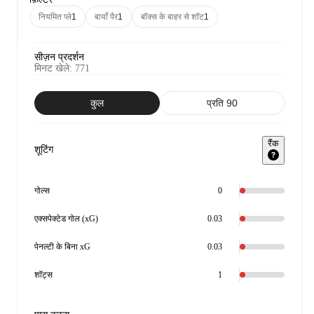
नियमित प्ले
1
बायाँ पैर
1
बॉक्स के बाहर से शॉट
1
सीज़न प्रदर्शन
मिनट खेले
:
771
कुल
प्रति 90
रैंक
शूटिंग
गोल्स
0
एक्सपेक्टेड गोल (xG)
0.03
पेनल्टी के बिना xG
0.03
शॉट्स
1