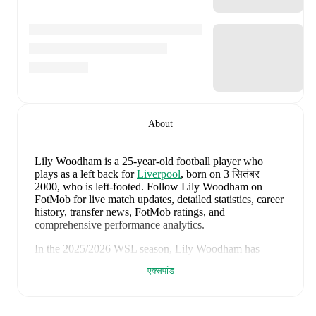
About
Lily Woodham
is a 25-year-old football player who
plays as a left back
for
Liverpool
, born on 3 सितंबर
2000, who is left-footed
.
Follow Lily Woodham on
FotMob for live match updates, detailed statistics, career
history, transfer news, FotMob ratings, and
comprehensive performance analytics.
In the
2025/2026
WSL
season,
Lily Woodham
has
recorded
0 goals, 2 assists, 771 minutes, an average
एक्सपांड
FotMob rating of 6.66, 1 yellow card
.
Lily Woodham
scores highly on
Assists
compared to
left
backs
in the
WSL
.