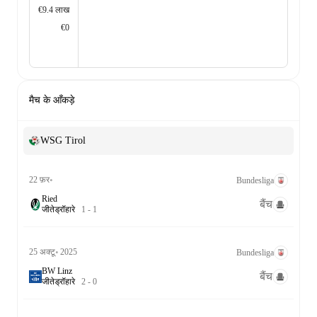
€9.4 लाख
€0
मैच के आँकड़े
WSG Tirol
22 फ़र॰
Bundesliga
Ried
बैंच
जीते
ड्रॉ
हारे
1
-
1
25 अक्टू॰ 2025
Bundesliga
BW Linz
बैंच
जीते
ड्रॉ
हारे
2
-
0