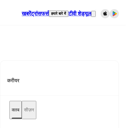
खबरें
ट्रांसफर्स
टीवी शेड्यूल
हमारे बारे में
करीयर
क्लब
सीज़न