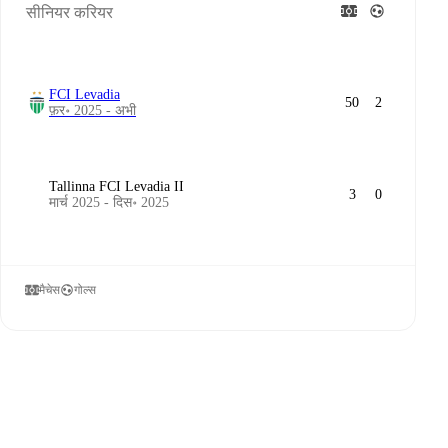
सीनियर करियर
FCI Levadia
50
2
फ़र॰ 2025 - अभी
Tallinna FCI Levadia II
3
0
मार्च 2025 - दिस॰ 2025
मैचेस
गोल्स