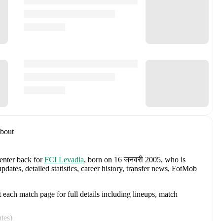
bout
center back
for
FCI Levadia
, born on 16 जनवरी 2005, who is
ates, detailed statistics, career history, transfer news, FotMob
each match page for full details including lineups, match
tes
)