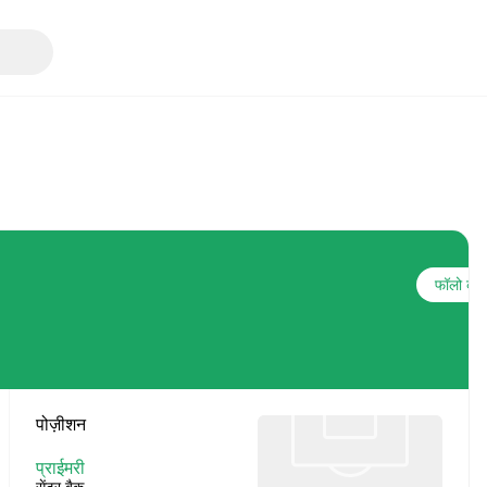
फॉलो करो
पोज़ीशन
प्राईमरी