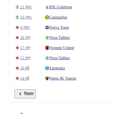
21 जुल॰
IFK Göteborg
16 जुल॰
Caernarfon
4 जुल॰
Narva Trans
28 जून
Flora Tallinn
17 जून
Nomme United
13 जून
Flora Tallinn
30 मई
Tammeka
24 मई
Parnu JK Vaprus
पिछला