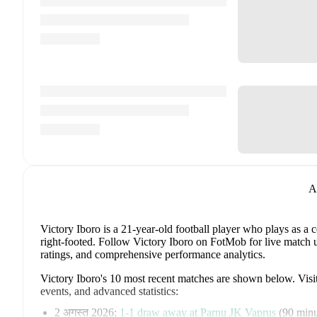
A
Victory Iboro
is a 21-year-old football player who plays as a 
right-footed
.
Follow Victory Iboro on FotMob for live match upd
ratings, and comprehensive performance analytics.
Victory Iboro
's
10
most recent matches are shown below. Visit 
events, and advanced statistics:
2 अगस्त 2026
:
1
-
1
draw
away at
Parnu JK Vaprus
(
90 minu