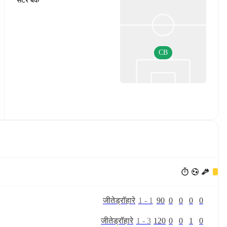
सेंटर बैक
CB
जीते
ड्रॉ
हारे
1
-
1
90
0
0
0
0
जीते
ड्रॉ
हारे
1
-
3
120
0
0
1
0