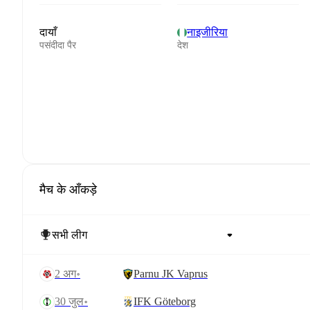
दायाँ
नाइजीरिया
पसंदीदा पैर
देश
मैच के आँकड़े
2 अग॰
Parnu JK Vaprus
30 जुल॰
IFK Göteborg