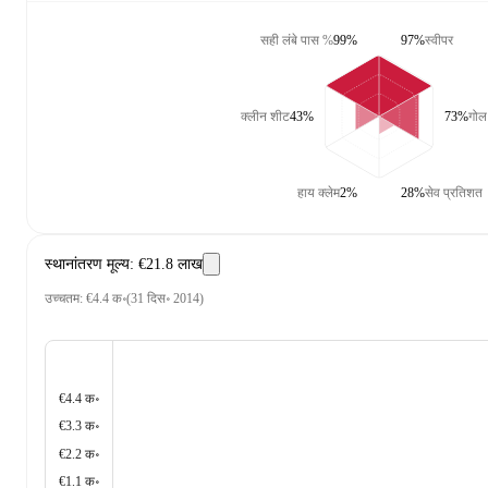
सही लंबे पास %
99%
97%
स्वीपर
क्लीन शीट
43%
73%
गोल
हाय क्लेम
2%
28%
सेव प्रतिशत
स्थानांतरण मूल्य
:
€21.8 लाख
उच्चतम
:
€4.4 क॰
(
31 दिस॰ 2014
)
€4.4 क॰
€3.3 क॰
€2.2 क॰
€1.1 क॰