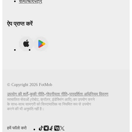
समाचारपत्र
ऐप प्राप्त करें
© Copyright
2026
FotMob
उपयोग की शर्तें
•
कुकी नीति
•
गोपनीयता नीति
•
पारदर्शिता अधिनियम विवरण
स्वचालित सेवाओं (रोबोट, क्रॉलर, इंडेक्सिंग आदि) का उपयोग करने
के साथ-साथ सामग्री को सिस्टमातिक या नियमित रूप से उपयोग
करने की भी अनुमति नहीं है।
हमें फॉलो करो