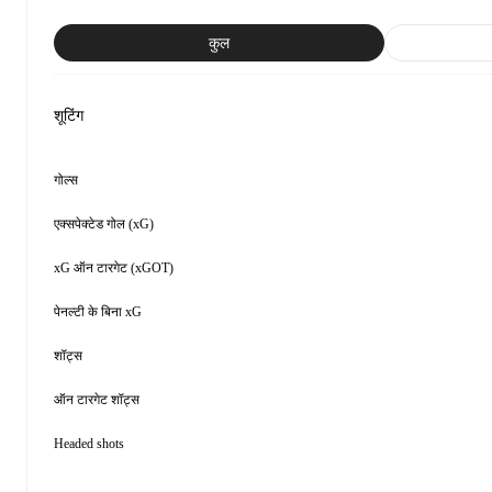
कुल
शूटिंग
गोल्स
एक्सपेक्टेड गोल (xG)
xG ऑन टारगेट (xGOT)
पेनल्टी के बिना xG
शॉट्स
ऑन टारगेट शॉट्स
Headed shots