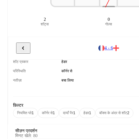
2
0
शॉट्स
गोल्स
4 - 6
शॉट प्रकार
हेडर
परिस्थिति
कॉर्नर से
नतीज़ा
बचा लिया
फ़िल्टर
नियमित प्ले
1
कॉर्नर से
1
दायाँ पैर
1
हेडर
1
बॉक्स के अंदर से शॉट
2
सीज़न प्रदर्शन
मिनट खेले
:
80