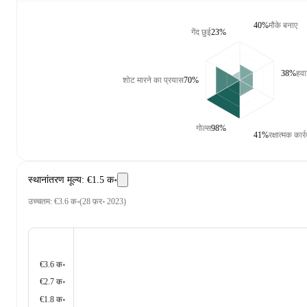
40%
मौके बनाए
गेंद छुई
23%
38%
हवा
शोट मारने का प्रयास
70%
गोल्स
98%
41%
रक्षात्मक कार्
स्थानांतरण मूल्य
:
€1.5 क॰
उच्चतम
:
€3.6 क॰
(
28 फ़र॰ 2023
)
€3.6 क॰
€2.7 क॰
€1.8 क॰