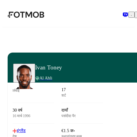
मुख्य सामग्री पर जाएँ
Ivan Toney
Al Ahli
17
लंबाई
शर्ट
30 वर्ष
दायाँ
16 मार्च 1996
पसंदीदा पैर
इंग्लैंड
€1.5 क॰
देश
स्थानांतरण मूल्य