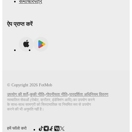
समाचारपत्र
ऐप प्राप्त करें
© Copyright
2026
FotMob
उपयोग की शर्तें
•
कुकी नीति
•
गोपनीयता नीति
•
पारदर्शिता अधिनियम विवरण
स्वचालित सेवाओं (रोबोट, क्रॉलर, इंडेक्सिंग आदि) का उपयोग करने
के साथ-साथ सामग्री को सिस्टमातिक या नियमित रूप से उपयोग
करने की भी अनुमति नहीं है।
हमें फॉलो करो