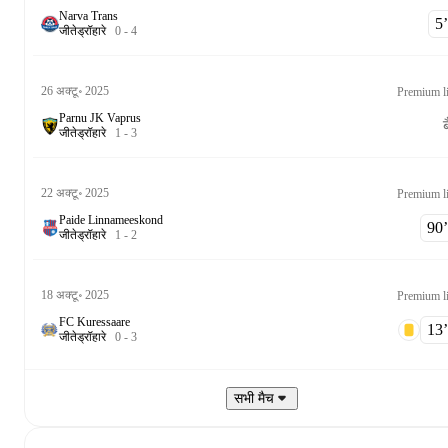
Narva Trans
5‎’‎
जीते
ड्रॉ
हारे
0
-
4
26 अक्टू॰ 2025
Premium li
Parnu JK Vaprus
ब
जीते
ड्रॉ
हारे
1
-
3
22 अक्टू॰ 2025
Premium li
Paide Linnameeskond
90‎’‎
जीते
ड्रॉ
हारे
1
-
2
18 अक्टू॰ 2025
Premium li
FC Kuressaare
13‎’‎
जीते
ड्रॉ
हारे
0
-
3
सभी मैच