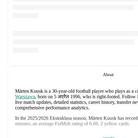
About
Märten Kuusk
is a 30-year-old football player who plays as a c
Warszawa
, born on 5 अप्रैल 1996, who is right-footed
.
Follow 
live match updates, detailed statistics, career history, transfer 
comprehensive performance analytics.
In the
2025/2026
Ekstraklasa
season,
Märten Kuusk
has record
minutes, an average FotMob rating of 6.69, 2 yellow cards
.
Märten Kuusk
's
10
most recent matches are shown below. Visit 