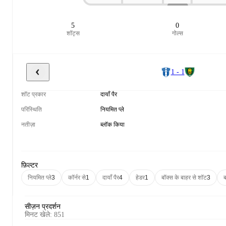
5
0
शॉट्स
गोल्स
1 - 1
शॉट प्रकार
दायाँ पैर
परिस्थिति
नियमित प्ले
नतीज़ा
ब्लॉक किया
फ़िल्टर
नियमित प्ले
3
कॉर्नर से
1
दायाँ पैर
4
हेडर
1
बॉक्स के बाहर से शॉट
3
ब
सीज़न प्रदर्शन
मिनट खेले
:
851