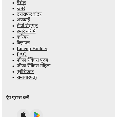
मैचेस
खबरें
ट्रांसफर सेंटर
अफवाहें
टीवी शेड्यूल
हमारे बारे में
करियर
विज्ञापन
Lineup Builder
FAQ
फीफा रैंकिंग्स पुरुष
फीफा रैंकिंग्स महिला
प्रीडिक्टर
समाचारपत्र
ऐप प्राप्त करें