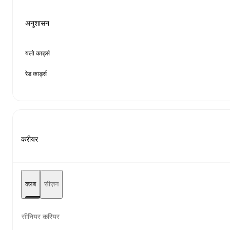
अनुशासन
यलो कार्ड्स
रेड कार्ड्स
करीयर
क्लब
सीज़न
सीनियर करियर