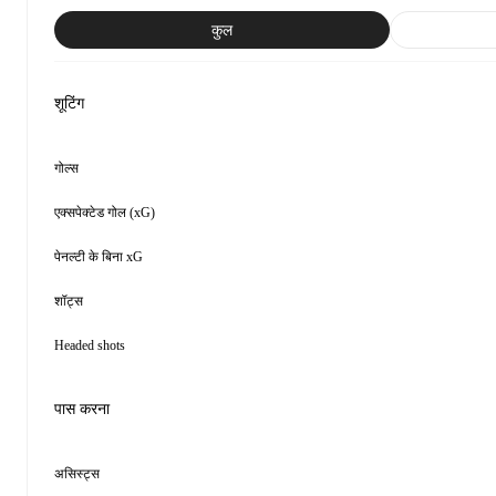
कुल
शूटिंग
गोल्स
एक्सपेक्टेड गोल (xG)
पेनल्टी के बिना xG
शॉट्स
Headed shots
पास करना
असिस्ट्स