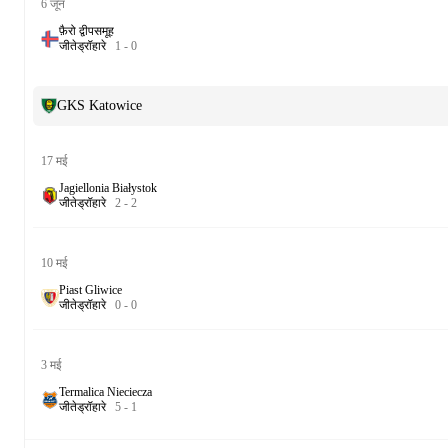
6 जून
फ़ैरो द्वीपसमूह
जीते
ड्रॉ
हारे
1
-
0
GKS Katowice
17 मई
Jagiellonia Białystok
जीते
ड्रॉ
हारे
2
-
2
10 मई
Piast Gliwice
जीते
ड्रॉ
हारे
0
-
0
3 मई
Termalica Nieciecza
जीते
ड्रॉ
हारे
5
-
1