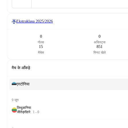
Ekstraklasa
2025/2026
0
0
गोल्स
असिस्ट्स
15
851
मैचेस
मिनट खेले
मैच के आँकड़े
एस्टोनिया
9 जून
लिथुआनिया
जीते
ड्रॉ
हारे
1
-
0