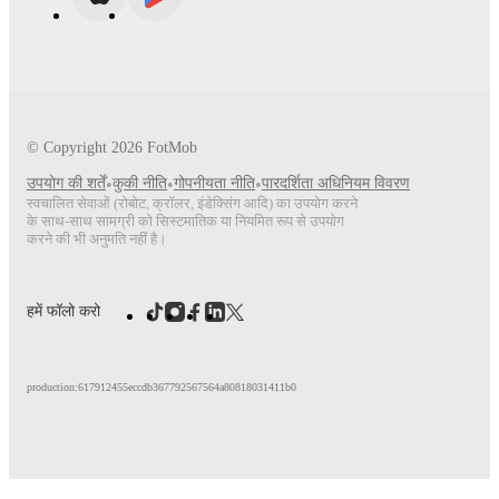
© Copyright
2026
FotMob
उपयोग की शर्तें
•
कुकी नीति
•
गोपनीयता नीति
•
पारदर्शिता अधिनियम विवरण
स्वचालित सेवाओं (रोबोट, क्रॉलर, इंडेक्सिंग आदि) का उपयोग करने
के साथ-साथ सामग्री को सिस्टमातिक या नियमित रूप से उपयोग
करने की भी अनुमति नहीं है।
हमें फॉलो करो
production:617912455eccdb367792567564a80818031411b0