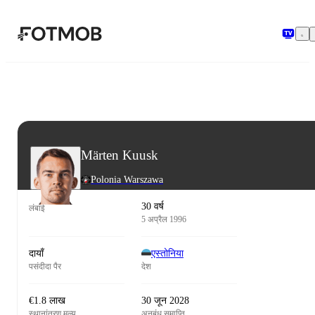
मुख्य सामग्री पर जाएँ
Märten Kuusk
Polonia Warszawa
30 वर्ष
लंबाई
5 अप्रैल 1996
दायाँ
एस्तोनिया
पसंदीदा पैर
देश
€1.8 लाख
30 जून 2028
स्थानांतरण मूल्य
अनुबंध समाप्ति