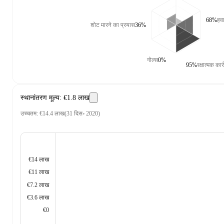
68%
हवा
शोट मारने का प्रयास
36%
गोल्स
0%
95%
रक्षात्मक कार्
स्थानांतरण मूल्य
:
€1.8 लाख
उच्चतम
:
€14.4 लाख
(
31 दिस॰ 2020
)
€14 लाख
€11 लाख
€7.2 लाख
€3.6 लाख
€0